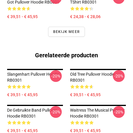
Got Pullover Hoodie RB0301
TShirt RB0301
€ 39,51 - € 45,95
€ 24,38 - € 28,06
BEKIJK MEER
Gerelateerde producten
Slangenhart Pullover Hoodie
Old Tree Pullover Hoodie
-20%
-20%
RB0301
RB0301
€ 39,51 - € 45,95
€ 39,51 - € 45,95
De Gebruikte Band Pullover
Waitress The Musical Pullover
-20%
-20%
Hoodie RB0301
Hoodie RB0301
€ 39,51 - € 45,95
€ 39,51 - € 45,95