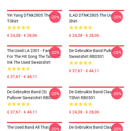
Yin Yang DTNk2805 The Used
ILAD DTNK2805 The Used T-
-20%
-20%
T-Shirt
Shirt
€ 24,38 - € 28,06
€ 24,38 - € 28,06
The Used LA 2301 - Famous
De Gebruikte Band Pullover
-20%
-20%
For The Hit Song The Taste Of
Sweatshirt RB0301
Ink The Used Sweatshirt
€ 37,67 - € 44,11
€ 37,67 - € 44,11
De Gebruikte Band (5)
De Gebruikte Band Classic
-20%
-20%
Pullover Sweatshirt RB0301
TShirt RB0301
€ 37,67 - € 44,11
€ 24,38 - € 28,06
The Used Band All That I Have
De Gebruikte Band Classic
-20%
-20%