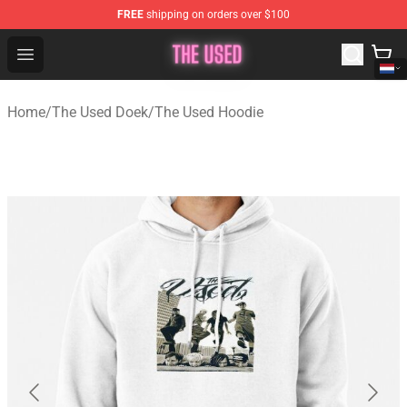
FREE
shipping on orders over $100
The Used Store - Official The Used Merchandise Shop
Open menu
Home
/
The Used Doek
/
The Used Hoodie