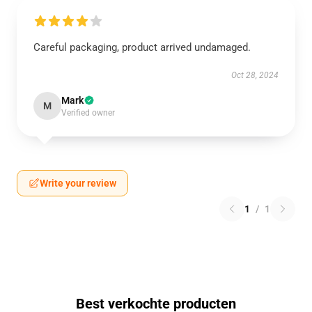
Careful packaging, product arrived undamaged.
Oct 28, 2024
Mark
M
Verified owner
Write your review
1
/
1
Best verkochte producten