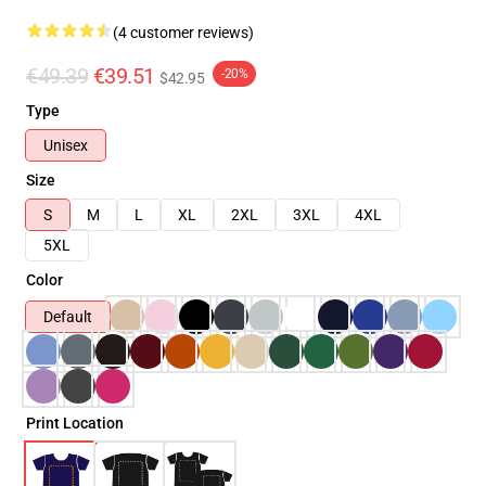
(4 customer reviews)
€49.39
€39.51
-20%
$42.95
Type
Unisex
Size
S
M
L
XL
2XL
3XL
4XL
5XL
Color
Default
Print Location