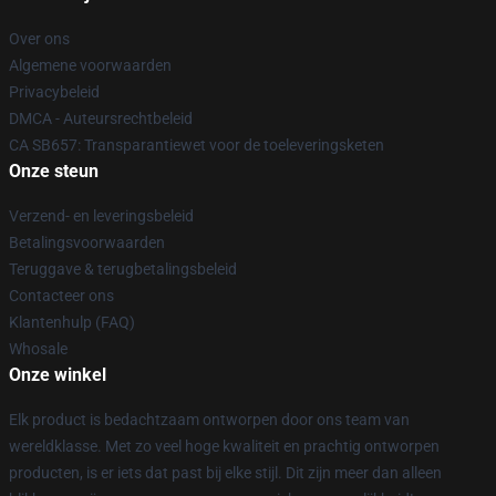
Over ons
Algemene voorwaarden
Privacybeleid
DMCA - Auteursrechtbeleid
CA SB657: Transparantiewet voor de toeleveringsketen
Onze steun
Verzend- en leveringsbeleid
Betalingsvoorwaarden
Teruggave & terugbetalingsbeleid
Contacteer ons
Klantenhulp (FAQ)
Whosale
Onze winkel
Elk product is bedachtzaam ontworpen door ons team van
wereldklasse. Met zo veel hoge kwaliteit en prachtig ontworpen
producten, is er iets dat past bij elke stijl. Dit zijn meer dan alleen