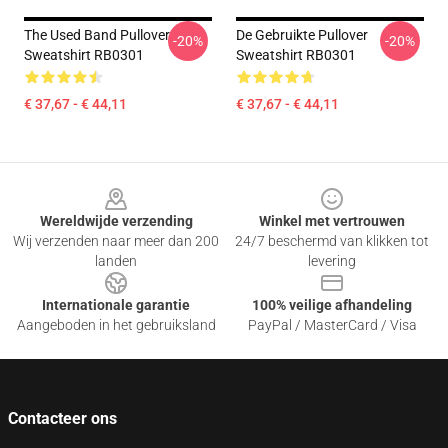
The Used Band Pullover
De Gebruikte Pullover
-20%
-20%
Sweatshirt RB0301
Sweatshirt RB0301
€ 37,67 - € 44,11
€ 37,67 - € 44,11
Footer
Wereldwijde verzending
Winkel met vertrouwen
Wij verzenden naar meer dan 200
24/7 beschermd van klikken tot
landen
levering
Internationale garantie
100% veilige afhandeling
Aangeboden in het gebruiksland
PayPal / MasterCard / Visa
Contacteer ons