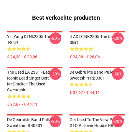
Best verkochte producten
Yin Yang DTNk2805 The Used
ILAD DTNK2805 The Used T-
-20%
-20%
T-Shirt
Shirt
€ 24,38 - € 28,06
€ 24,38 - € 28,06
The Used LA 2301 - Led By
De Gebruikte Band Pullover
-20%
-20%
Iconic Lead Singer Bert
Sweatshirt RB0301
McCracken The Used
Sweatshirt
€ 37,67 - € 44,11
€ 37,67 - € 44,11
De Gebruikte Band Pullover
Get Used To The View Pontiac
-20%
-20%
Sweatshirt RB0301
GTO Pullover Hoodie RB0301