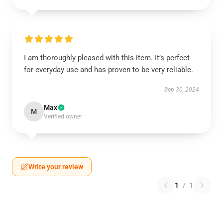
I am thoroughly pleased with this item. It’s perfect
for everyday use and has proven to be very reliable.
Sep 30, 2024
Max
M
Verified owner
Write your review
1
/
1