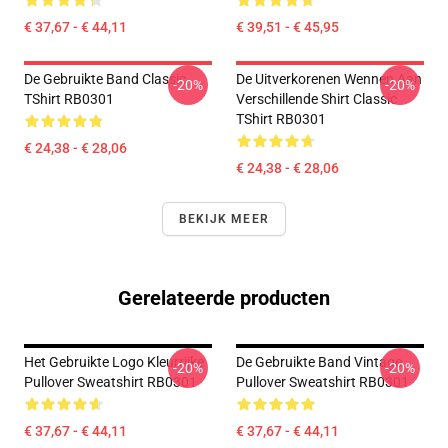
€ 37,67 - € 44,11
€ 39,51 - € 45,95
De Gebruikte Band Classic
De Uitverkorenen Wennen Aan
-20%
-20%
TShirt RB0301
Verschillende Shirt Classic
TShirt RB0301
€ 24,38 - € 28,06
€ 24,38 - € 28,06
BEKIJK MEER
Gerelateerde producten
Het Gebruikte Logo Kleurrijke
De Gebruikte Band Vintage
-20%
-20%
Pullover Sweatshirt RB0301
Pullover Sweatshirt RB0301
€ 37,67 - € 44,11
€ 37,67 - € 44,11