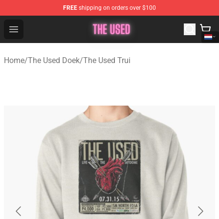
FREE
shipping on orders over $100
The Used Store - Official The Used Merchandise Shop
Open menu
Home
/
The Used Doek
/
The Used Trui