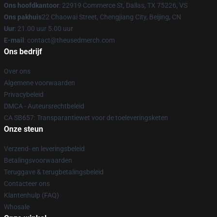
Ons hoofdkantoor
: 22919 Commerce St, Dallas, TX 75226, VS
Ons pakhuis
22 Chaowai Street, Chengjiang City, Beijing, CN
Uur
: 21.00 uur 5.00 uur
E-mail
: contact@theusedmerch.com
Ons bedrijf
Over ons
Algemene voorwaarden
Privacybeleid
DMCA - Auteursrechtbeleid
CA SB657: Transparantiewet voor de toeleveringsketen
Onze steun
Verzend- en leveringsbeleid
Betalingsvoorwaarden
Teruggave & terugbetalingsbeleid
Contacteer ons
Klantenhulp (FAQ)
Whosale