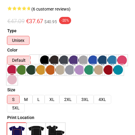
(6 customer reviews)
€47.09
€37.67
-20%
$40.95
Type
Unisex
Color
Default
Size
S
M
L
XL
2XL
3XL
4XL
5XL
Print Location