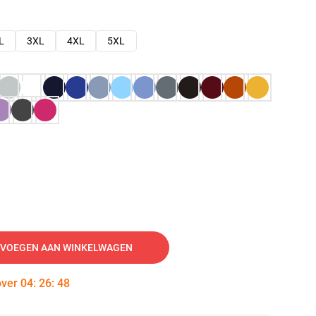
L
3XL
4XL
5XL
VOEGEN AAN WINKELWAGEN
over
04
:
26
:
47