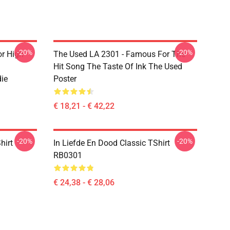
-20%
-20%
r High
The Used LA 2301 - Famous For The
Hit Song The Taste Of Ink The Used
ie
Poster
€ 18,21 - € 42,22
-20%
-20%
hirt
In Liefde En Dood Classic TShirt
RB0301
€ 24,38 - € 28,06