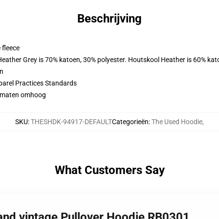
Beschrijving
 fleece
 Heather Grey is 70% katoen, 30% polyester. Houtskool Heather is 60% kat
en
parel Practices Standards
 2 maten omhoog
SKU
:
THESHDK-94917-DEFAULT
Categorieën
:
The Used Hoodie
,
What Customers Say
band vintage Pullover Hoodie RB0301