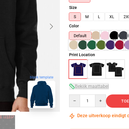
Size
S
M
L
XL
2X
Color
Default
Print Location
blank template
Bekijk maattabel
Quantity
TOE
Deze uitverkoop eindigt 