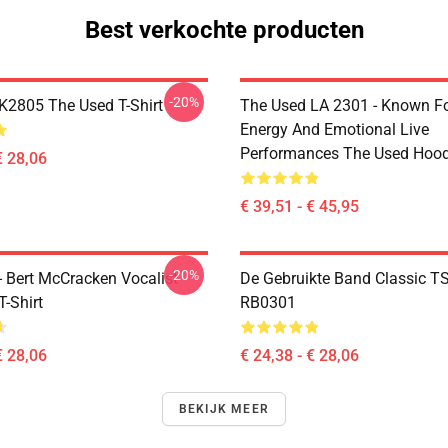
Best verkochte producten
-20%
2805 The Used T-Shirt
The Used LA 2301 - Known Fo
Energy And Emotional Live
Performances The Used Hood
€ 28,06
€ 39,51 - € 45,95
-20%
- Bert McCracken Vocalist
De Gebruikte Band Classic TS
-Shirt
RB0301
€ 28,06
€ 24,38 - € 28,06
BEKIJK MEER