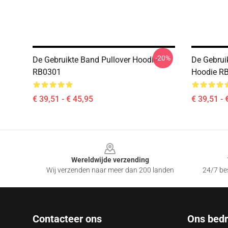
-20%
De Gebruikte Band Pullover Hoodie
De Gebrui
RB0301
Hoodie R
€ 39,51 - € 45,95
€ 39,51 - 
Footer
Wereldwijde verzending
Wij verzenden naar meer dan 200 landen
24/7 bes
Contacteer ons
Ons bedri