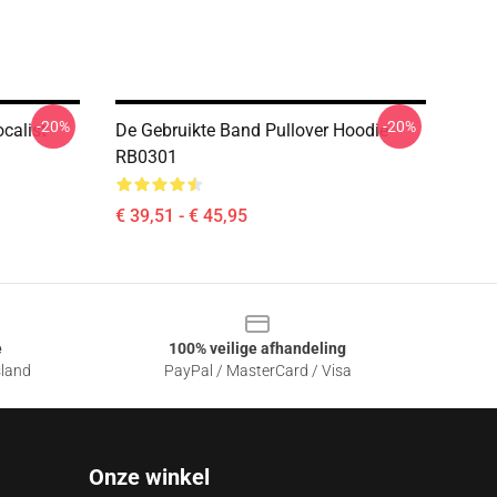
-20%
-20%
calist
De Gebruikte Band Pullover Hoodie
RB0301
€ 39,51 - € 45,95
e
100% veilige afhandeling
sland
PayPal / MasterCard / Visa
Onze winkel