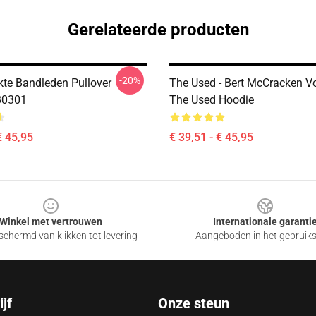
Gerelateerde producten
-20%
kte Bandleden Pullover
The Used - Bert McCracken Vo
B0301
The Used Hoodie
€ 45,95
€ 39,51 - € 45,95
Winkel met vertrouwen
Internationale garanti
chermd van klikken tot levering
Aangeboden in het gebruik
jf
Onze steun