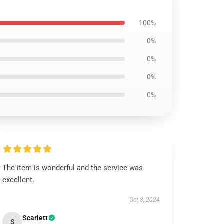
100%
0%
0%
0%
0%
The item is wonderful and the service was
excellent.
Oct 8, 2024
Scarlett
S