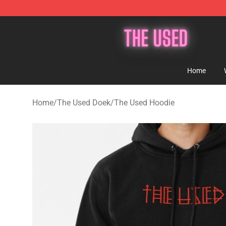
The Used Store - Official The Used Merchandise Shop
Home
Home
/
The Used Doek
/
The Used Hoodie