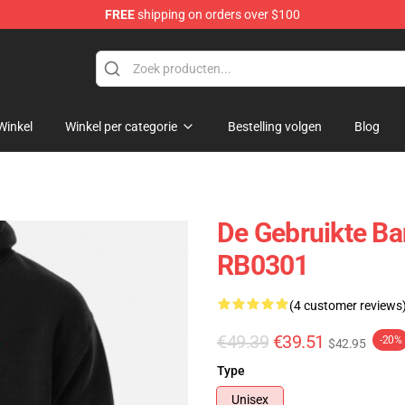
FREE
shipping on orders over $100
Winkel
Winkel per categorie
Bestelling volgen
Blog
De Gebruikte Ba
RB0301
(4 customer reviews
€49.39
€39.51
-20%
$42.95
Type
Unisex