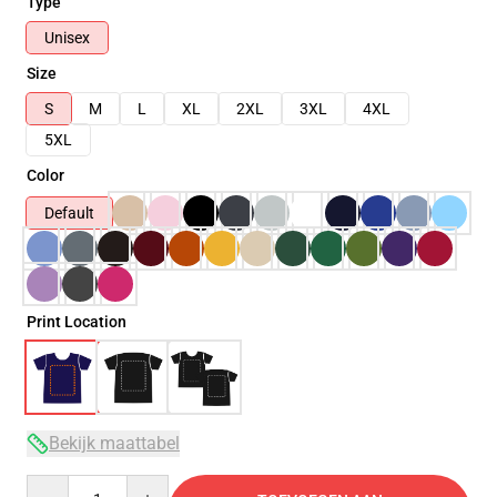
Type
Unisex
Size
S
M
L
XL
2XL
3XL
4XL
5XL
Color
Default
Print Location
Bekijk maattabel
Quantity