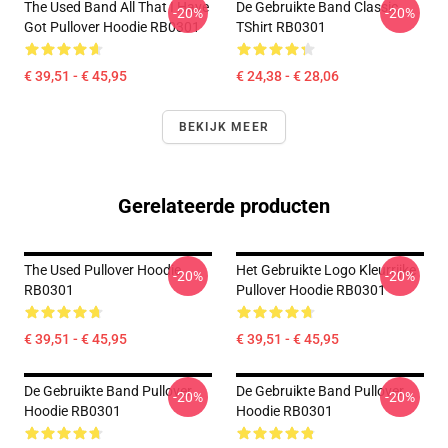
The Used Band All That I Have
De Gebruikte Band Classic
-20%
-20%
Got Pullover Hoodie RB0301
TShirt RB0301
€ 39,51 - € 45,95
€ 24,38 - € 28,06
BEKIJK MEER
Gerelateerde producten
The Used Pullover Hoodie
Het Gebruikte Logo Kleurrijke
-20%
-20%
RB0301
Pullover Hoodie RB0301
€ 39,51 - € 45,95
€ 39,51 - € 45,95
De Gebruikte Band Pullover
De Gebruikte Band Pullover
-20%
-20%
Hoodie RB0301
Hoodie RB0301