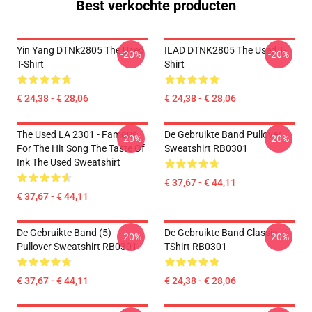
Best verkochte producten
Yin Yang DTNk2805 The Used
ILAD DTNK2805 The Used T-
-20%
-20%
T-Shirt
Shirt
€ 24,38 - € 28,06
€ 24,38 - € 28,06
The Used LA 2301 - Famous
De Gebruikte Band Pullover
-20%
-20%
For The Hit Song The Taste Of
Sweatshirt RB0301
Ink The Used Sweatshirt
€ 37,67 - € 44,11
€ 37,67 - € 44,11
De Gebruikte Band (5)
De Gebruikte Band Classic
-20%
-20%
Pullover Sweatshirt RB0301
TShirt RB0301
€ 37,67 - € 44,11
€ 24,38 - € 28,06