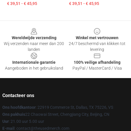
€ 39,51 - € 45,95
€ 39,51 - € 45,95
Footer
Wereldwijde verzending
Winkel met vertrouwen
Wij verzenden naar meer dan 200
24/7 beschermd van klikken tot
landen
levering
Internationale garantie
100% veilige afhandeling
Aangeboden in het gebruiksland
PayPal / MasterCard / Visa
Contacteer ons
Ons hoofdkantoor
: 22919 Commerce St, Dallas, TX 75226, VS
Ons pakhuis
22 Chaowai Street, Chengjiang City, Beijing, CN
Uur
: 21.00 uur 5.00 uur
E-mail
: contact@theusedmerch.com