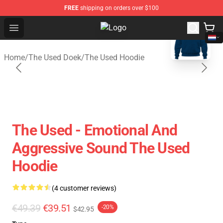
FREE
shipping on orders over $100
blank template
Open menu
The Used Store - Official The Use
Home
/
The Used Doek
/
The Used Hoodie
The Used - Emotional And
Aggressive Sound The Used
Hoodie
(4 customer reviews)
€49.39
€39.51
-20%
$42.95