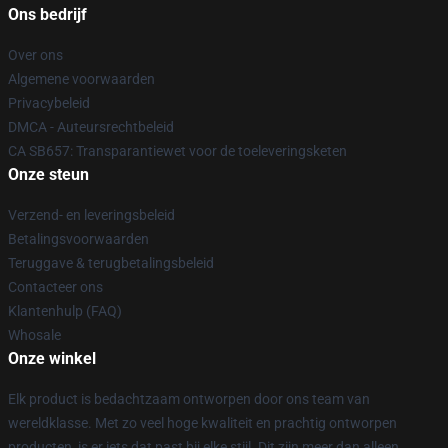
Ons bedrijf
Over ons
Algemene voorwaarden
Privacybeleid
DMCA - Auteursrechtbeleid
CA SB657: Transparantiewet voor de toeleveringsketen
Onze steun
Verzend- en leveringsbeleid
Betalingsvoorwaarden
Teruggave & terugbetalingsbeleid
Contacteer ons
Klantenhulp (FAQ)
Whosale
Onze winkel
Elk product is bedachtzaam ontworpen door ons team van
wereldklasse. Met zo veel hoge kwaliteit en prachtig ontworpen
producten, is er iets dat past bij elke stijl. Dit zijn meer dan alleen