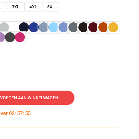
L
3XL
4XL
5XL
VOEGEN AAN WINKELWAGEN
over
02
:
57
:
54