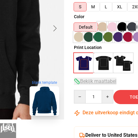
S
M
L
XL
2X
Color
Default
Print Location
Bekijk maattabel
blank template
Quantity
TOE
Deze uitverkoop eindigt 
Deliver to United States