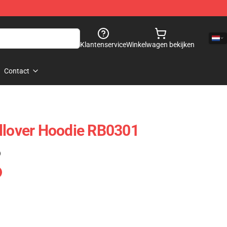
Klantenservice
Winkelwagen bekijken
Contact
llover Hoodie RB0301
)