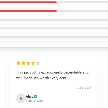
This product is exceptionally dependable and
well-made; it’s worth every cent.
Dec 3, 2024
Alice
A
Verified owner