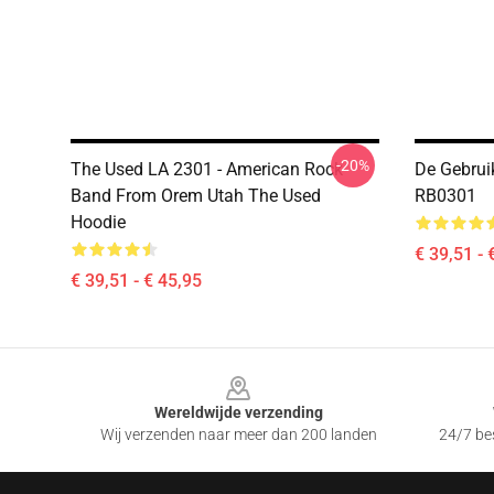
-20%
The Used LA 2301 - American Rock
De Gebrui
Band From Orem Utah The Used
RB0301
Hoodie
€ 39,51 - 
€ 39,51 - € 45,95
Footer
Wereldwijde verzending
Wij verzenden naar meer dan 200 landen
24/7 bes