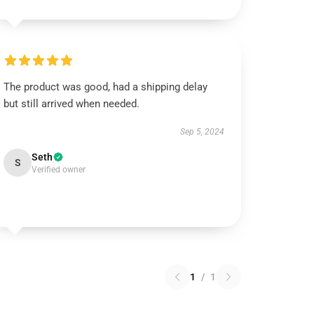
The product was good, had a shipping delay
but still arrived when needed.
Sep 5, 2024
Seth
S
Verified owner
1
/
1