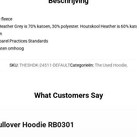
Beschrijving
 fleece
 Heather Grey is 70% katoen, 30% polyester. Houtskool Heather is 60% kat
en
parel Practices Standards
maten omhoog
SKU
:
THESHDK-24511-DEFAULT
Categorieën
:
The Used Hoodie
,
What Customers Say
Pullover Hoodie RB0301