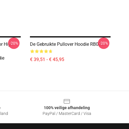
-20%
-20%
r High
De Gebruikte Pullover Hoodie RB0301
ie
€ 39,51 - € 45,95
e
100% veilige afhandeling
sland
PayPal / MasterCard / Visa