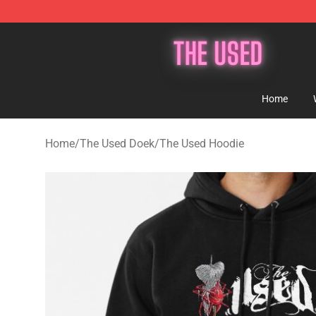
The Used Store - Official The Used Merchandise Shop
Home
Home
/
The Used Doek
/
The Used Hoodie