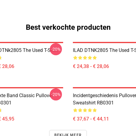
Best verkochte producten
-20%
DTNk2805 The Used T-Shirt
ILAD DTNK2805 The Used T-S
€ 28,06
€ 24,38 - € 28,06
-20%
kte Band Classic Pullover
Incidentgeschiedenis Pullove
B0301
Sweatshirt RB0301
€ 45,95
€ 37,67 - € 44,11
BEKIJK MEER