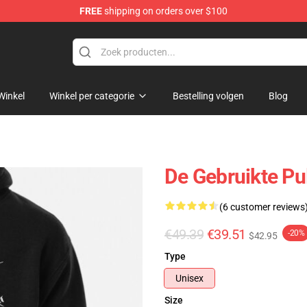
FREE
shipping on orders over $100
Winkel
Winkel per categorie
Bestelling volgen
Blog
De Gebruikte Pu
(6 customer reviews
€49.39
€39.51
-20%
$42.95
Type
Unisex
Size