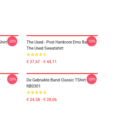
-20%
-20%
hirt
The Used - Post Hardcore Emo Band
The Used Sweatshirt
€ 37,67 - € 44,11
-20%
-20%
r
De Gebruikte Band Classic TShirt
RB0301
€ 24,38 - € 28,06