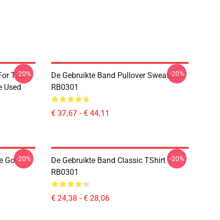
-20%
-20%
For The
De Gebruikte Band Pullover Sweatshirt
e Used
RB0301
€ 37,67 - € 44,11
-20%
-20%
e Got
De Gebruikte Band Classic TShirt
RB0301
€ 24,38 - € 28,06