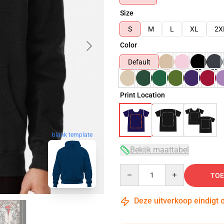
Size
S
M
L
XL
2X
Color
Default
Print Location
blank template
Bekijk maattabel
Quantity
TOE
Deze uitverkoop eindigt 