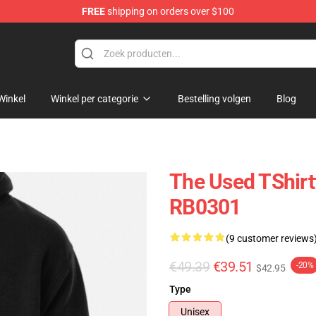
FREE
shipping on orders over $100
Winkel
Winkel per categorie
Bestelling volgen
Blog
The Used TShirt
RB0301
(9 customer reviews
€49.39
€39.51
-20%
$42.95
Type
Unisex