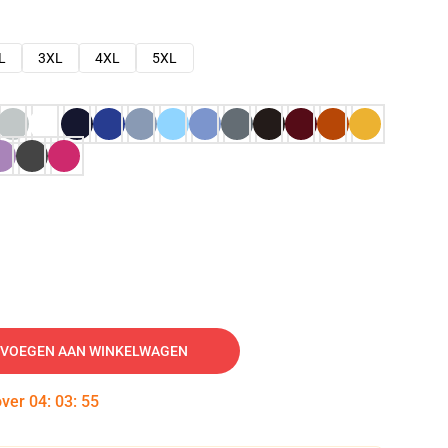
L
3XL
4XL
5XL
VOEGEN AAN WINKELWAGEN
over
04
:
03
:
54