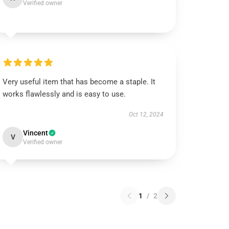
Verified owner
Very useful item that has become a staple. It
works flawlessly and is easy to use.
Oct 12, 2024
Vincent
V
Verified owner
1
/
2