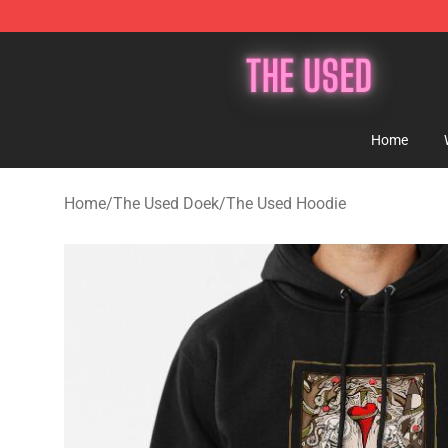
The Used Store - Official The Used Merchandise Shop
Home
Home
/
The Used Doek
/
The Used Hoodie