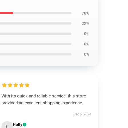
78%
22%
0%
0%
0%
With its quick and reliable service, this store
provided an excellent shopping experience.
Dec 5, 2024
Holly
H