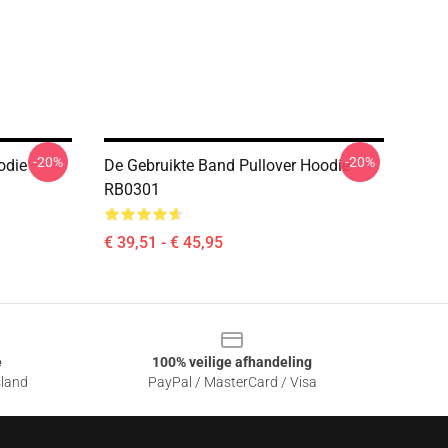
-20%
-20%
odie
De Gebruikte Band Pullover Hoodie
RB0301
€ 39,51 - € 45,95
e
100% veilige afhandeling
sland
PayPal / MasterCard / Visa