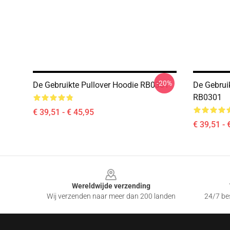
-20%
De Gebruikte Pullover Hoodie RB0301
De Gebrui
RB0301
€ 39,51 - € 45,95
€ 39,51 - 
Footer
Wereldwijde verzending
Wij verzenden naar meer dan 200 landen
24/7 bes