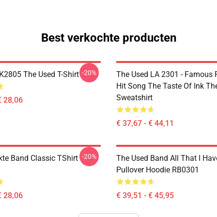
Best verkochte producten
-20%
2805 The Used T-Shirt
The Used LA 2301 - Famous 
Hit Song The Taste Of Ink Th
Sweatshirt
€ 28,06
€ 37,67 - € 44,11
-20%
kte Band Classic TShirt
The Used Band All That I Hav
Pullover Hoodie RB0301
€ 28,06
€ 39,51 - € 45,95