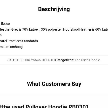
Beschrijving
 fleece
 Heather Grey is 70% katoen, 30% polyester. Houtskool Heather is 60% kat
en
parel Practices Standards
 2 maten omhoog
SKU
:
THESHDK-25646-DEFAULT
Categorieën
:
The Used Hoodie
,
What Customers Say
rtthe used Pullover Hoodie RB0301