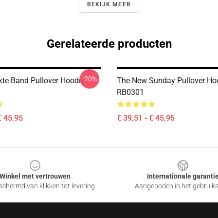
BEKIJK MEER
Gerelateerde producten
-20%
kte Band Pullover Hoodie
The New Sunday Pullover Ho
RB0301
€ 45,95
€ 39,51 - € 45,95
Winkel met vertrouwen
Internationale garanti
chermd van klikken tot levering
Aangeboden in het gebruik