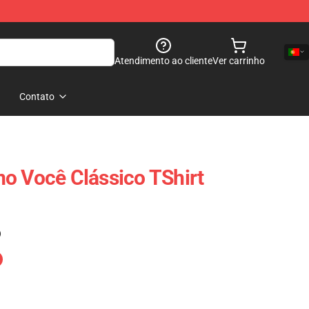
Atendimento ao cliente
Ver carrinho
Contato
o Você Clássico TShirt
)