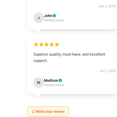
Dec 3, 2024
John
J
Verified owner
Superior quality, must-have, and excellent
support.
Oct 1, 2024
Madison
M
Verified owner
Write your review