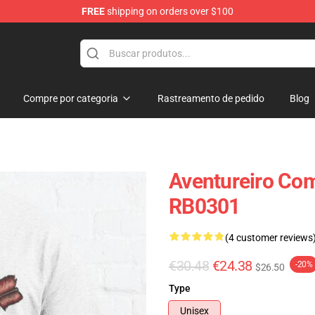
FREE
shipping on orders over $100
Compre por categoria
Rastreamento de pedido
Blog
Aventureiro Com
RB0301
(4 customer reviews
€30.48
€24.38
-20%
$26.50
Type
Unisex