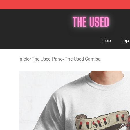
The Used Store - Official The Used Merchandise Shop
Início
Loja
Início
/
The Used Pano
/
The Used Camisa