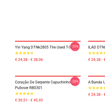
-20%
Yin Yang DTNk2805 The Used T-Shirt
ILAD DTNK
€ 24,38 - € 28,06
€ 24,38 - 
-20%
Coração De Serpente Capuchinho
A Banda U
Pullover RB0301
€ 24,38 - 
€ 39,51 - € 45,95