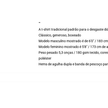
""
A t-shirt tradicional padrão para o desgaste di
Clássico, generoso, boxeado
Modelo masculino mostrado é de 6'0" / 183 cm
Modelo feminino mostrado é 5'8" / 173 cm de 
Peso pesado 5,3 onças / 180 gsm tecido, cores
poliéster
Hems de agulha dupla e banda de pescoço par