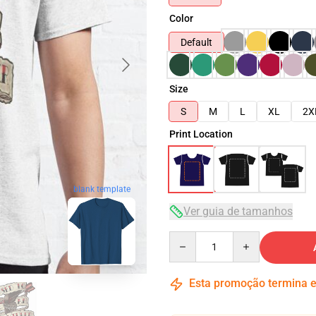
Color
Default
Size
S
M
L
XL
2X
Print Location
blank template
Ver guia de tamanhos
Quantity
Esta promoção termina