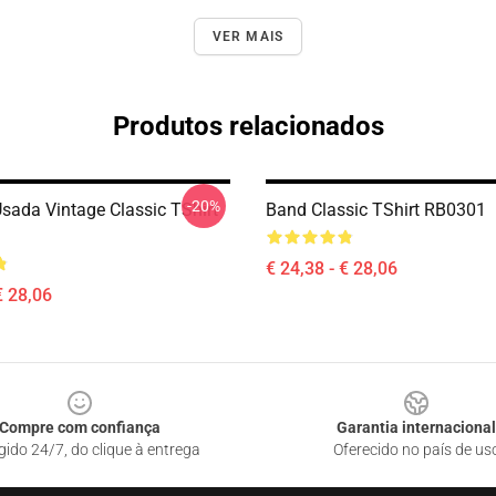
VER MAIS
Produtos relacionados
-20%
sada Vintage Classic TShirt
Band Classic TShirt RB0301
€ 24,38 - € 28,06
€ 28,06
Compre com confiança
Garantia internacional
gido 24/7, do clique à entrega
Oferecido no país de us