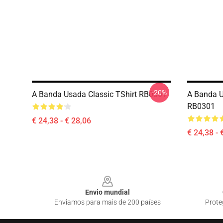
-20%
A Banda Usada Classic TShirt RB0301
A Banda U
RB0301
€ 24,38 - € 28,06
€ 24,38 - 
Footer
Envio mundial
Enviamos para mais de 200 países
Prote