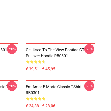
-20%
-20%
0301
Get Used To The View Pontiac GTO
Pullover Hoodie RB0301
€ 39,51 - € 45,95
-20%
-20%
sic TShirt
Em Amor E Morte Classic TShirt
RB0301
€ 24,38 - € 28,06