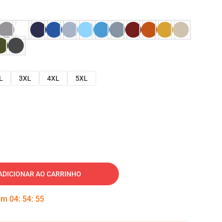
L
3XL
4XL
5XL
ADICIONAR AO CARRINHO
 em
04
:
54
:
54