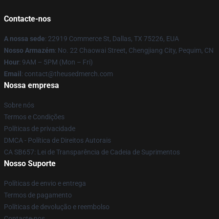
Contacte-nos
A nossa sede
: 22919 Commerce St, Dallas, TX 75226, EUA
Nosso Armazém
: No. 22 Chaowai Street, Chengjiang City, Pequim, CN
Hour
: 9AM – 5PM (Mon – Fri)
Email
: contact@theusedmerch.com
Nossa empresa
Sobre nós
Termos e Condições
Políticas de privacidade
DMCA - Política de Direitos Autorais
CA SB657: Lei de Transparência de Cadeia de Suprimentos
Nosso Suporte
Políticas de envio e entrega
Termos de pagamento
Políticas de devolução e reembolso
Contacte-nos