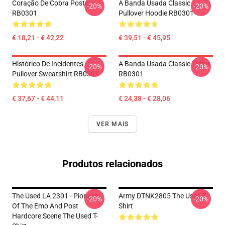
Coração De Cobra Poster
A Banda Usada Classic
-20%
-20%
RB0301
Pullover Hoodie RB0301
€ 18,21 - € 42,22
€ 39,51 - € 45,95
Histórico De Incidentes
A Banda Usada Classic TShirt
-20%
-20%
Pullover Sweatshirt RB0301
RB0301
€ 37,67 - € 44,11
€ 24,38 - € 28,06
VER MAIS
Produtos relacionados
The Used LA 2301 - Pioneers
Army DTNK2805 The Used T-
-20%
-20%
Of The Emo And Post
Shirt
Hardcore Scene The Used T-