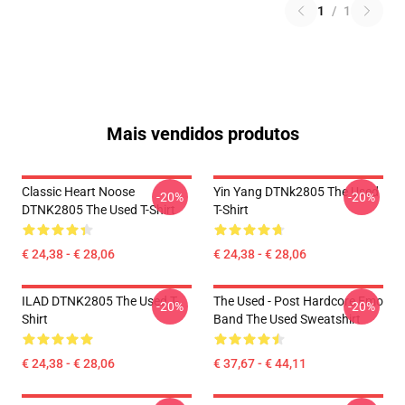
1
/
1
Mais vendidos produtos
Classic Heart Noose
Yin Yang DTNk2805 The Used
-20%
-20%
DTNK2805 The Used T-Shirt
T-Shirt
€ 24,38 - € 28,06
€ 24,38 - € 28,06
ILAD DTNK2805 The Used T-
The Used - Post Hardcore Emo
-20%
-20%
Shirt
Band The Used Sweatshirt
€ 24,38 - € 28,06
€ 37,67 - € 44,11