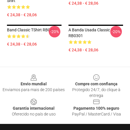
Shirt
€ 24,38 - € 28,06
€ 24,38 - € 28,06
Band Classic TShirt RB0301
A Banda Usada Classic TShirt
-20%
-20%
RB0301
€ 24,38 - € 28,06
€ 24,38 - € 28,06
Footer
Envio mundial
Compre com confiança
Enviamos para mais de 200 países
Protegido 24/7, do clique à
entrega
Garantia internacional
Pagamento 100% seguro
Oferecido no país de uso
PayPal / MasterCard / Visa