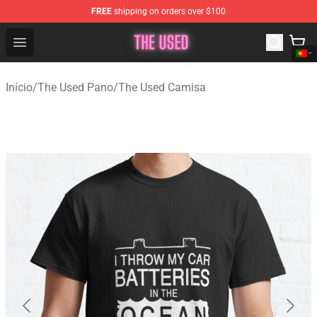
FREE
shipping on orders over $100
The Used Store - Official The Used Merchandise Shop
Open menu
Início
/
The Used Pano
/
The Used Camisa