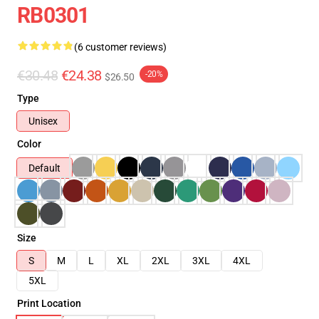
RB0301
(6 customer reviews)
€30.48
€24.38
-20%
$26.50
Type
Unisex
Color
Default
Size
S
M
L
XL
2XL
3XL
4XL
5XL
Print Location