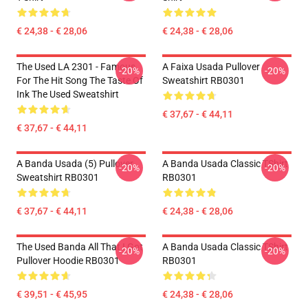
€ 24,38 - € 28,06
€ 24,38 - € 28,06
The Used LA 2301 - Famous
A Faixa Usada Pullover
-20%
-20%
For The Hit Song The Taste Of
Sweatshirt RB0301
Ink The Used Sweatshirt
€ 37,67 - € 44,11
€ 37,67 - € 44,11
A Banda Usada (5) Pullover
A Banda Usada Classic TShirt
-20%
-20%
Sweatshirt RB0301
RB0301
€ 37,67 - € 44,11
€ 24,38 - € 28,06
The Used Banda All That I Got
A Banda Usada Classic TShirt
-20%
-20%
Pullover Hoodie RB0301
RB0301
€ 39,51 - € 45,95
€ 24,38 - € 28,06