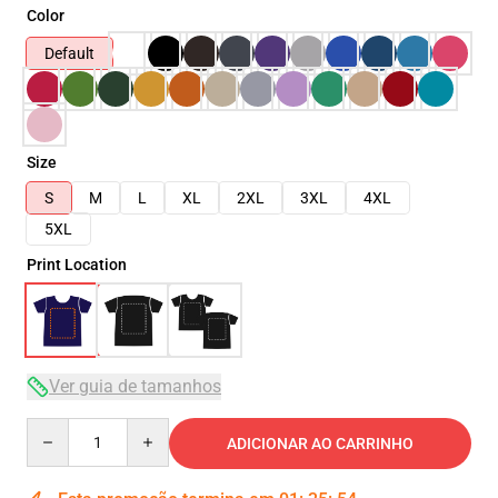
Color
Default
Size
S
M
L
XL
2XL
3XL
4XL
5XL
Print Location
Ver guia de tamanhos
Quantity
ADICIONAR AO CARRINHO