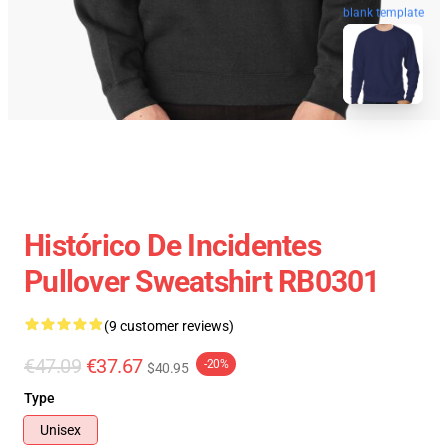
blank template
Histórico De Incidentes
Pullover Sweatshirt RB0301
(9 customer reviews)
€47.09
€37.67
-20%
$40.95
Type
Unisex