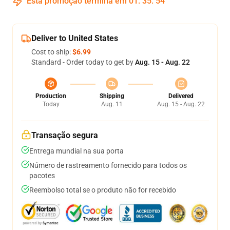
Esta promoção termina em
01
:
35
:
54
Deliver to United States
Cost to ship:
$6.99
Standard - Order today to get by
Aug. 15 - Aug. 22
Production
Shipping
Delivered
Today
Aug. 11
Aug. 15 - Aug. 22
Transação segura
Entrega mundial na sua porta
Número de rastreamento fornecido para todos os
pacotes
Reembolso total se o produto não for recebido