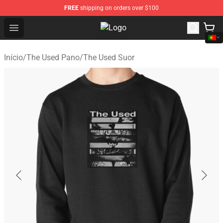
FREE
shipping on orders over $100
Open menu
The Used Store - Official The Use
Início
/
The Used Pano
/
The Used Suor