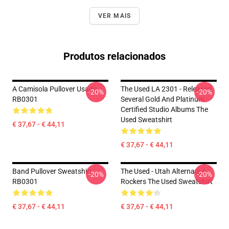
VER MAIS
Produtos relacionados
A Camisola Pullover Usada
The Used LA 2301 - Released
-20%
-20%
RB0301
Several Gold And Platinum
Certified Studio Albums The
Used Sweatshirt
€ 37,67 - € 44,11
€ 37,67 - € 44,11
Band Pullover Sweatshirt
The Used - Utah Alternative
-20%
-20%
RB0301
Rockers The Used Sweatshirt
€ 37,67 - € 44,11
€ 37,67 - € 44,11