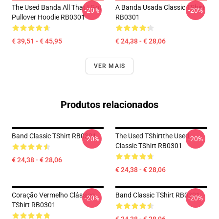
The Used Banda All That I Got
A Banda Usada Classic TShirt
-20%
-20%
Pullover Hoodie RB0301
RB0301
€ 39,51 - € 45,95
€ 24,38 - € 28,06
VER MAIS
Produtos relacionados
Band Classic TShirt RB0301
The Used TShirtthe Used
-20%
-20%
Classic TShirt RB0301
€ 24,38 - € 28,06
€ 24,38 - € 28,06
Coração Vermelho Clássico
Band Classic TShirt RB0301
-20%
-20%
TShirt RB0301