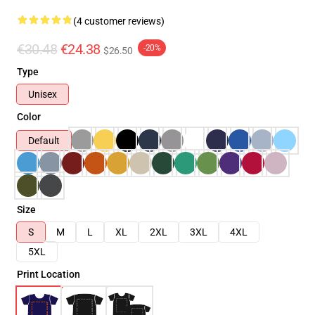
(4 customer reviews)
€30.48
€24.38
-20%
$26.50
Type
Unisex
Color
Default
Size
S
M
L
XL
2XL
3XL
4XL
5XL
Print Location