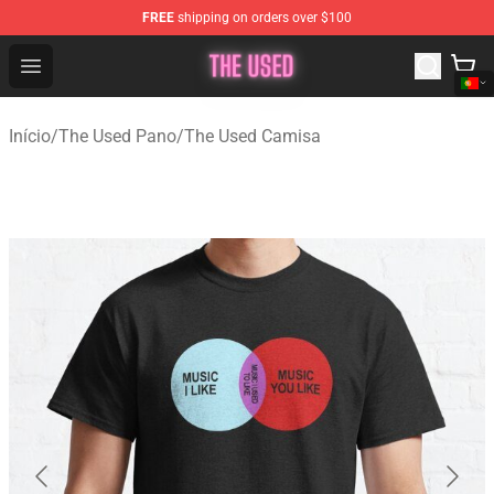
FREE
shipping on orders over $100
The Used Store - Official The Used Merchandise Shop
Open menu
Início
/
The Used Pano
/
The Used Camisa