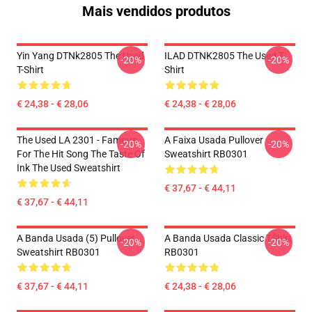
Mais vendidos produtos
Yin Yang DTNk2805 The Used
ILAD DTNK2805 The Used T-
-20%
-20%
T-Shirt
Shirt
€ 24,38 - € 28,06
€ 24,38 - € 28,06
The Used LA 2301 - Famous
A Faixa Usada Pullover
-20%
-20%
For The Hit Song The Taste Of
Sweatshirt RB0301
Ink The Used Sweatshirt
€ 37,67 - € 44,11
€ 37,67 - € 44,11
A Banda Usada (5) Pullover
A Banda Usada Classic TShirt
-20%
-20%
Sweatshirt RB0301
RB0301
€ 37,67 - € 44,11
€ 24,38 - € 28,06