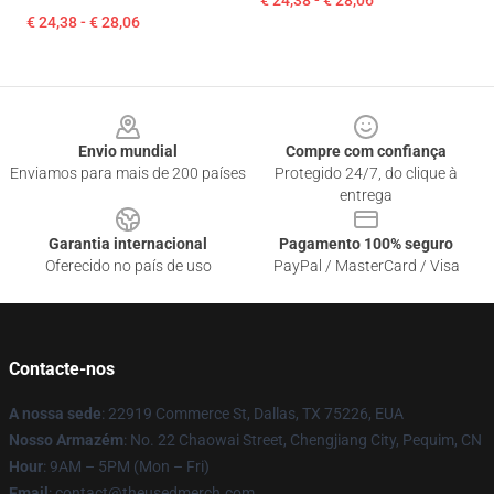
€ 24,38 - € 28,06
€ 24,38 - € 28,06
Footer
Envio mundial
Compre com confiança
Enviamos para mais de 200 países
Protegido 24/7, do clique à
entrega
Garantia internacional
Pagamento 100% seguro
Oferecido no país de uso
PayPal / MasterCard / Visa
Contacte-nos
A nossa sede
: 22919 Commerce St, Dallas, TX 75226, EUA
Nosso Armazém
: No. 22 Chaowai Street, Chengjiang City, Pequim, CN
Hour
: 9AM – 5PM (Mon – Fri)
Email
: contact@theusedmerch.com