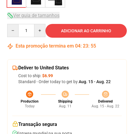
Ver guia de tamanhos
Quantity
ADICIONAR AO CARRINHO
Esta promoção termina em
04
:
23
:
54
Deliver to United States
Cost to ship:
$6.99
Standard - Order today to get by
Aug. 15 - Aug. 22
Production
Shipping
Delivered
Today
Aug. 11
Aug. 15 - Aug. 22
Transação segura
Entrega mundial na sua porta