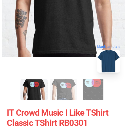
blank template
IT Crowd Music I Like TShirt
Classic TShirt RB0301