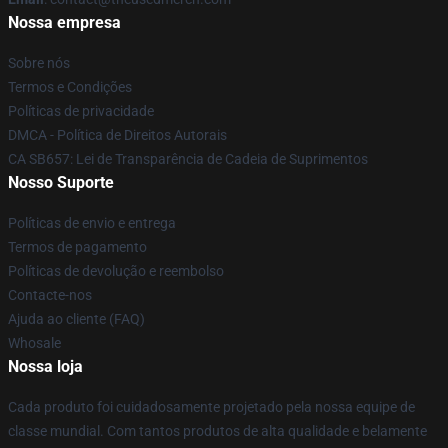
Nossa empresa
Sobre nós
Termos e Condições
Políticas de privacidade
DMCA - Política de Direitos Autorais
CA SB657: Lei de Transparência de Cadeia de Suprimentos
Nosso Suporte
Políticas de envio e entrega
Termos de pagamento
Políticas de devolução e reembolso
Contacte-nos
Ajuda ao cliente (FAQ)
Whosale
Nossa loja
Cada produto foi cuidadosamente projetado pela nossa equipe de
classe mundial. Com tantos produtos de alta qualidade e belamente