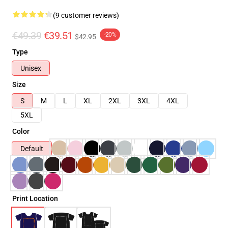
(9 customer reviews)
€49.39
€39.51
-20%
$42.95
Type
Unisex
Size
S
M
L
XL
2XL
3XL
4XL
5XL
Color
Default
Print Location