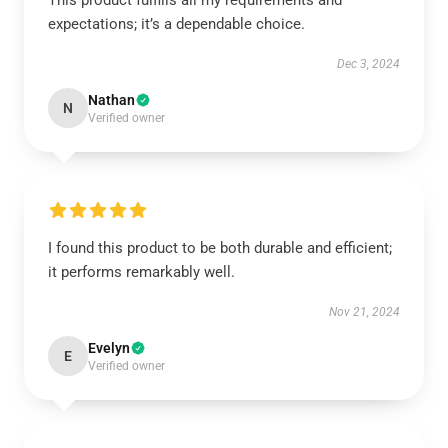
This product fulfills all my requirements and
expectations; it’s a dependable choice.
Dec 3, 2024
Nathan
N
Verified owner
I found this product to be both durable and efficient;
it performs remarkably well.
Nov 21, 2024
Evelyn
E
Verified owner