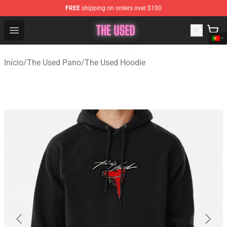
FREE
shipping on orders over $100
The Used Store - Official The Used Merchandise Shop
Open menu
Início
/
The Used Pano
/
The Used Hoodie