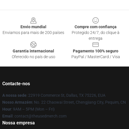
Footer
Envio mundial
Compre com confiança
Enviamos para mais de 200 países
Protegido 24/7, do clique à
entrega
Garantia internacional
Pagamento 100% seguro
Oferecido no país de uso
PayPal / MasterCard / Visa
Contacte-nos
A nossa sede
: 22919 Commerce St, Dallas, TX 75226, EUA
Nosso Armazém
: No. 22 Chaowai Street, Chengjiang City, Pequim, CN
Hour
: 9AM – 5PM (Mon – Fri)
Email
: contact@theusedmerch.com
Nossa empresa