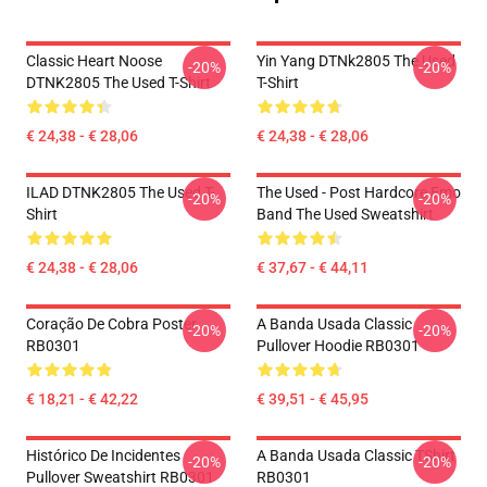
Classic Heart Noose
Yin Yang DTNk2805 The Used
-20%
-20%
DTNK2805 The Used T-Shirt
T-Shirt
€ 24,38 - € 28,06
€ 24,38 - € 28,06
ILAD DTNK2805 The Used T-
The Used - Post Hardcore Emo
-20%
-20%
Shirt
Band The Used Sweatshirt
€ 24,38 - € 28,06
€ 37,67 - € 44,11
Coração De Cobra Poster
A Banda Usada Classic
-20%
-20%
RB0301
Pullover Hoodie RB0301
€ 18,21 - € 42,22
€ 39,51 - € 45,95
Histórico De Incidentes
A Banda Usada Classic TShirt
-20%
-20%
Pullover Sweatshirt RB0301
RB0301