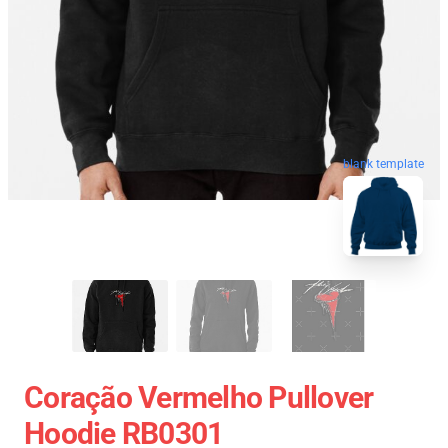
blank template
Coração Vermelho Pullover
Hoodie RB0301