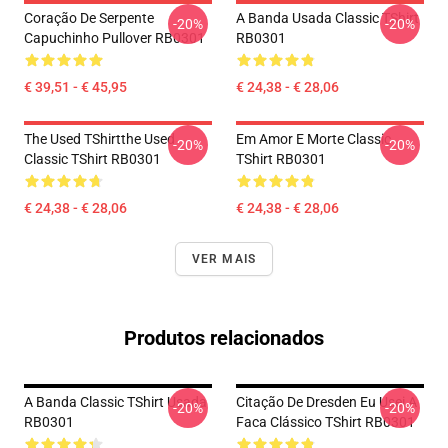
Coração De Serpente
A Banda Usada Classic TShirt
-20%
-20%
Capuchinho Pullover RB0301
RB0301
€ 39,51 - € 45,95
€ 24,38 - € 28,06
The Used TShirtthe Used
Em Amor E Morte Classic
-20%
-20%
Classic TShirt RB0301
TShirt RB0301
€ 24,38 - € 28,06
€ 24,38 - € 28,06
VER MAIS
Produtos relacionados
A Banda Classic TShirt Usada
Citação De Dresden Eu Usei A
-20%
-20%
RB0301
Faca Clássico TShirt RB0301