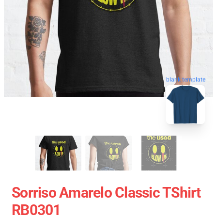
blank template
Sorriso Amarelo Classic TShirt
RB0301