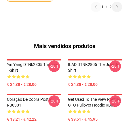
1
/
2
Mais vendidos produtos
Yin Yang DTNk2805 The Used
ILAD DTNK2805 The Used T-
-20%
-20%
T-Shirt
Shirt
€ 24,38 - € 28,06
€ 24,38 - € 28,06
Coração De Cobra Poster
Get Used To The View Pontiac
-20%
-20%
RB0301
GTO Pullover Hoodie RB0301
€ 18,21 - € 42,22
€ 39,51 - € 45,95