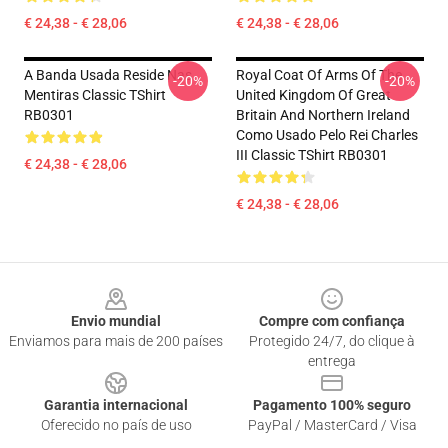
€ 24,38 - € 28,06
€ 24,38 - € 28,06
A Banda Usada Reside Nas
Royal Coat Of Arms Of The
-20%
-20%
Mentiras Classic TShirt
United Kingdom Of Great
RB0301
Britain And Northern Ireland
Como Usado Pelo Rei Charles
III Classic TShirt RB0301
€ 24,38 - € 28,06
€ 24,38 - € 28,06
Footer
Envio mundial
Compre com confiança
Enviamos para mais de 200 países
Protegido 24/7, do clique à
entrega
Garantia internacional
Pagamento 100% seguro
Oferecido no país de uso
PayPal / MasterCard / Visa