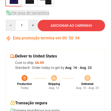
Ver guia de tamanhos
Quantity
ADICIONAR AO CARRINHO
Esta promoção termina em
00
:
50
:
53
Deliver to United States
Cost to ship:
$6.99
Standard - Order today to get by
Aug. 16 - Aug. 23
Production
Shipping
Delivered
Today
Aug. 12
Aug. 16 - Aug. 23
Transação segura
Entrega mundial na sua porta