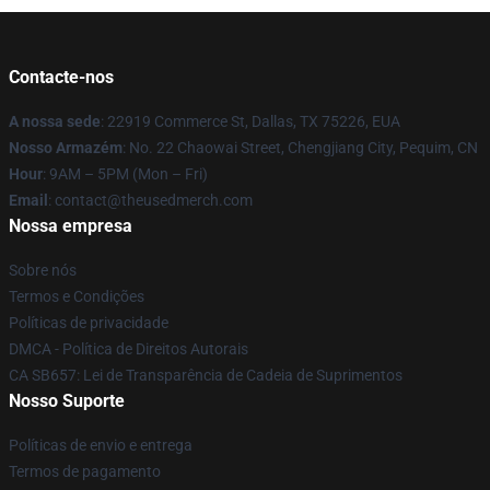
Contacte-nos
A nossa sede
: 22919 Commerce St, Dallas, TX 75226, EUA
Nosso Armazém
: No. 22 Chaowai Street, Chengjiang City, Pequim, CN
Hour
: 9AM – 5PM (Mon – Fri)
Email
: contact@theusedmerch.com
Nossa empresa
Sobre nós
Termos e Condições
Políticas de privacidade
DMCA - Política de Direitos Autorais
CA SB657: Lei de Transparência de Cadeia de Suprimentos
Nosso Suporte
Políticas de envio e entrega
Termos de pagamento