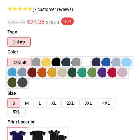
(7 customer reviews)
€30.48
€24.38
-20%
$26.50
Type
Unisex
Color
Default
Size
S
M
L
XL
2XL
3XL
4XL
5XL
Print Location