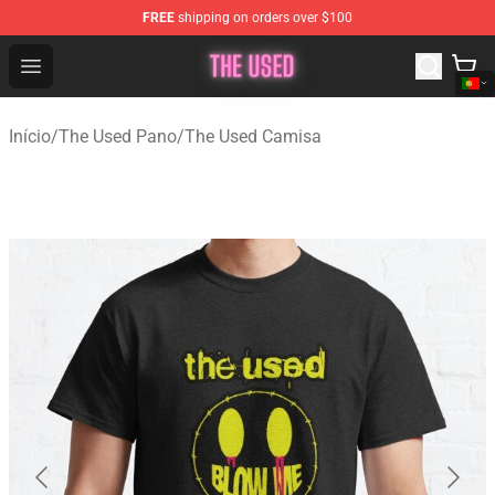
FREE
shipping on orders over $100
The Used Store - Official The Used Merchandise Shop
Open menu
Início
/
The Used Pano
/
The Used Camisa