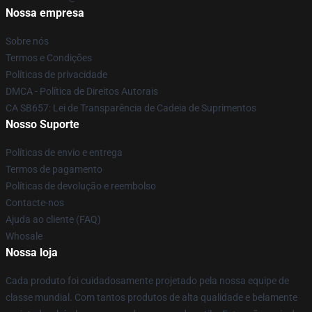
Nossa empresa
Sobre nós
Termos e Condições
Políticas de privacidade
DMCA - Política de Direitos Autorais
CA SB657: Lei de Transparência de Cadeia de Suprimentos
Nosso Suporte
Políticas de envio e entrega
Termos de pagamento
Políticas de devolução e reembolso
Contacte-nos
Ajuda ao cliente (FAQ)
Whosale
Nossa loja
Cada produto foi cuidadosamente projetado pela nossa equipe de
classe mundial. Com tantos produtos de alta qualidade e belamente