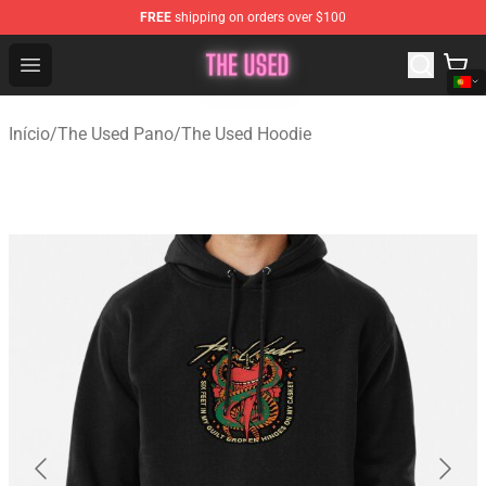
FREE
shipping on orders over $100
The Used Store - Official The Used Merchandise Shop
Open menu
Início
/
The Used Pano
/
The Used Hoodie