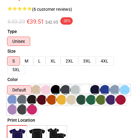
(6 customer reviews)
€49.39
€39.51
-20%
$42.95
Type
Unisex
Size
S
M
L
XL
2XL
3XL
4XL
5XL
Color
Default
Print Location