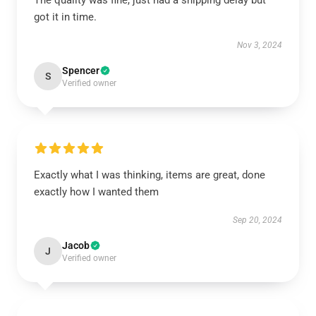
The quality was fine, just had a shipping delay but
got it in time.
Nov 3, 2024
Spencer
S
Verified owner
Exactly what I was thinking, items are great, done
exactly how I wanted them
Sep 20, 2024
Jacob
J
Verified owner