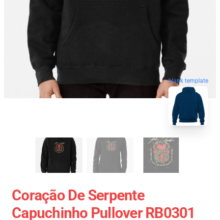
blank template
Coração De Serpente
Capuchinho Pullover RB0301