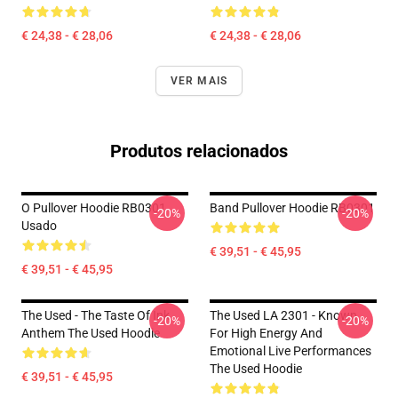
€ 24,38 - € 28,06
€ 24,38 - € 28,06
VER MAIS
Produtos relacionados
O Pullover Hoodie RB0301
Band Pullover Hoodie RB0301
-20%
-20%
Usado
€ 39,51 - € 45,95
€ 39,51 - € 45,95
The Used - The Taste Of Ink
The Used LA 2301 - Known
-20%
-20%
Anthem The Used Hoodie
For High Energy And
Emotional Live Performances
The Used Hoodie
€ 39,51 - € 45,95