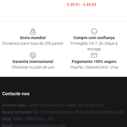
€ 39,51 - € 45,95
Footer
Envio mundial
Compre com confiança
Enviamos para mais de 200 países
Protegido 24/7, do clique à
entrega
Garantia internacional
Pagamento 100% seguro
Oferecido no país de uso
PayPal / MasterCard / Visa
Contacte-nos
A nossa sede
: 22919 Commerce St, Dallas, TX 75226, EUA
Nosso Armazém
: No. 22 Chaowai Street, Chengjiang City, Pequim, CN
Hour
: 9AM – 5PM (Mon – Fri)
Email
: contact@theusedmerch.com