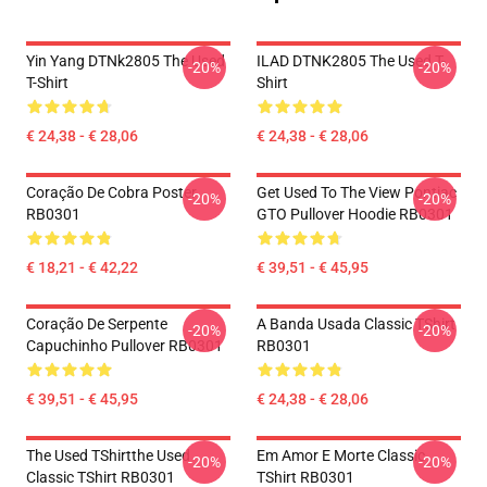
Yin Yang DTNk2805 The Used
ILAD DTNK2805 The Used T-
-20%
-20%
T-Shirt
Shirt
€ 24,38 - € 28,06
€ 24,38 - € 28,06
Coração De Cobra Poster
Get Used To The View Pontiac
-20%
-20%
RB0301
GTO Pullover Hoodie RB0301
€ 18,21 - € 42,22
€ 39,51 - € 45,95
Coração De Serpente
A Banda Usada Classic TShirt
-20%
-20%
Capuchinho Pullover RB0301
RB0301
€ 39,51 - € 45,95
€ 24,38 - € 28,06
The Used TShirtthe Used
Em Amor E Morte Classic
-20%
-20%
Classic TShirt RB0301
TShirt RB0301