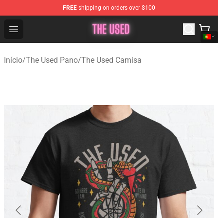
FREE
shipping on orders over $100
The Used Store - Official The Used Merchandise Shop
Open menu
Início
/
The Used Pano
/
The Used Camisa