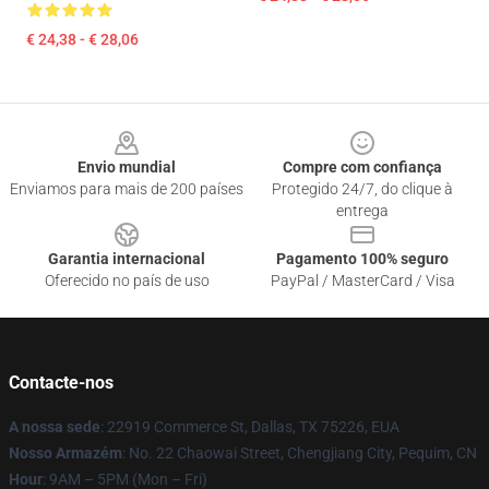
€ 24,38 - € 28,06
Footer
Envio mundial
Compre com confiança
Enviamos para mais de 200 países
Protegido 24/7, do clique à
entrega
Garantia internacional
Pagamento 100% seguro
Oferecido no país de uso
PayPal / MasterCard / Visa
Contacte-nos
A nossa sede
: 22919 Commerce St, Dallas, TX 75226, EUA
Nosso Armazém
: No. 22 Chaowai Street, Chengjiang City, Pequim, CN
Hour
: 9AM – 5PM (Mon – Fri)