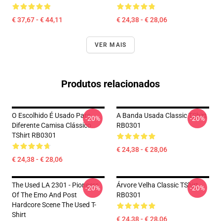
€ 37,67 - € 44,11
€ 24,38 - € 28,06
VER MAIS
Produtos relacionados
O Escolhido É Usado Para
A Banda Usada Classic TShirt
-20%
-20%
Diferente Camisa Clássico
RB0301
TShirt RB0301
€ 24,38 - € 28,06
€ 24,38 - € 28,06
The Used LA 2301 - Pioneers
Árvore Velha Classic TShirt
-20%
-20%
Of The Emo And Post
RB0301
Hardcore Scene The Used T-
Shirt
€ 24,38 - € 28,06