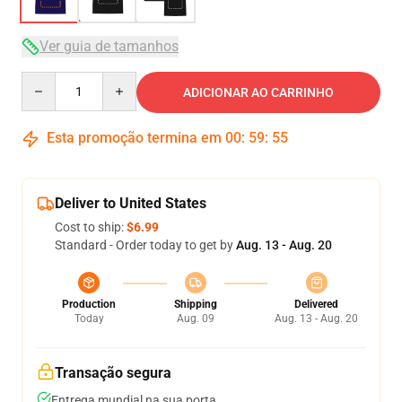
Ver guia de tamanhos
Quantity
ADICIONAR AO CARRINHO
Esta promoção termina em
00
:
59
:
54
Deliver to United States
Cost to ship:
$6.99
Standard - Order today to get by
Aug. 13 - Aug. 20
Production
Shipping
Delivered
Today
Aug. 09
Aug. 13 - Aug. 20
Transação segura
Entrega mundial na sua porta