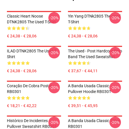
Classic Heart Noose
Yin Yang DTNk2805 The Used
-20%
-20%
DTNK2805 The Used T-Shirt
T-Shirt
€ 24,38 - € 28,06
€ 24,38 - € 28,06
ILAD DTNK2805 The Used T-
The Used - Post Hardcore Emo
-20%
-20%
Shirt
Band The Used Sweatshirt
€ 24,38 - € 28,06
€ 37,67 - € 44,11
Coração De Cobra Poster
A Banda Usada Classic
-20%
-20%
RB0301
Pullover Hoodie RB0301
€ 18,21 - € 42,22
€ 39,51 - € 45,95
Histórico De Incidentes
A Banda Usada Classic TShirt
-20%
-20%
Pullover Sweatshirt RB0301
RB0301