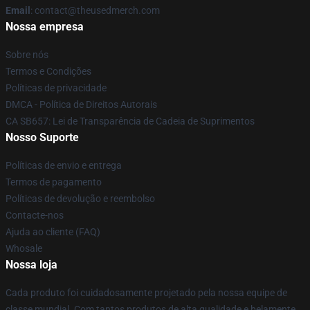
Email
: contact@theusedmerch.com
Nossa empresa
Sobre nós
Termos e Condições
Políticas de privacidade
DMCA - Política de Direitos Autorais
CA SB657: Lei de Transparência de Cadeia de Suprimentos
Nosso Suporte
Políticas de envio e entrega
Termos de pagamento
Políticas de devolução e reembolso
Contacte-nos
Ajuda ao cliente (FAQ)
Whosale
Nossa loja
Cada produto foi cuidadosamente projetado pela nossa equipe de
classe mundial. Com tantos produtos de alta qualidade e belamente