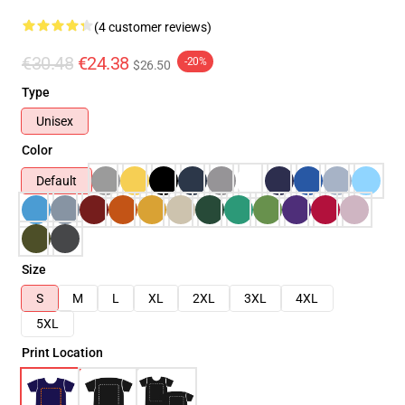
(4 customer reviews)
€30.48
€24.38
-20%
$26.50
Type
Unisex
Color
Default
Size
S
M
L
XL
2XL
3XL
4XL
5XL
Print Location