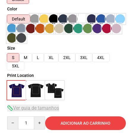
Color
Default
Size
S
M
L
XL
2XL
3XL
4XL
5XL
Print Location
Ver guia de tamanhos
Quantity
ADICIONAR AO CARRINHO