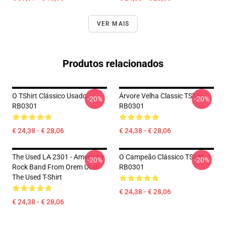
VER MAIS
Produtos relacionados
O TShirt Clássico Usado
Árvore Velha Classic TShirt
-20%
-20%
RB0301
RB0301
€ 24,38 - € 28,06
€ 24,38 - € 28,06
The Used LA 2301 - American
O Campeão Clássico TShirt
-20%
-20%
Rock Band From Orem Utah
RB0301
The Used T-Shirt
€ 24,38 - € 28,06
€ 24,38 - € 28,06