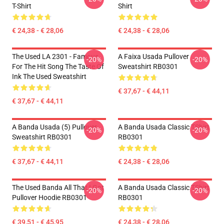
T-Shirt
Shirt
€ 24,38 - € 28,06
€ 24,38 - € 28,06
The Used LA 2301 - Famous
A Faixa Usada Pullover
-20%
-20%
For The Hit Song The Taste Of
Sweatshirt RB0301
Ink The Used Sweatshirt
€ 37,67 - € 44,11
€ 37,67 - € 44,11
A Banda Usada (5) Pullover
A Banda Usada Classic TShirt
-20%
-20%
Sweatshirt RB0301
RB0301
€ 37,67 - € 44,11
€ 24,38 - € 28,06
The Used Banda All That I Got
A Banda Usada Classic TShirt
-20%
-20%
Pullover Hoodie RB0301
RB0301
€ 39,51 - € 45,95
€ 24,38 - € 28,06