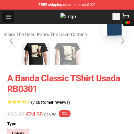
FREE
shipping on orders over $100
blank template
Open menu
The Used Store - Official The Use
Início
/
The Used Pano
/
The Used Camisa
A Banda Classic TShirt Usada
RB0301
(7 customer reviews)
€30.48
€24.38
-20%
$26.50
Type
Unisex