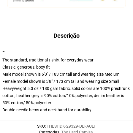
Descrição
""
The standard, traditional t-shirt for everyday wear
Classic, generous, boxy fit
Male model shown is 6'0" / 183 cm tall and wearing size Medium
Female model shown is 5'8" / 173 cm tall and wearing size Small
Heavyweight 5.3 oz / 180 gsm fabric, solid colors are 100% preshrunk
cotton, heather grey is 90% cotton/10% polyester, denim heather is
50% cotton/ 50% polyester
Double-needle hems and neck band for durability
SKU
:
THESHDK-29329-DEFAULT
Categorias
:
The Used Camisa
,