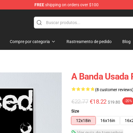
FREE
shipping on orders over $100
Compre por categoria
Rastreamento de pedido
Blog
A Banda Usada 
(8 customer reviews
€22.77
€18.22
-20%
$19.80
Size
12x18in
16x16in
16x
Ver guia de tamanhos