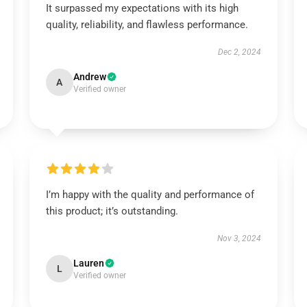
It surpassed my expectations with its high
quality, reliability, and flawless performance.
Dec 2, 2024
Andrew
A
Verified owner
I’m happy with the quality and performance of
this product; it’s outstanding.
Nov 3, 2024
Lauren
L
Verified owner