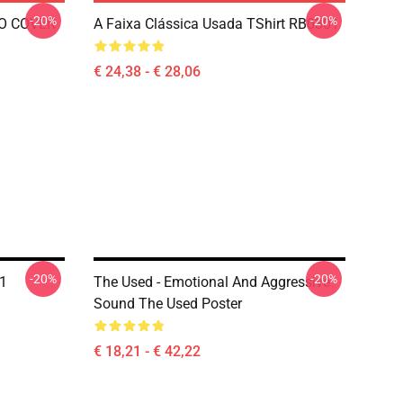
-20%
-20%
GO COVER
A Faixa Clássica Usada TShirt RB0301
€ 24,38 - € 28,06
-20%
-20%
1
The Used - Emotional And Aggressive
Sound The Used Poster
€ 18,21 - € 42,22