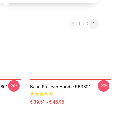
1
/
2
-20%
-20%
0301
Band Pullover Hoodie RB0301
€ 39,51 - € 45,95