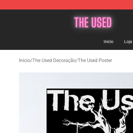
The Used Store - Official The Used Merchandise Shop
Início
Loja
Início
/
The Used Decoração
/
The Used Poster