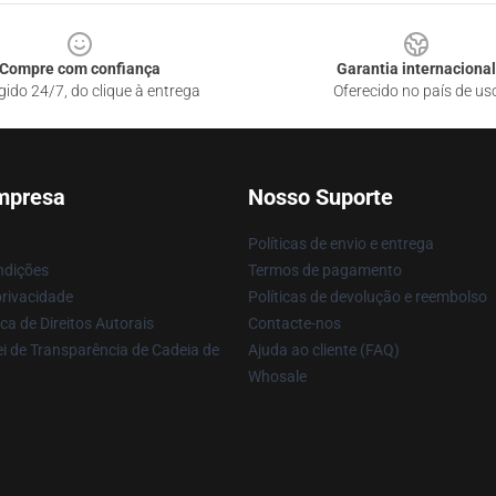
Compre com confiança
Garantia internacional
gido 24/7, do clique à entrega
Oferecido no país de us
mpresa
Nosso Suporte
Políticas de envio e entrega
ndições
Termos de pagamento
privacidade
Políticas de devolução e reembolso
ca de Direitos Autorais
Contacte-nos
i de Transparência de Cadeia de
Ajuda ao cliente (FAQ)
Whosale