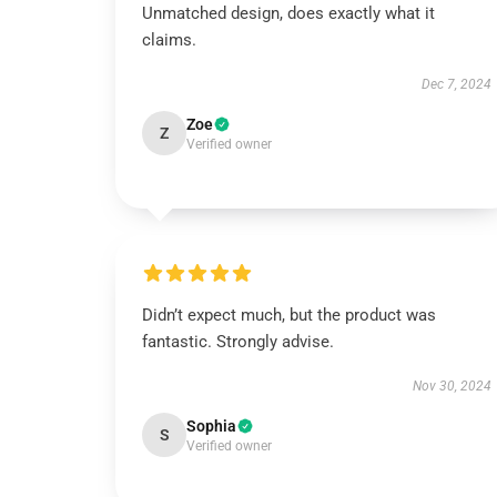
Unmatched design, does exactly what it
claims.
Dec 7, 2024
Zoe
Z
Verified owner
Didn’t expect much, but the product was
fantastic. Strongly advise.
Nov 30, 2024
Sophia
S
Verified owner