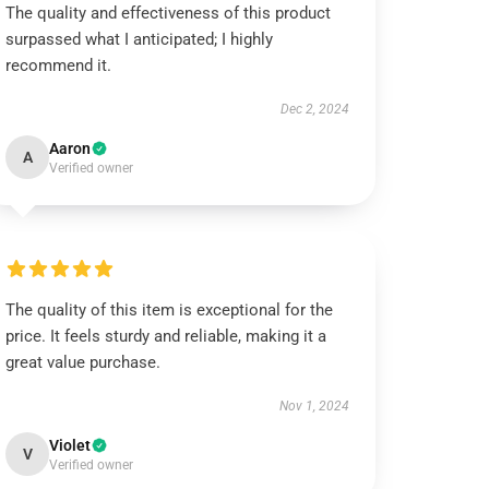
The quality and effectiveness of this product
surpassed what I anticipated; I highly
recommend it.
Dec 2, 2024
Aaron
A
Verified owner
The quality of this item is exceptional for the
price. It feels sturdy and reliable, making it a
great value purchase.
Nov 1, 2024
Violet
V
Verified owner