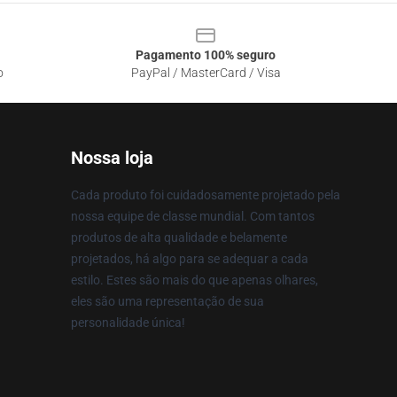
Pagamento 100% seguro
o
PayPal / MasterCard / Visa
Nossa loja
Cada produto foi cuidadosamente projetado pela
nossa equipe de classe mundial. Com tantos
produtos de alta qualidade e belamente
projetados, há algo para se adequar a cada
estilo. Estes são mais do que apenas olhares,
eles são uma representação de sua
personalidade única!