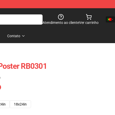
Atendimento ao cliente
Ver carrinho
Contato
Poster RB0301
)
24in
18x24in