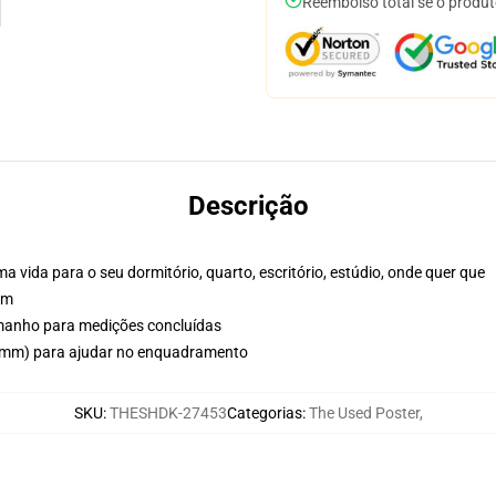
Reembolso total se o produt
Descrição
vida para o seu dormitório, quarto, escritório, estúdio, onde quer que
sm
tamanho para medições concluídas
(5mm) para ajudar no enquadramento
SKU
:
THESHDK-27453
Categorias
:
The Used Poster
,