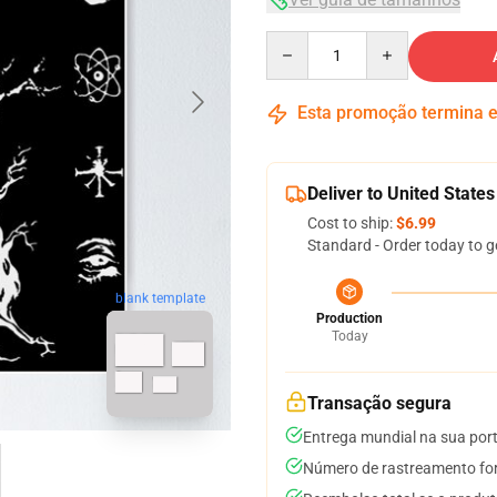
Quantity
Esta promoção termina
Deliver to United States
Cost to ship:
$6.99
Standard - Order today to g
blank template
Production
Today
Transação segura
Entrega mundial na sua por
Número de rastreamento for