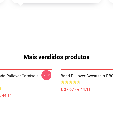
Mais vendidos produtos
-20%
ada Pullover Camisola
Band Pullover Sweatshirt RB
€ 37,67 - € 44,11
€ 44,11