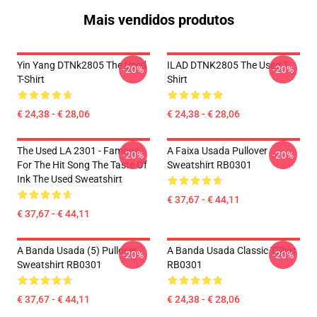
Mais vendidos produtos
Yin Yang DTNk2805 The Used
ILAD DTNK2805 The Used T-
-20%
-20%
T-Shirt
Shirt
€ 24,38 - € 28,06
€ 24,38 - € 28,06
The Used LA 2301 - Famous
A Faixa Usada Pullover
-20%
-20%
For The Hit Song The Taste Of
Sweatshirt RB0301
Ink The Used Sweatshirt
€ 37,67 - € 44,11
€ 37,67 - € 44,11
A Banda Usada (5) Pullover
A Banda Usada Classic TShirt
-20%
-20%
Sweatshirt RB0301
RB0301
€ 37,67 - € 44,11
€ 24,38 - € 28,06