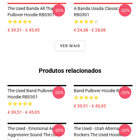
The Used Banda All That I Got
A Banda Usada Classic TShirt
-20%
-20%
Pullover Hoodie RB0301
RB0301
€ 39,51 - € 45,95
€ 24,38 - € 28,06
VER MAIS
Produtos relacionados
The Used Band Pullover
Band Pullover Hoodie RB0301
-20%
-20%
Hoodie RB0301
€ 39,51 - € 45,95
€ 39,51 - € 45,95
The Used - Emotional And
The Used - Utah Alternative
-20%
-20%
Aggressive Sound The Used
Rockers The Used Hoodie