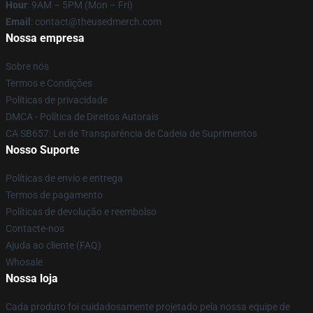
Hour
: 9AM – 5PM (Mon – Fri)
Email
: contact@theusedmerch.com
Nossa empresa
Sobre nós
Termos e Condições
Políticas de privacidade
DMCA - Política de Direitos Autorais
CA SB657: Lei de Transparência de Cadeia de Suprimentos
Nosso Suporte
Políticas de envio e entrega
Termos de pagamento
Políticas de devolução e reembolso
Contacte-nos
Ajuda ao cliente (FAQ)
Whosale
Nossa loja
Cada produto foi cuidadosamente projetado pela nossa equipe de