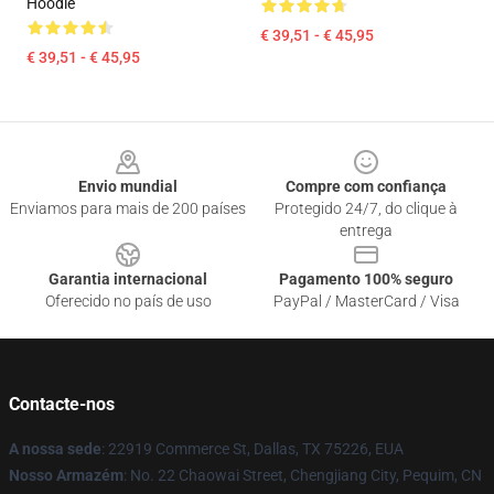
Hoodie
€ 39,51 - € 45,95
€ 39,51 - € 45,95
Footer
Envio mundial
Compre com confiança
Enviamos para mais de 200 países
Protegido 24/7, do clique à
entrega
Garantia internacional
Pagamento 100% seguro
Oferecido no país de uso
PayPal / MasterCard / Visa
Contacte-nos
A nossa sede
: 22919 Commerce St, Dallas, TX 75226, EUA
Nosso Armazém
: No. 22 Chaowai Street, Chengjiang City, Pequim, CN