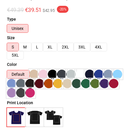
€49.39
€39.51
-20%
$42.95
Type
Unisex
Size
S
M
L
XL
2XL
3XL
4XL
5XL
Color
Default
Print Location