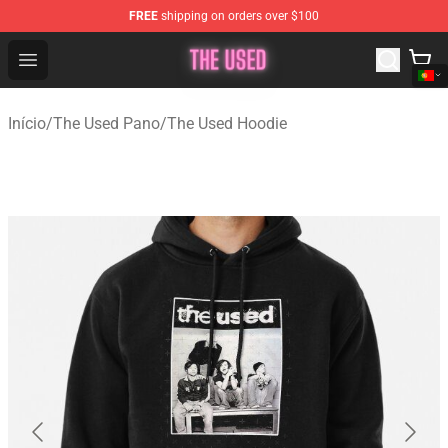
FREE
shipping on orders over $100
The Used Store - Official The Used Merchandise Shop
Open menu
Início
/
The Used Pano
/
The Used Hoodie