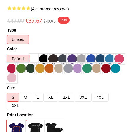
(4 customer reviews)
€47.09
€37.67
-20%
$40.95
Type
Unisex
Color
Default
Size
S
M
L
XL
2XL
3XL
4XL
5XL
Print Location