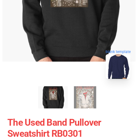
blank template
The Used Band Pullover
Sweatshirt RB0301