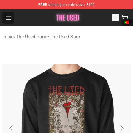
FREE
shipping on orders over $100
The Used Store - Official The Used Merchandise Shop
Open menu
Início
/
The Used Pano
/
The Used Suor