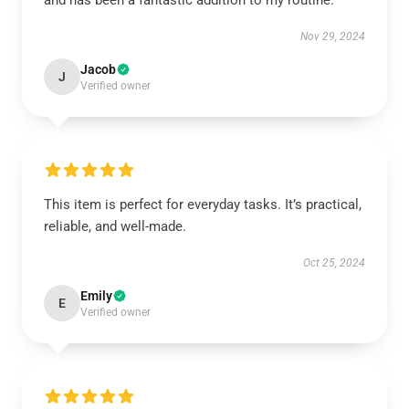
and has been a fantastic addition to my routine.
Nov 29, 2024
Jacob
J
Verified owner
This item is perfect for everyday tasks. It’s practical,
reliable, and well-made.
Oct 25, 2024
Emily
E
Verified owner