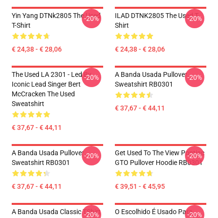
Yin Yang DTNk2805 The Used
ILAD DTNK2805 The Used T-
-20%
-20%
T-Shirt
Shirt
€ 24,38 - € 28,06
€ 24,38 - € 28,06
The Used LA 2301 - Led By
A Banda Usada Pullover
-20%
-20%
Iconic Lead Singer Bert
Sweatshirt RB0301
McCracken The Used
Sweatshirt
€ 37,67 - € 44,11
€ 37,67 - € 44,11
A Banda Usada Pullover
Get Used To The View Pontiac
-20%
-20%
Sweatshirt RB0301
GTO Pullover Hoodie RB0301
€ 37,67 - € 44,11
€ 39,51 - € 45,95
A Banda Usada Classic TShirt
O Escolhido É Usado Para
-20%
-20%