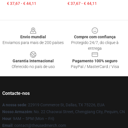
€ 37,67 - € 44,11
€ 37,67 - € 44,11
Footer
Envio mundial
Compre com confiança
Enviamos para mais de 200 países
Protegido 24/7, do clique à
entrega
Garantia internacional
Pagamento 100% seguro
Oferecido no país de uso
PayPal / MasterCard / Visa
Contacte-nos
A nossa sede
: 22919 Commerce St, Dallas, TX 75226, EUA
Nosso Armazém
: No. 22 Chaowai Street, Chengjiang City, Pequim, CN
Hour
: 9AM – 5PM (Mon – Fri)
Email
: contact@theusedmerch.com