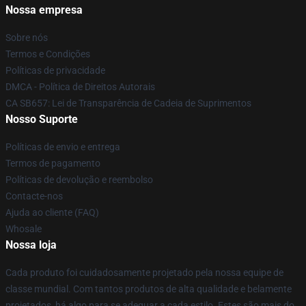
Nossa empresa
Sobre nós
Termos e Condições
Políticas de privacidade
DMCA - Política de Direitos Autorais
CA SB657: Lei de Transparência de Cadeia de Suprimentos
Nosso Suporte
Políticas de envio e entrega
Termos de pagamento
Políticas de devolução e reembolso
Contacte-nos
Ajuda ao cliente (FAQ)
Whosale
Nossa loja
Cada produto foi cuidadosamente projetado pela nossa equipe de
classe mundial. Com tantos produtos de alta qualidade e belamente
projetados, há algo para se adequar a cada estilo. Estes são mais do