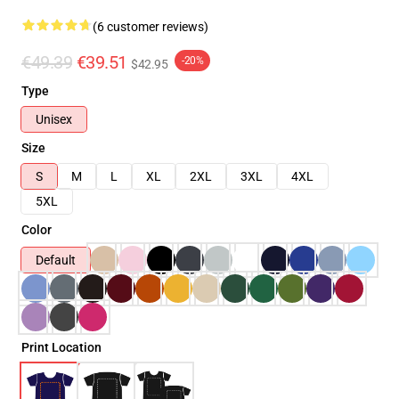
(6 customer reviews)
€49.39
€39.51
-20%
$42.95
Type
Unisex
Size
S
M
L
XL
2XL
3XL
4XL
5XL
Color
Default
Print Location