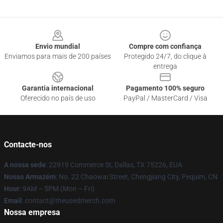
Footer
Envio mundial
Compre com confiança
Enviamos para mais de 200 países
Protegido 24/7, do clique à
entrega
Garantia internacional
Pagamento 100% seguro
Oferecido no país de uso
PayPal / MasterCard / Visa
Contacte-nos
A nossa sede
: 22919 Commerce St, Dallas, TX 75226, EUA
Nosso Armazém
: No. 22 Chaowai Street, Chengjiang City, Pequim, CN
Hour
: 9AM – 5PM (Mon – Fri)
Email
: contact@theusedmerch.com
Nossa empresa