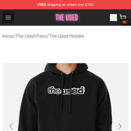
FREE
shipping on orders over $100
The Used Store - Official The Used Merchandise Shop
Open menu
Início
/
The Used Pano
/
The Used Hoodie