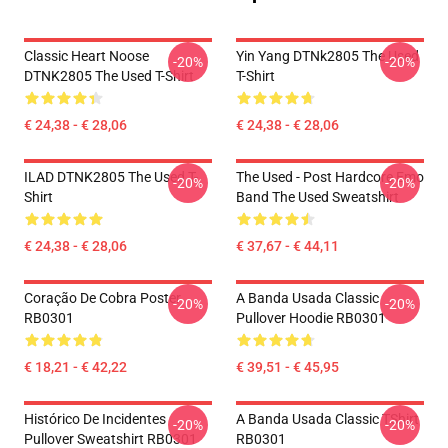
Classic Heart Noose
Yin Yang DTNk2805 The Used
-20%
-20%
DTNK2805 The Used T-Shirt
T-Shirt
€ 24,38 - € 28,06
€ 24,38 - € 28,06
ILAD DTNK2805 The Used T-
The Used - Post Hardcore Emo
-20%
-20%
Shirt
Band The Used Sweatshirt
€ 24,38 - € 28,06
€ 37,67 - € 44,11
Coração De Cobra Poster
A Banda Usada Classic
-20%
-20%
RB0301
Pullover Hoodie RB0301
€ 18,21 - € 42,22
€ 39,51 - € 45,95
Histórico De Incidentes
A Banda Usada Classic TShirt
-20%
-20%
Pullover Sweatshirt RB0301
RB0301