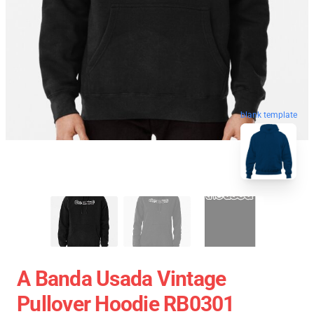
blank template
A Banda Usada Vintage
Pullover Hoodie RB0301