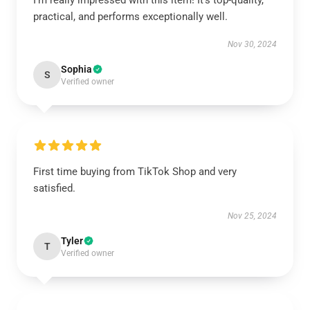
I’m really impressed with this item! It’s top-quality,
practical, and performs exceptionally well.
Nov 30, 2024
Sophia
S
Verified owner
First time buying from TikTok Shop and very
satisfied.
Nov 25, 2024
Tyler
T
Verified owner