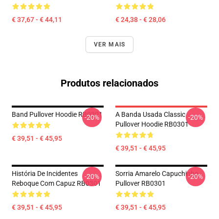
€ 37,67 - € 44,11
€ 24,38 - € 28,06
VER MAIS
Produtos relacionados
Band Pullover Hoodie RB0301
A Banda Usada Classic
-20%
-20%
Pullover Hoodie RB0301
€ 39,51 - € 45,95
€ 39,51 - € 45,95
História De Incidentes
Sorria Amarelo Capuchinho
-20%
-20%
Reboque Com Capuz RB0301
Pullover RB0301
€ 39,51 - € 45,95
€ 39,51 - € 45,95