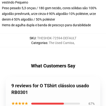
vestindo Pequeno
Peso pesado 5,3 onças / 180 gsm tecido, cores sólidas são 100%
algodão preshrunk, urze cinza é 90% algodão-10% poliéster, urze
denim é 50% algodão / 50% poliéster
Hems de agulha dupla e banda de pescoço para durabilidade
SKU
:
THESHDK-72594-DEFAULT
Categorias
:
The Used Camisa
,
What Customers Say
9 reviews for O TShirt clássico usado
RB0301
★★★★★
67%