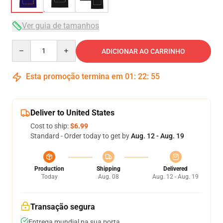
Ver guia de tamanhos
Quantity
ADICIONAR AO CARRINHO
Esta promoção termina em
01
:
22
:
54
Deliver to United States
Cost to ship:
$6.99
Standard - Order today to get by
Aug. 12 - Aug. 19
Production
Shipping
Delivered
Today
Aug. 08
Aug. 12 - Aug. 19
Transação segura
Entrega mundial na sua porta