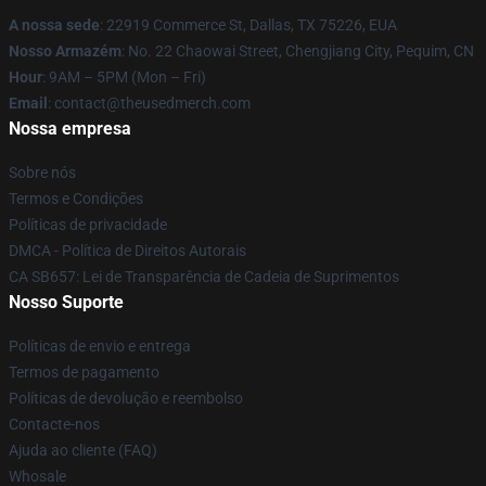
A nossa sede
: 22919 Commerce St, Dallas, TX 75226, EUA
Nosso Armazém
: No. 22 Chaowai Street, Chengjiang City, Pequim, CN
Hour
: 9AM – 5PM (Mon – Fri)
Email
: contact@theusedmerch.com
Nossa empresa
Sobre nós
Termos e Condições
Políticas de privacidade
DMCA - Política de Direitos Autorais
CA SB657: Lei de Transparência de Cadeia de Suprimentos
Nosso Suporte
Políticas de envio e entrega
Termos de pagamento
Políticas de devolução e reembolso
Contacte-nos
Ajuda ao cliente (FAQ)
Whosale