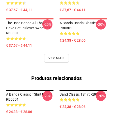
€ 37,67 - € 44,11
€ 37,67 - € 44,11
The Used Banda All That I
A Banda Usada Classic TShirt
-20%
-20%
Have Got Pullover Sweatshirt
RB0301
RB0301
€ 24,38 - € 28,06
€ 37,67 - € 44,11
VER MAIS
Produtos relacionados
A Banda Classic TShirt Usada
Band Classic TShirt RB0301
-20%
-20%
RB0301
€ 24,38 - € 28,06
€ 24,38 - € 28,06