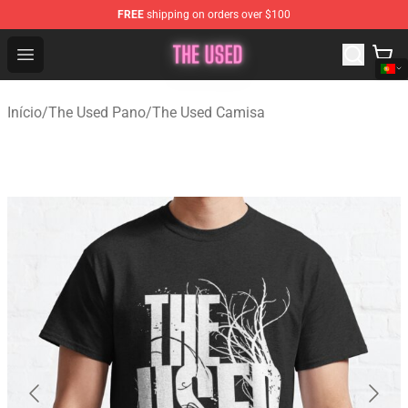
FREE
shipping on orders over $100
The Used Store - Official The Used Merchandise Shop
Open menu
Início
/
The Used Pano
/
The Used Camisa