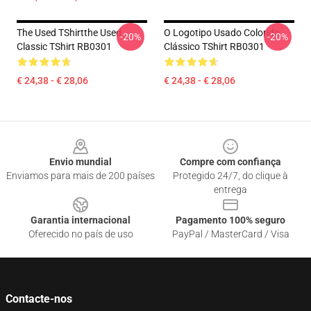
The Used TShirtthe Used
O Logotipo Usado Colorido
-20%
-20%
Classic TShirt RB0301
Clássico TShirt RB0301
€ 24,38 - € 28,06
€ 24,38 - € 28,06
Footer
Envio mundial
Compre com confiança
Enviamos para mais de 200 países
Protegido 24/7, do clique à
entrega
Garantia internacional
Pagamento 100% seguro
Oferecido no país de uso
PayPal / MasterCard / Visa
Contacte-nos