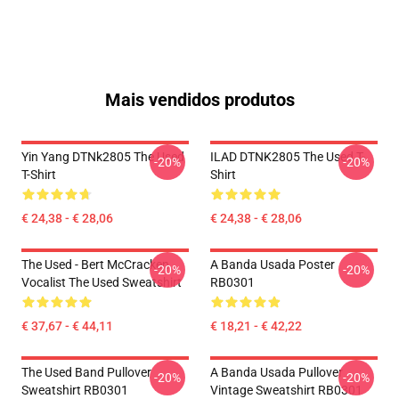
Mais vendidos produtos
Yin Yang DTNk2805 The Used
ILAD DTNK2805 The Used T-
-20%
-20%
T-Shirt
Shirt
€ 24,38 - € 28,06
€ 24,38 - € 28,06
The Used - Bert McCracken
A Banda Usada Poster
-20%
-20%
Vocalist The Used Sweatshirt
RB0301
€ 37,67 - € 44,11
€ 18,21 - € 42,22
The Used Band Pullover
A Banda Usada Pullover
-20%
-20%
Sweatshirt RB0301
Vintage Sweatshirt RB0301