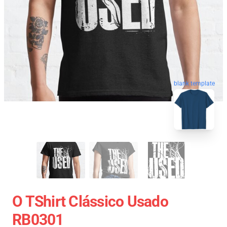
blank template
O TShirt Clássico Usado
RB0301