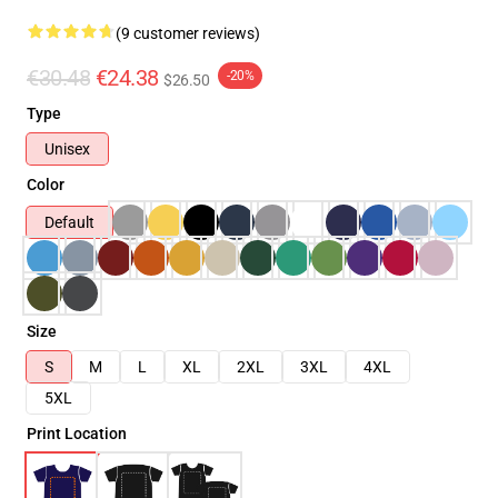
(9 customer reviews)
€30.48
€24.38
-20%
$26.50
Type
Unisex
Color
Default
Size
S
M
L
XL
2XL
3XL
4XL
5XL
Print Location