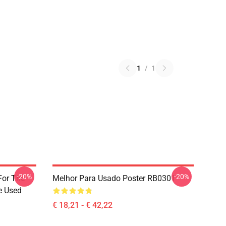
1
/
1
-20%
-20%
For The
Melhor Para Usado Poster RB0301
e Used
€ 18,21 - € 42,22