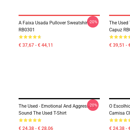
-20%
A Faixa Usada Pullover Sweatshirt
The Used 
RB0301
Capuz RB
€ 37,67 - € 44,11
€ 39,51 - 
-20%
The Used - Emotional And Aggressive
O Escolhi
Sound The Used T-Shirt
Camisa Cl
€ 24,38 - € 28,06
€ 24,38 - 