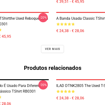
€ 39,51 - € 45,95
-20%
TShirtthe Used Reboque Com
A Banda Usada Classic TShi
0301
€ 24,38 - € 28,06
€ 45,95
VER MAIS
Produtos relacionados
-20%
do É Usado Para Diferente
ILAD DTNK2805 The Used T-S
ássico TShirt RB0301
€ 24,38 - € 28,06
€ 28,06