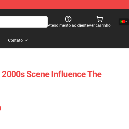
Atendimento ao cliente
Ver carrinho
Contato
y 2000s Scene Influence The
)