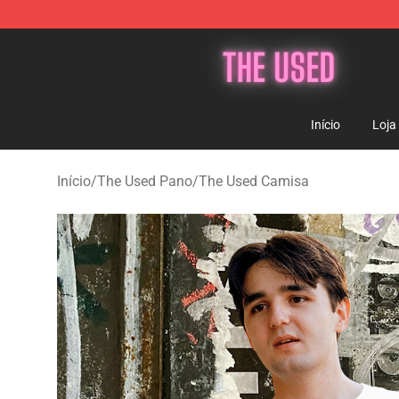
The Used Store - Official The Used Merchandise Shop
Início
Loja
Início
/
The Used Pano
/
The Used Camisa