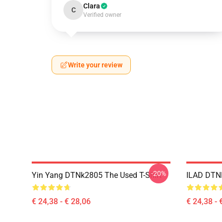
Clara
C
Verified owner
Write your review
-20%
Yin Yang DTNk2805 The Used T-Shirt
ILAD DTNK
€ 24,38 - € 28,06
€ 24,38 - 