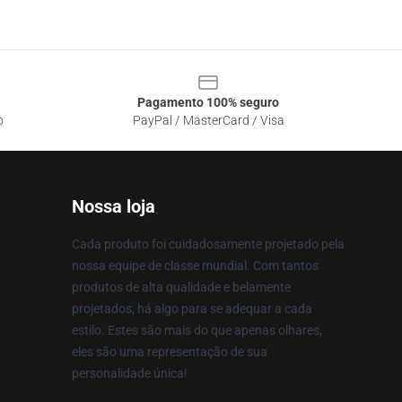
Pagamento 100% seguro
o
PayPal / MasterCard / Visa
Nossa loja
Cada produto foi cuidadosamente projetado pela
nossa equipe de classe mundial. Com tantos
produtos de alta qualidade e belamente
projetados, há algo para se adequar a cada
estilo. Estes são mais do que apenas olhares,
eles são uma representação de sua
personalidade única!