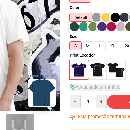
Color
Default
Size
S
M
L
XL
2X
Print Location
blank template
Ver guia de tamanhos
Quantity
Esta promoção termina