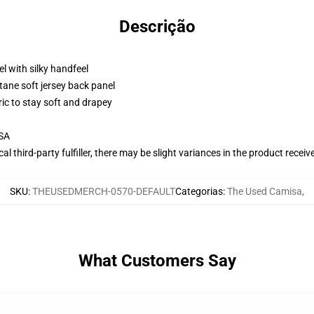
Descrição
l with silky handfeel
tane soft jersey back panel
ric to stay soft and drapey
USA
al third-party fulfiller, there may be slight variances in the product receiv
SKU
:
THEUSEDMERCH-0570-DEFAULT
Categorias
:
The Used Camisa
,
What Customers Say