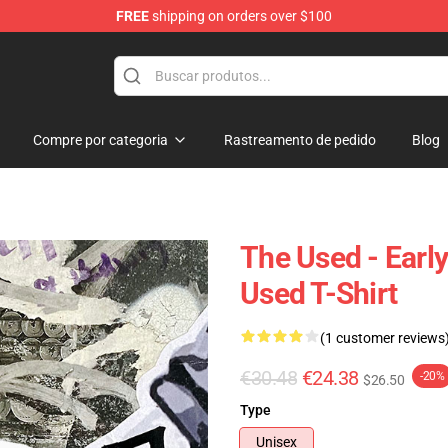
FREE
shipping on orders over $100
Compre por categoria
Rastreamento de pedido
Blog
The Used - Earl
Used T-Shirt
(1 customer reviews
€30.48
€24.38
-20%
$26.50
Type
Unisex