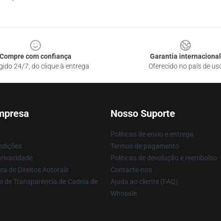
Compre com confiança
Garantia internacional
gido 24/7, do clique à entrega
Oferecido no país de us
mpresa
Nosso Suporte
Políticas de envio e entrega
ndições
Termos de pagamento
privacidade
Políticas de devolução e reembolso
ca de Direitos Autorais
Contacte-nos
i de Transparência de Cadeia de
Ajuda ao cliente (FAQ)
Whosale