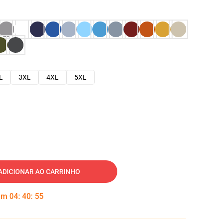
L
3XL
4XL
5XL
ADICIONAR AO CARRINHO
 em
04
:
40
:
54