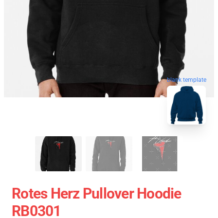
blank template
Rotes Herz Pullover Hoodie
RB0301