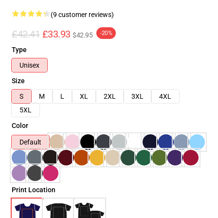
(9 customer reviews)
£42.41
£33.93
-20%
$42.95
Type
Unisex
Size
S
M
L
XL
2XL
3XL
4XL
5XL
Color
Default
Print Location