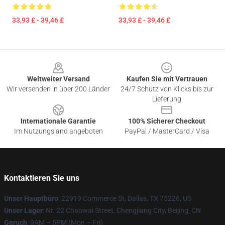
33,93 £ - 39,46 £
33,93 £ - 39,46 £
Footer
Weltweiter Versand
Kaufen Sie mit Vertrauen
Wir versenden in über 200 Länder
24/7 Schutz von Klicks bis zur
Lieferung
Internationale Garantie
100% Sicherer Checkout
Im Nutzungsland angeboten
PayPal / MasterCard / Visa
Kontaktieren Sie uns
Unser Hauptbüro
: 22919 Commerce St, Dallas, TX 75226, US
Unser Lager
: Nr. 22 Chaowai Street, Chengjiang City, Beijing, CN
Geruch
: 9AM – 5PM (Mon – Fri)