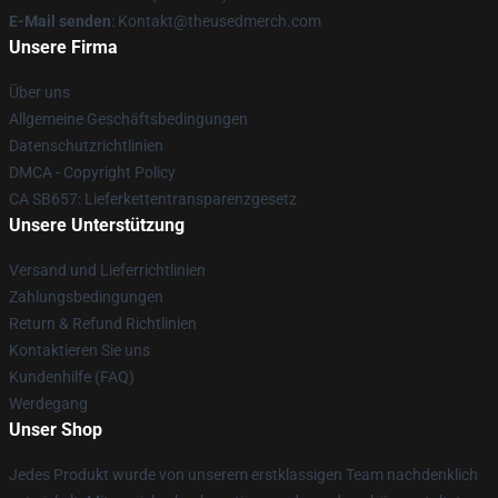
E-Mail senden
: Kontakt@theusedmerch.com
Unsere Firma
Über uns
Allgemeine Geschäftsbedingungen
Datenschutzrichtlinien
DMCA - Copyright Policy
CA SB657: Lieferkettentransparenzgesetz
Unsere Unterstützung
Versand und Lieferrichtlinien
Zahlungsbedingungen
Return & Refund Richtlinien
Kontaktieren Sie uns
Kundenhilfe (FAQ)
Werdegang
Unser Shop
Jedes Produkt wurde von unserem erstklassigen Team nachdenklich