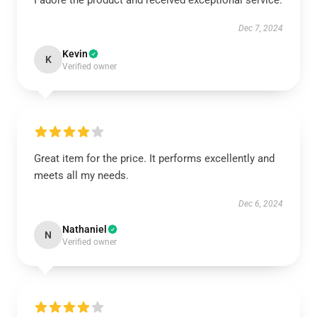
I adore the product and received exceptional service.
Dec 7, 2024
Kevin
K
Verified owner
Great item for the price. It performs excellently and
meets all my needs.
Dec 6, 2024
Nathaniel
N
Verified owner