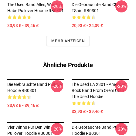
The Used Band Alles, Was Ich
Die Gebrauchte Band Classic
-20%
-20%
Habe Pullover Hoodie RB0301
TShirt RB0301
33,93 £ - 39,46 £
20,93 £ - 24,09 £
MEHR ANZEIGEN
Ähnliche Produkte
Die Gebrauchte Band Pullover
The Used LA 2301 - American
-20%
-20%
Hoodie RB0301
Rock Band From Orem Utah
The Used Hoodie
33,93 £ - 39,46 £
33,93 £ - 39,46 £
Vier Winns Für Den Win
Die Gebrauchte Band Pullover
-20%
-20%
Pullover Hoodie RB0301
Hoodie RB0301