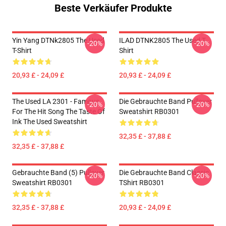
Beste Verkäufer Produkte
Yin Yang DTNk2805 The Used
ILAD DTNK2805 The Used T-
-20%
-20%
T-Shirt
Shirt
20,93 £ - 24,09 £
20,93 £ - 24,09 £
The Used LA 2301 - Famous
Die Gebrauchte Band Pullover
-20%
-20%
For The Hit Song The Taste Of
Sweatshirt RB0301
Ink The Used Sweatshirt
32,35 £ - 37,88 £
32,35 £ - 37,88 £
Gebrauchte Band (5) Pullover
Die Gebrauchte Band Classic
-20%
-20%
Sweatshirt RB0301
TShirt RB0301
32,35 £ - 37,88 £
20,93 £ - 24,09 £