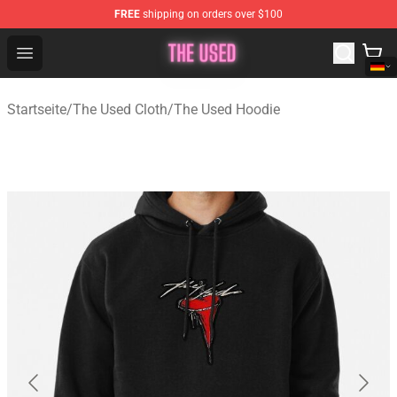
FREE
shipping on orders over $100
The Used Store - Official The Used Merchandise Shop
Open menu
Startseite
/
The Used Cloth
/
The Used Hoodie