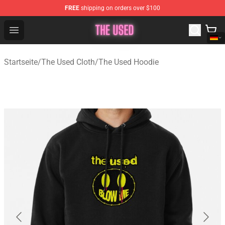
FREE
shipping on orders over $100
The Used Store - Official The Used Merchandise Shop
Open menu
Startseite
/
The Used Cloth
/
The Used Hoodie