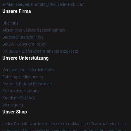
E-Mail senden
: Kontakt@theusedmerch.com
Unsere Firma
Über uns
Allgemeine Geschäftsbedingungen
Datenschutzrichtlinien
DMCA - Copyright Policy
CA SB657: Lieferkettentransparenzgesetz
Unsere Unterstützung
Versand und Lieferrichtlinien
Zahlungsbedingungen
Return & Refund Richtlinien
Kontaktieren Sie uns
Kundenhilfe (FAQ)
Werdegang
Unser Shop
Jedes Produkt wurde von unserem erstklassigen Team nachdenklich
entwickelt. Mit so vielen hochwertigen und wunderschön gestalteten