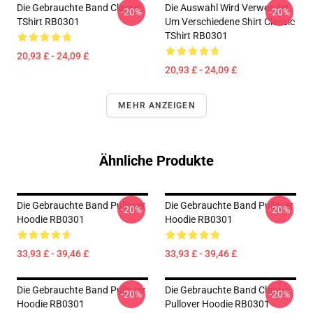
Die Gebrauchte Band Classic
Die Auswahl Wird Verwendet,
-20%
-20%
TShirt RB0301
Um Verschiedene Shirt Classic
TShirt RB0301
20,93 £ - 24,09 £
20,93 £ - 24,09 £
MEHR ANZEIGEN
Ähnliche Produkte
Die Gebrauchte Band Pullover
Die Gebrauchte Band Pullover
-20%
-20%
Hoodie RB0301
Hoodie RB0301
33,93 £ - 39,46 £
33,93 £ - 39,46 £
Die Gebrauchte Band Pullover
Die Gebrauchte Band Classic
-20%
-20%
Hoodie RB0301
Pullover Hoodie RB0301