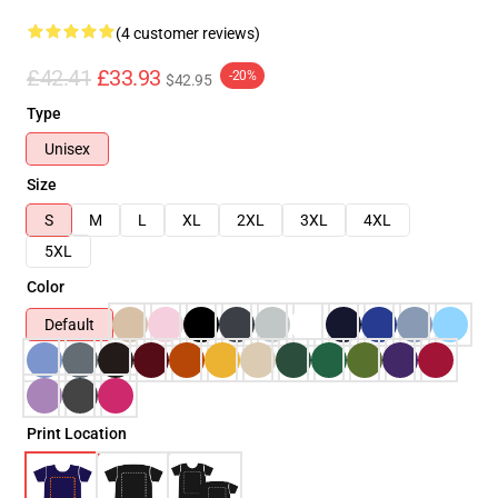
(4 customer reviews)
£42.41
£33.93
-20%
$42.95
Type
Unisex
Size
S
M
L
XL
2XL
3XL
4XL
5XL
Color
Default
Print Location