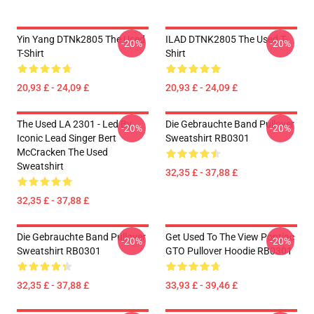
Yin Yang DTNk2805 The Used
ILAD DTNK2805 The Used T-
-20%
-20%
T-Shirt
Shirt
20,93 £ - 24,09 £
20,93 £ - 24,09 £
The Used LA 2301 - Led By
Die Gebrauchte Band Pullover
-20%
-20%
Iconic Lead Singer Bert
Sweatshirt RB0301
McCracken The Used
Sweatshirt
32,35 £ - 37,88 £
32,35 £ - 37,88 £
Die Gebrauchte Band Pullover
Get Used To The View Pontiac
-20%
-20%
Sweatshirt RB0301
GTO Pullover Hoodie RB0301
32,35 £ - 37,88 £
33,93 £ - 39,46 £