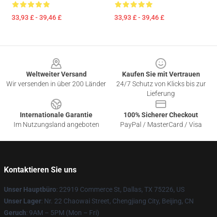
33,93 £ - 39,46 £
33,93 £ - 39,46 £
Footer
Weltweiter Versand
Kaufen Sie mit Vertrauen
Wir versenden in über 200 Länder
24/7 Schutz von Klicks bis zur
Lieferung
Internationale Garantie
100% Sicherer Checkout
Im Nutzungsland angeboten
PayPal / MasterCard / Visa
Kontaktieren Sie uns
Unser Hauptbüro
: 22919 Commerce St, Dallas, TX 75226, US
Unser Lager
: Nr. 22 Chaowai Street, Chengjiang City, Beijing, CN
Geruch
: 9AM – 5PM (Mon – Fri)