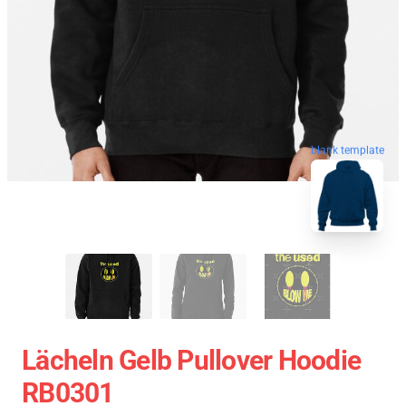
blank template
Lächeln Gelb Pullover Hoodie
RB0301