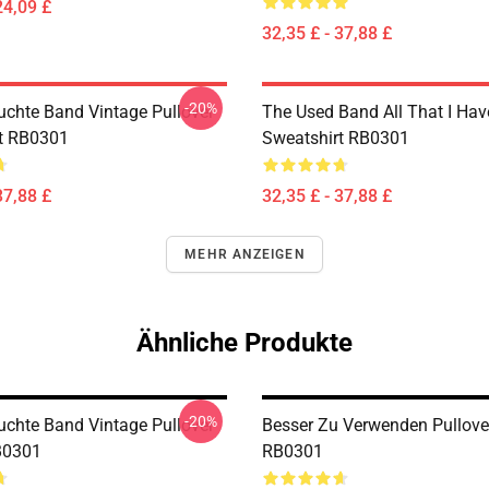
24,09 £
32,35 £ - 37,88 £
-20%
uchte Band Vintage Pullover
The Used Band All That I Hav
t RB0301
Sweatshirt RB0301
37,88 £
32,35 £ - 37,88 £
MEHR ANZEIGEN
Ähnliche Produkte
-20%
uchte Band Vintage Pullover
Besser Zu Verwenden Pullove
B0301
RB0301