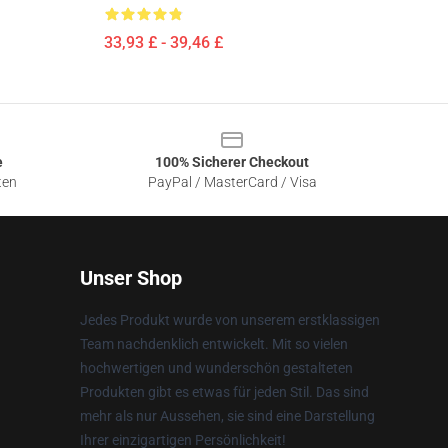
33,93 £ - 39,46 £
e
100% Sicherer Checkout
ten
PayPal / MasterCard / Visa
Unser Shop
Jedes Produkt wurde von unserem erstklassigen
Team nachdenklich entwickelt. Mit so vielen
hochwertigen und wunderschön gestalteten
Produkten gibt es etwas für jeden Stil. Das sind
mehr als nur Aussehen, sie sind eine Darstellung
Ihrer einzigartigen Persönlichkeit!