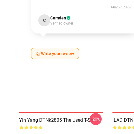
May 26, 2026
Camden
C
Verified owner
Write your review
-20%
Yin Yang DTNk2805 The Used T-Shirt
ILAD DTNK