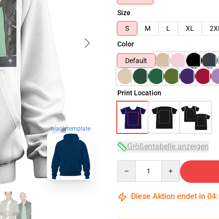
Size
S
M
L
XL
2X
Color
Default
Print Location
blank template
Größentabelle anzeigen
Quantity
Diese Aktion endet in
04