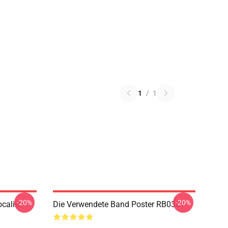
1
/
1
-20%
-20%
calist
Die Verwendete Band Poster RB0301