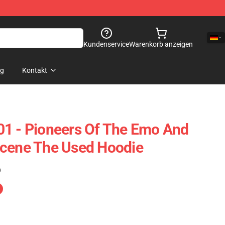
Kundenservice
Warenkorb anzeigen
og
Kontakt
01 - Pioneers Of The Emo And
Scene The Used Hoodie
)