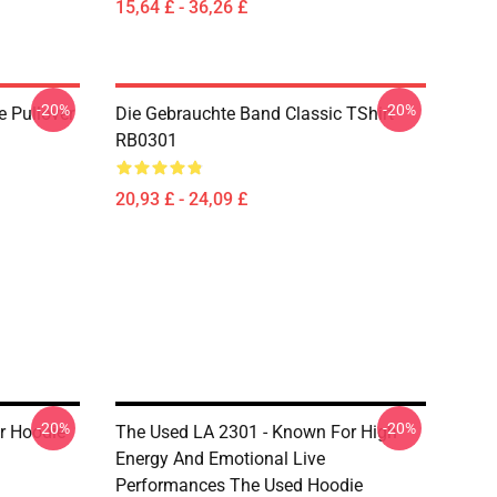
15,64 £ - 36,26 £
-20%
-20%
e Pullover
Die Gebrauchte Band Classic TShirt
RB0301
20,93 £ - 24,09 £
-20%
-20%
r Hoodie
The Used LA 2301 - Known For High
Energy And Emotional Live
Performances The Used Hoodie