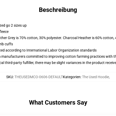
Beschreibung
zed go 2 sizes up
fleece
ather Grey is 70% cotton, 30% polyester. Charcoal Heather is 60% cotton,
ib cuffs
uated according to International Labor Organization standards
m manufacturers committed to improving cotton farming practices with the
al third-party fulfiller, there may be slight variances in the product receiv
SKU
:
THEUSEDMCO-0606-DEFAULT
Kategorien
:
The Used Hoodie
,
What Customers Say