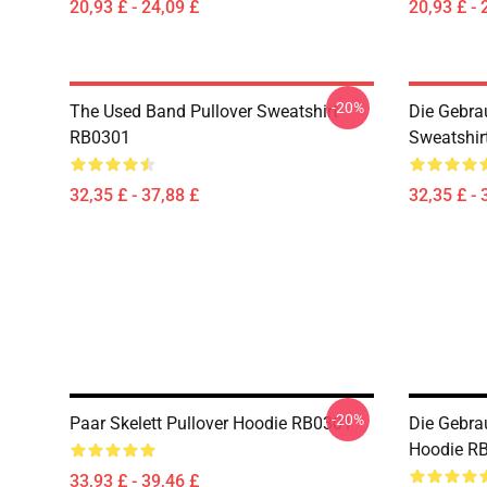
20,93 £ - 24,09 £
20,93 £ - 
-20%
The Used Band Pullover Sweatshirt
Die Gebra
RB0301
Sweatshir
32,35 £ - 37,88 £
32,35 £ - 
-20%
Paar Skelett Pullover Hoodie RB0301
Die Gebra
Hoodie R
33,93 £ - 39,46 £