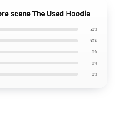
core scene The Used Hoodie
50%
50%
0%
0%
0%