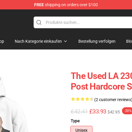
FREE
shipping on orders over $100
op
Nach Kategorie einkaufen
Bestellung verfolgen
Bl
The Used LA 23
Post Hardcore 
(2 customer reviews
£42.41
£33.93
-20%
$42.95
Type
Unisex