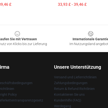
39,46 £
33,93 £ - 39,46 £
aufen Sie mit Vertrauen
Internationale Garanti
utz von Klicks bis zur Lieferung
Im Nutzungsland angebo
irma
Unsere Unterstützung
Versand und Lieferrichtlinien
Geschäftsbedingungen
Zahlungsbedingungen
ichtlinien
Return & Refund Richtlinien
ight Policy
Kontaktieren Sie uns
eferkettentransparenzgesetz
Kundenhilfe (FAQ)
Werdegang