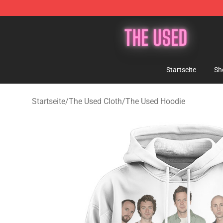
The Used Store - Official The Used Merchandise Shop
Startseite
Sh
Startseite
/
The Used Cloth
/
The Used Hoodie