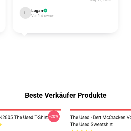
May 21, 2026
Logan
L
Verified owner
Beste Verkäufer Produkte
-20%
2805 The Used T-Shirt
The Used - Bert McCracken Vo
The Used Sweatshirt