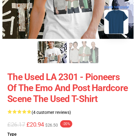
blank template
The Used LA 2301 - Pioneers
Of The Emo And Post Hardcore
Scene The Used T-Shirt
(4 customer reviews)
£26.17
£20.94
-20%
$26.50
Type