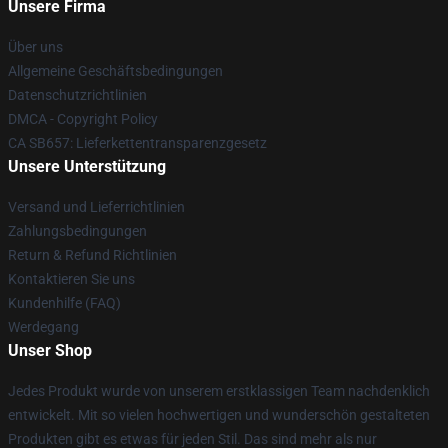
Unsere Firma
Über uns
Allgemeine Geschäftsbedingungen
Datenschutzrichtlinien
DMCA - Copyright Policy
CA SB657: Lieferkettentransparenzgesetz
Unsere Unterstützung
Versand und Lieferrichtlinien
Zahlungsbedingungen
Return & Refund Richtlinien
Kontaktieren Sie uns
Kundenhilfe (FAQ)
Werdegang
Unser Shop
Jedes Produkt wurde von unserem erstklassigen Team nachdenklich
entwickelt. Mit so vielen hochwertigen und wunderschön gestalteten
Produkten gibt es etwas für jeden Stil. Das sind mehr als nur