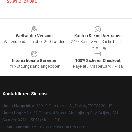
20,93 £ - 24,09 £
Footer
Weltweiter Versand
Kaufen Sie mit Vertrauen
Wir versenden in über 200 Länder
24/7 Schutz von Klicks bis zur
Lieferung
Internationale Garantie
100% Sicherer Checkout
Im Nutzungsland angeboten
PayPal / MasterCard / Visa
Kontaktieren Sie uns
Unser Hauptbüro
: 22919 Commerce St, Dallas, TX 75226, US
Unser Lager
: Nr. 22 Chaowai Street, Chengjiang City, Beijing, CN
Geruch
: 9AM – 5PM (Mon – Fri)
E-Mail senden
: Kontakt@theusedmerch.com