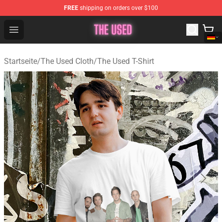
FREE
shipping on orders over $100
The Used Store - Official The Used Merchandise Shop
Open menu
Startseite
/
The Used Cloth
/
The Used T-Shirt