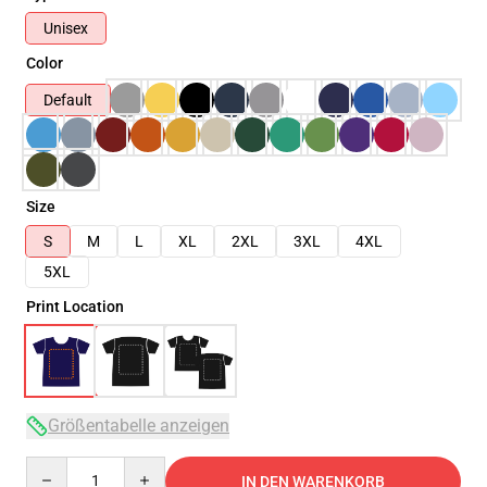
Unisex
Color
Default
Size
S
M
L
XL
2XL
3XL
4XL
5XL
Print Location
Größentabelle anzeigen
Quantity
IN DEN WARENKORB