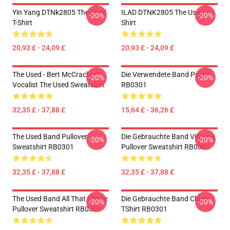
Yin Yang DTNk2805 The Used
ILAD DTNK2805 The Used T-
-20%
-20%
T-Shirt
Shirt
20,93 £ - 24,09 £
20,93 £ - 24,09 £
The Used - Bert McCracken
Die Verwendete Band Poster
-20%
-20%
Vocalist The Used Sweatshirt
RB0301
32,35 £ - 37,88 £
15,64 £ - 36,26 £
The Used Band Pullover
Die Gebrauchte Band Vintage
-20%
-20%
Sweatshirt RB0301
Pullover Sweatshirt RB0301
32,35 £ - 37,88 £
32,35 £ - 37,88 £
The Used Band All That I Have
Die Gebrauchte Band Classic
-20%
-20%
Pullover Sweatshirt RB0301
TShirt RB0301