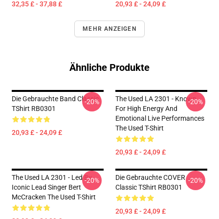
32,35 £ - 37,88 £
20,93 £ - 24,09 £
MEHR ANZEIGEN
Ähnliche Produkte
Die Gebrauchte Band Classic
The Used LA 2301 - Known
-20%
-20%
TShirt RB0301
For High Energy And
Emotional Live Performances
The Used T-Shirt
20,93 £ - 24,09 £
20,93 £ - 24,09 £
The Used LA 2301 - Led By
Die Gebrauchte COVER
-20%
-20%
Iconic Lead Singer Bert
Classic TShirt RB0301
McCracken The Used T-Shirt
20,93 £ - 24,09 £