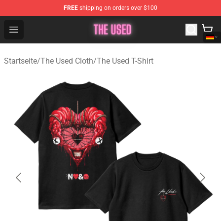
FREE
shipping on orders over $100
The Used Store - Official The Used Merchandise Shop
Open menu
Startseite
/
The Used Cloth
/
The Used T-Shirt