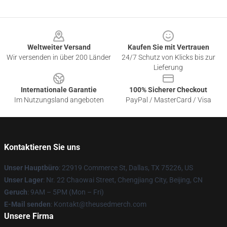
Footer
Weltweiter Versand
Kaufen Sie mit Vertrauen
Wir versenden in über 200 Länder
24/7 Schutz von Klicks bis zur
Lieferung
Internationale Garantie
100% Sicherer Checkout
Im Nutzungsland angeboten
PayPal / MasterCard / Visa
Kontaktieren Sie uns
Unser Hauptbüro
: 22919 Commerce St, Dallas, TX 75226, US
Unser Lager
: Nr. 22 Chaowai Street, Chengjiang City, Beijing, CN
Geruch
: 9AM – 5PM (Mon – Fri)
E-Mail senden
: Kontakt@theusedmerch.com
Unsere Firma