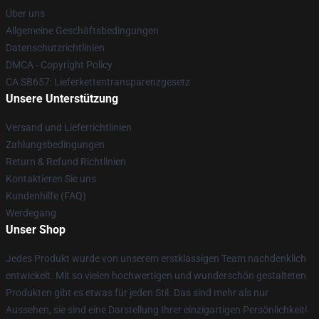
Über uns
Allgemeine Geschäftsbedingungen
Datenschutzrichtlinien
DMCA - Copyright Policy
CA SB657: Lieferkettentransparenzgesetz
Unsere Unterstützung
Versand und Lieferrichtlinien
Zahlungsbedingungen
Return & Refund Richtlinien
Kontaktieren Sie uns
Kundenhilfe (FAQ)
Werdegang
Unser Shop
Jedes Produkt wurde von unserem erstklassigen Team nachdenklich
entwickelt. Mit so vielen hochwertigen und wunderschön gestalteten
Produkten gibt es etwas für jeden Stil. Das sind mehr als nur
Aussehen, sie sind eine Darstellung Ihrer einzigartigen Persönlichkeit!