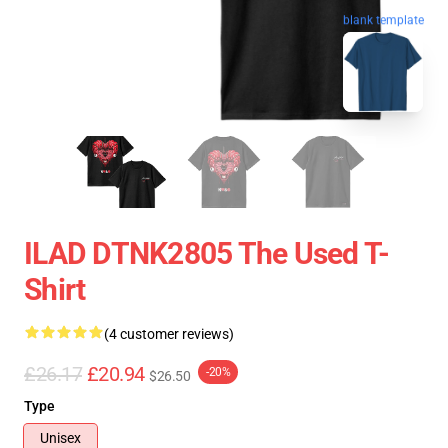
blank template
ILAD DTNK2805 The Used T-
Shirt
(4 customer reviews)
£26.17
£20.94
-20%
$26.50
Type
Unisex