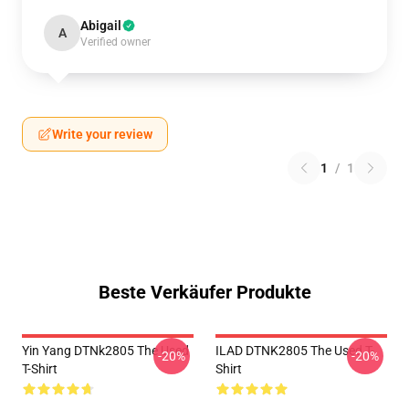
Abigail
A
Verified owner
Write your review
1
/
1
Beste Verkäufer Produkte
Yin Yang DTNk2805 The Used
ILAD DTNK2805 The Used T-
-20%
-20%
T-Shirt
Shirt