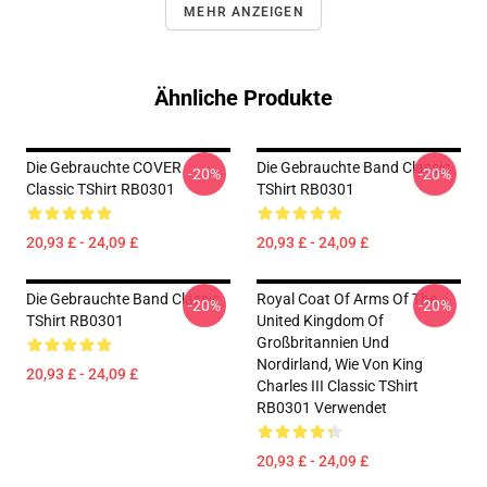
MEHR ANZEIGEN
Ähnliche Produkte
Die Gebrauchte COVER
Die Gebrauchte Band Classic
-20%
-20%
Classic TShirt RB0301
TShirt RB0301
20,93 £ - 24,09 £
20,93 £ - 24,09 £
Die Gebrauchte Band Classic
Royal Coat Of Arms Of The
-20%
-20%
TShirt RB0301
United Kingdom Of
Großbritannien Und
Nordirland, Wie Von King
20,93 £ - 24,09 £
Charles III Classic TShirt
RB0301 Verwendet
20,93 £ - 24,09 £