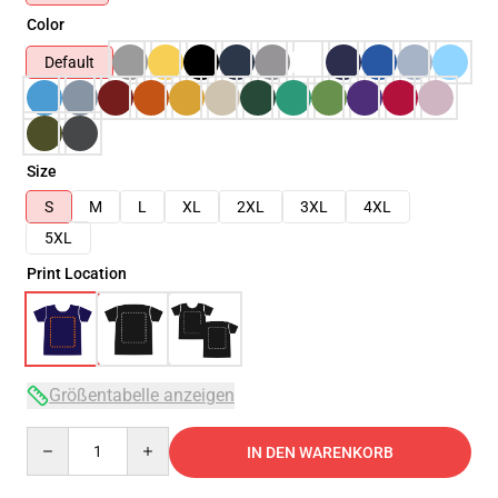
Color
Default
Size
S
M
L
XL
2XL
3XL
4XL
5XL
Print Location
Größentabelle anzeigen
Quantity
IN DEN WARENKORB