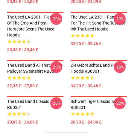
20,93 £ - 24,09 £
20,93 £ - 24,09 £
The Used LA 2301 - Pioneers
The Used LA 2301 - Famous
-20%
-20%
Of The Emo And Post
For The Hit Song The Taste Of
Hardcore Scene The Used
Ink The Used Hoodie
Hoodie
33,93 £ - 39,46 £
33,93 £ - 39,46 £
The Used Band All That I Have
Die Gebrauchte Band Pullover
-20%
-20%
Pullover Sweatshirt RB0301
Hoodie RB0301
32,35 £ - 37,88 £
33,93 £ - 39,46 £
The Used Band Classic TShirt
Schwert Tiger Classic Tshirt
-20%
-20%
RB0301
RB0301
20,93 £ - 24,09 £
20,93 £ - 24,09 £