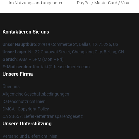
Im Nutzungsland angeboten
PayPal / MasterCard / Visa
Kontaktieren Sie uns
Unser Hauptbüro
: 22919 Commerce St, Dallas, TX 75226, US
Unser Lager
: Nr. 22 Chaowai Street, Chengjiang City, Beijing, CN
Geruch
: 9AM – 5PM (Mon – Fri)
E-Mail senden
: Kontakt@theusedmerch.com
Unsere Firma
Über uns
Allgemeine Geschäftsbedingungen
Datenschutzrichtlinien
DMCA - Copyright Policy
CA SB657: Lieferkettentransparenzgesetz
Unsere Unterstützung
Versand und Lieferrichtlinien