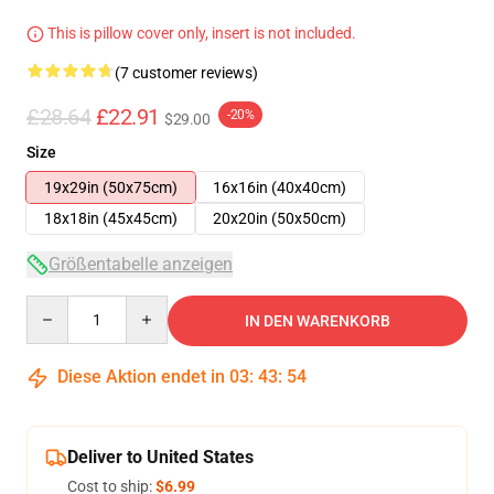
This is pillow cover only, insert is not included.
(7 customer reviews)
£28.64
£22.91
-20%
$29.00
Size
19x29in (50x75cm)
16x16in (40x40cm)
18x18in (45x45cm)
20x20in (50x50cm)
Größentabelle anzeigen
Quantity
IN DEN WARENKORB
Diese Aktion endet in
03
:
43
:
53
Deliver to United States
Cost to ship:
$6.99