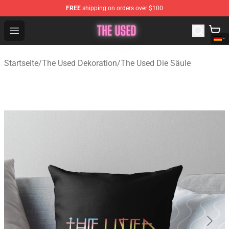
FREE
shipping on orders over $100
The Used Store - Official The Used Merchandise Shop
Open menu
Startseite
/
The Used Dekoration
/
The Used Die Säule