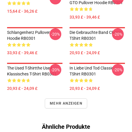
GTO Pullover Hoodie RB0301
15,64 £ - 36,26 £
33,93 £ - 39,46 £
Schlangenherz Pullover
Die Gebrauchte Band Classic
-20%
-20%
Hoodie RB0301
TShirt RB0301
33,93 £ - 39,46 £
20,93 £ - 24,09 £
The Used T-Shirtthe Used
In Liebe Und Tod Classic
-20%
-20%
Klassisches T-Shirt RB0301
TShirt RB0301
20,93 £ - 24,09 £
20,93 £ - 24,09 £
MEHR ANZEIGEN
Ähnliche Produkte