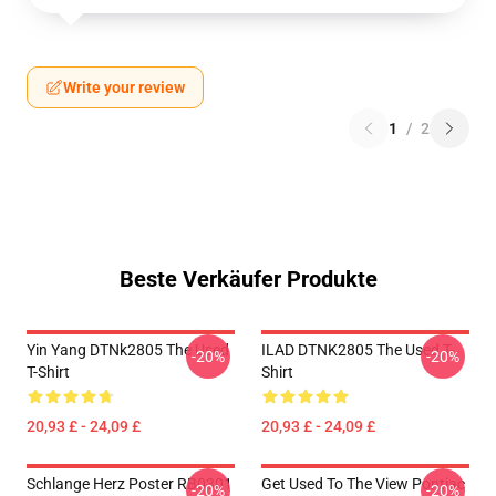
Write your review
1
/
2
Beste Verkäufer Produkte
Yin Yang DTNk2805 The Used
ILAD DTNK2805 The Used T-
-20%
-20%
T-Shirt
Shirt
20,93 £ - 24,09 £
20,93 £ - 24,09 £
Schlange Herz Poster RB0301
Get Used To The View Pontiac
-20%
-20%