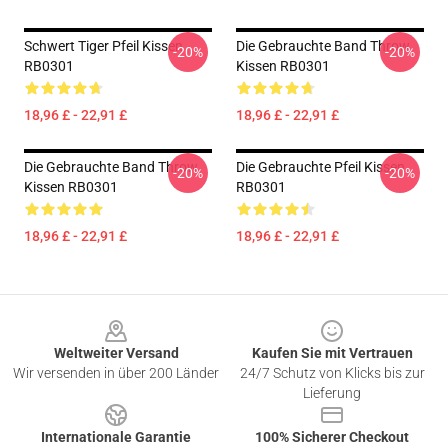
Schwert Tiger Pfeil Kissen
Die Gebrauchte Band Throw
-20%
-20%
RB0301
Kissen RB0301
18,96 £ - 22,91 £
18,96 £ - 22,91 £
Die Gebrauchte Band Throw
Die Gebrauchte Pfeil Kissen
-20%
-20%
Kissen RB0301
RB0301
18,96 £ - 22,91 £
18,96 £ - 22,91 £
Footer
Weltweiter Versand
Kaufen Sie mit Vertrauen
Wir versenden in über 200 Länder
24/7 Schutz von Klicks bis zur
Lieferung
Internationale Garantie
100% Sicherer Checkout