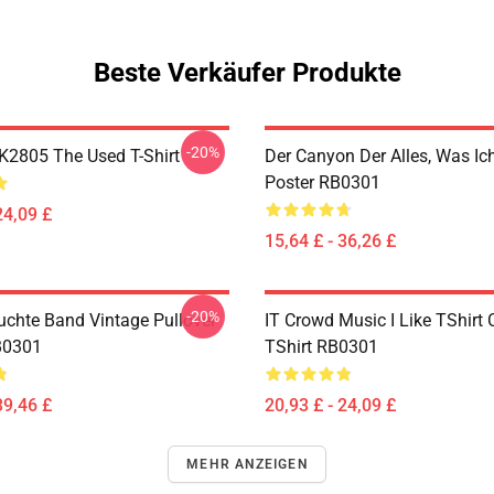
Beste Verkäufer Produkte
-20%
2805 The Used T-Shirt
Der Canyon Der Alles, Was Ic
Poster RB0301
24,09 £
15,64 £ - 36,26 £
-20%
uchte Band Vintage Pullover
IT Crowd Music I Like TShirt 
B0301
TShirt RB0301
39,46 £
20,93 £ - 24,09 £
MEHR ANZEIGEN