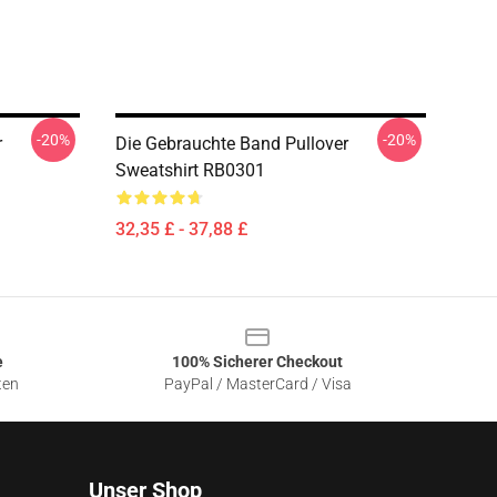
-20%
-20%
r
Die Gebrauchte Band Pullover
Sweatshirt RB0301
32,35 £ - 37,88 £
e
100% Sicherer Checkout
ten
PayPal / MasterCard / Visa
Unser Shop