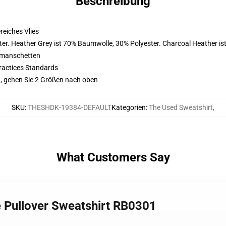
Beschreibung
eiches Vlies
er. Heather Grey ist 70% Baumwolle, 30% Polyester. Charcoal Heather i
nmanschetten
ractices Standards
, gehen Sie 2 Größen nach oben
SKU
:
THESHDK-19384-DEFAULT
Kategorien
:
The Used Sweatshirt
,
What Customers Say
e Pullover Sweatshirt RB0301