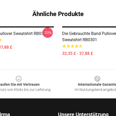
Ähnliche Produkte
-20%
Pullover Sweatshirt RB0301
Die Gebrauchte Band Pullove
Sweatshirt RB0301
37,88 £
32,35 £ - 37,88 £
aufen Sie mit Vertrauen
Internationale Garanti
utz von Klicks bis zur Lieferung
Im Nutzungsland angebo
irma
Unsere Unterstützung