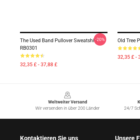
-20%
The Used Band Pullover Sweatshirt
Old Tree 
RB0301
32,35 £ - 
32,35 £ - 37,88 £
Footer
Weltweiter Versand
K
Wir versenden in über 200 Länder
24/7 Sch
Kontaktieren Sie uns
Unsere F