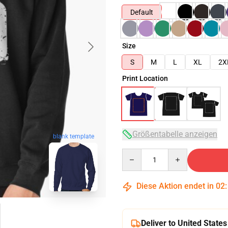
Default
Size
S
M
L
XL
2X
Print Location
Größentabelle anzeigen
blank template
Quantity
Diese Aktion endet in
02
Deliver to United States