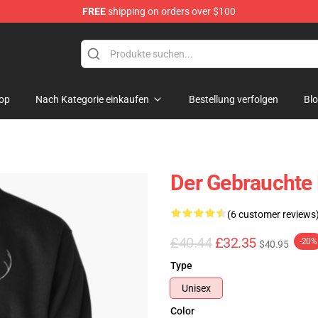
FREE
shipping on orders over $100
op
Nach Kategorie einkaufen
Bestellung verfolgen
Bl
Der Gebrauchte 
(6 customer reviews
£40.44
£32.35
-20%
$40.95
Type
Unisex
Color