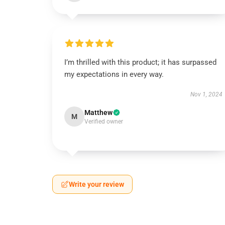
I’m thrilled with this product; it has surpassed
my expectations in every way.
Nov 1, 2024
Matthew
M
Verified owner
Write your review