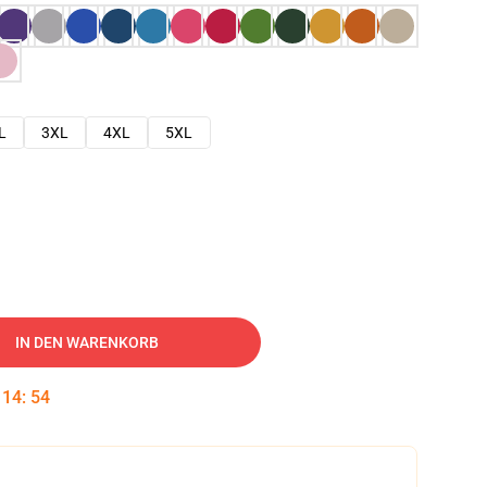
L
3XL
4XL
5XL
IN DEN WARENKORB
:
14
:
53