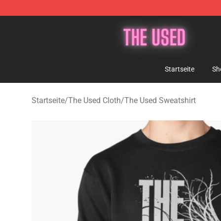
The Used Store - Official The Used Merchandise Shop
Startseite
Sh
Startseite
/
The Used Cloth
/
The Used Sweatshirt