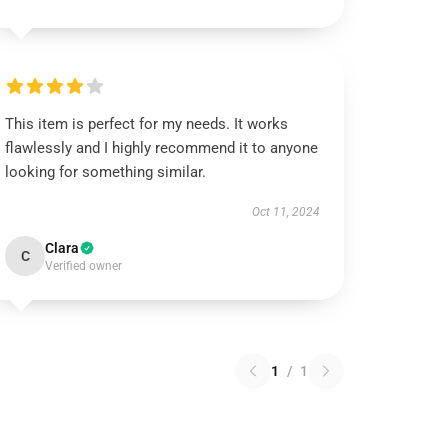
This item is perfect for my needs. It works
flawlessly and I highly recommend it to anyone
looking for something similar.
Oct 11, 2024
Clara
C
Verified owner
1
/
1