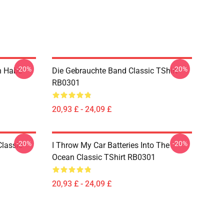
-20%
-20%
h Habe
Die Gebrauchte Band Classic TShirt
RB0301
20,93 £ - 24,09 £
-20%
-20%
Classic
I Throw My Car Batteries Into The
Ocean Classic TShirt RB0301
20,93 £ - 24,09 £