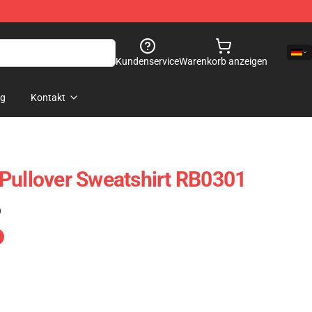
Kundenservice
Warenkorb anzeigen
og
Kontakt
Pullover Sweatshirt RB0301
)