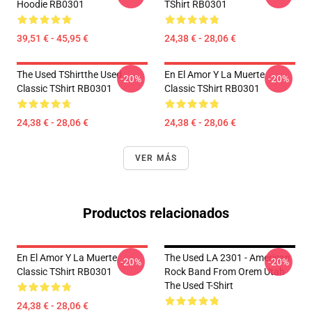
Hoodie RB0301
TShirt RB0301
39,51 € - 45,95 €
24,38 € - 28,06 €
The Used TShirtthe Used
En El Amor Y La Muerte
-20%
-20%
Classic TShirt RB0301
Classic TShirt RB0301
24,38 € - 28,06 €
24,38 € - 28,06 €
VER MÁS
Productos relacionados
En El Amor Y La Muerte
The Used LA 2301 - American
-20%
-20%
Classic TShirt RB0301
Rock Band From Orem Utah
The Used T-Shirt
24,38 € - 28,06 €