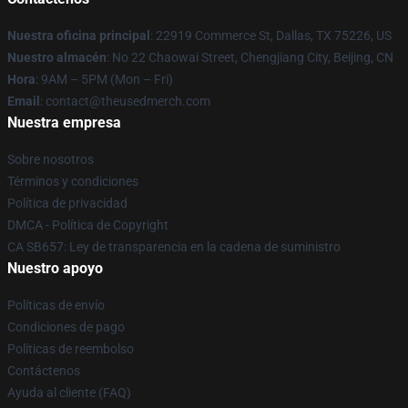
Nuestra oficina principal
: 22919 Commerce St, Dallas, TX 75226, US
Nuestro almacén
: No 22 Chaowai Street, Chengjiang City, Beijing, CN
Hora
: 9AM – 5PM (Mon – Fri)
Email
: contact@theusedmerch.com
Nuestra empresa
Sobre nosotros
Términos y condiciones
Política de privacidad
DMCA - Política de Copyright
CA SB657: Ley de transparencia en la cadena de suministro
Nuestro apoyo
Políticas de envío
Condiciones de pago
Políticas de reembolso
Contáctenos
Ayuda al cliente (FAQ)