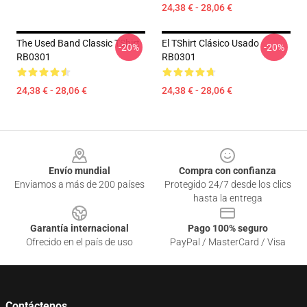
24,38 € - 28,06 €
The Used Band Classic TShirt
El TShirt Clásico Usado
-20%
-20%
RB0301
RB0301
24,38 € - 28,06 €
24,38 € - 28,06 €
Footer
Envío mundial
Compra con confianza
Enviamos a más de 200 países
Protegido 24/7 desde los clics
hasta la entrega
Garantía internacional
Pago 100% seguro
Ofrecido en el país de uso
PayPal / MasterCard / Visa
Contáctenos