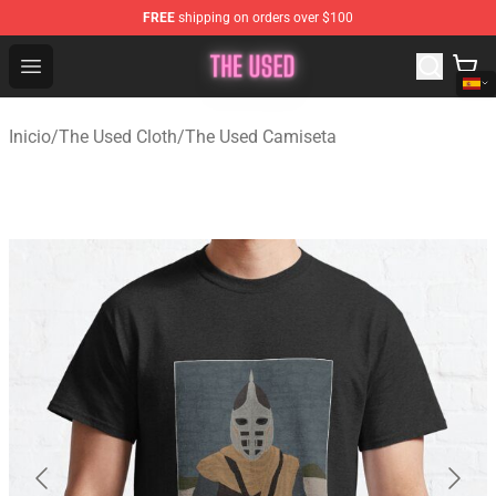
FREE
shipping on orders over $100
The Used Store - Official The Used Merchandise Shop
Open menu
Inicio
/
The Used Cloth
/
The Used Camiseta