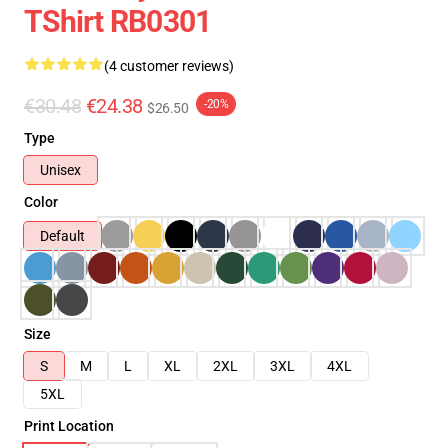
TShirt RB0301
(4 customer reviews)
€30.48
€24.38
-20%
$26.50
Type
Unisex
Color
Default
Size
S
M
L
XL
2XL
3XL
4XL
5XL
Print Location