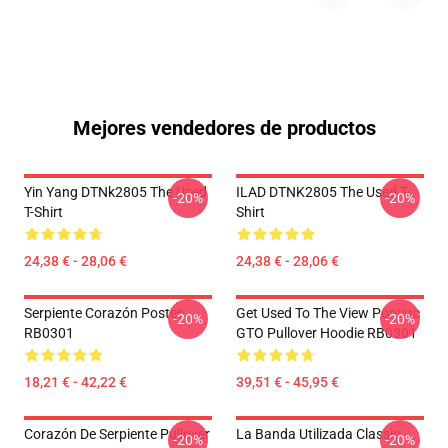
Mejores vendedores de productos
Yin Yang DTNk2805 The Used
ILAD DTNK2805 The Used T-
-20%
-20%
T-Shirt
Shirt
24,38 € - 28,06 €
24,38 € - 28,06 €
Serpiente Corazón Poster
Get Used To The View Pontiac
-20%
-20%
RB0301
GTO Pullover Hoodie RB0301
18,21 € - 42,22 €
39,51 € - 45,95 €
Corazón De Serpiente Pullover
La Banda Utilizada Classic
-20%
-20%