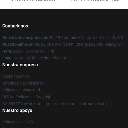
Contáctenos
Nuestra oficina principal
: 22919 Commerce St, Dallas, TX 75226, US
Nuestro almacén
: No 22 Chaowai Street, Chengjiang City, Beijing, CN
Hora
: 9AM – 5PM (Mon – Fri)
Email
: contact@theusedmerch.com
Nuestra empresa
Sobre nosotros
Términos y condiciones
Política de privacidad
DMCA - Política de Copyright
CA SB657: Ley de transparencia en la cadena de suministro
Nuestro apoyo
Políticas de envío