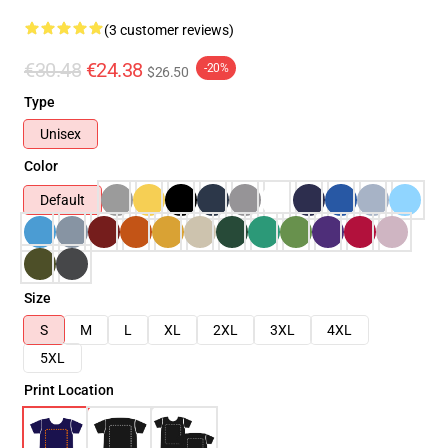
(3 customer reviews)
€30.48
€24.38
-20%
$26.50
Type
Unisex
Color
Default
Size
S
M
L
XL
2XL
3XL
4XL
5XL
Print Location