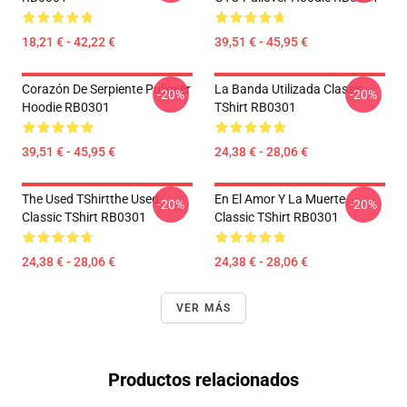
18,21 € - 42,22 €
39,51 € - 45,95 €
Corazón De Serpiente Pullover
La Banda Utilizada Classic
-20%
-20%
Hoodie RB0301
TShirt RB0301
39,51 € - 45,95 €
24,38 € - 28,06 €
The Used TShirtthe Used
En El Amor Y La Muerte
-20%
-20%
Classic TShirt RB0301
Classic TShirt RB0301
24,38 € - 28,06 €
24,38 € - 28,06 €
VER MÁS
Productos relacionados