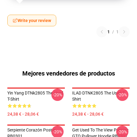
Write your review
1
/
1
Mejores vendedores de productos
Yin Yang DTNk2805 The Used
ILAD DTNK2805 The Used T-
-20%
-20%
T-Shirt
Shirt
24,38 € - 28,06 €
24,38 € - 28,06 €
Serpiente Corazón Poster
Get Used To The View Pontiac
-20%
-20%
RB0301
GTO Pullover Hoodie RB0301