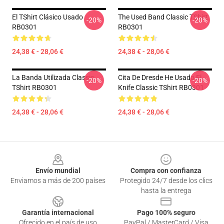
El TShirt Clásico Usado
The Used Band Classic TShirt
-20%
-20%
RB0301
RB0301
24,38 € - 28,06 €
24,38 € - 28,06 €
La Banda Utilizada Classic
Cita De Dresde He Usado El
-20%
-20%
TShirt RB0301
Knife Classic TShirt RB0301
24,38 € - 28,06 €
24,38 € - 28,06 €
Footer
Envío mundial
Compra con confianza
Enviamos a más de 200 países
Protegido 24/7 desde los clics
hasta la entrega
Garantía internacional
Pago 100% seguro
Ofrecido en el país de uso
PayPal / MasterCard / Visa