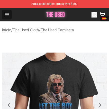
FREE
shipping on orders over $100
The Used Store - Official The Used Merchandise Shop
Open menu
Inicio
/
The Used Cloth
/
The Used Camiseta