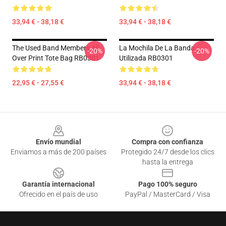
33,94 € - 38,18 €
33,94 € - 38,18 €
The Used Band Members All
La Mochila De La Banda
-20%
-20%
Over Print Tote Bag RB0301
Utilizada RB0301
22,95 € - 27,55 €
33,94 € - 38,18 €
Footer
Envío mundial
Compra con confianza
Enviamos a más de 200 países
Protegido 24/7 desde los clics
hasta la entrega
Garantía internacional
Pago 100% seguro
Ofrecido en el país de uso
PayPal / MasterCard / Visa