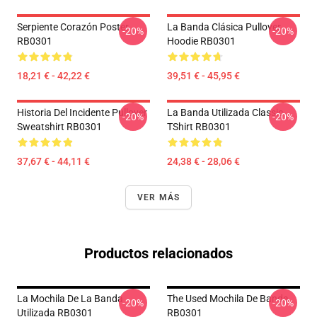
Serpiente Corazón Poster
La Banda Clásica Pullover
-20%
-20%
RB0301
Hoodie RB0301
18,21 € - 42,22 €
39,51 € - 45,95 €
Historia Del Incidente Pullover
La Banda Utilizada Classic
-20%
-20%
Sweatshirt RB0301
TShirt RB0301
37,67 € - 44,11 €
24,38 € - 28,06 €
VER MÁS
Productos relacionados
La Mochila De La Banda
The Used Mochila De Banda
-20%
-20%
Utilizada RB0301
RB0301