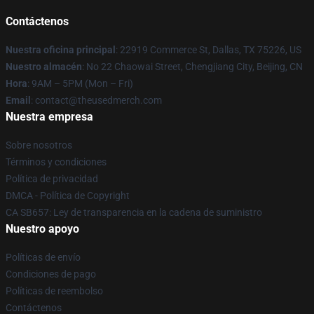
Contáctenos
Nuestra oficina principal
: 22919 Commerce St, Dallas, TX 75226, US
Nuestro almacén
: No 22 Chaowai Street, Chengjiang City, Beijing, CN
Hora
: 9AM – 5PM (Mon – Fri)
Email
: contact@theusedmerch.com
Nuestra empresa
Sobre nosotros
Términos y condiciones
Política de privacidad
DMCA - Política de Copyright
CA SB657: Ley de transparencia en la cadena de suministro
Nuestro apoyo
Políticas de envío
Condiciones de pago
Políticas de reembolso
Contáctenos