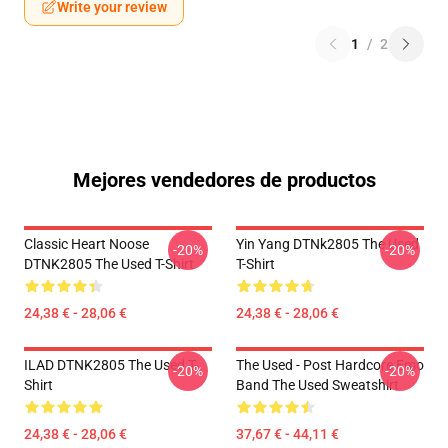
Write your review
1
/
2
Mejores vendedores de productos
Classic Heart Noose
Yin Yang DTNk2805 The Used
-20%
-20%
DTNK2805 The Used T-Shirt
T-Shirt
24,38 € - 28,06 €
24,38 € - 28,06 €
ILAD DTNK2805 The Used T-
The Used - Post Hardcore Emo
-20%
-20%
Shirt
Band The Used Sweatshirt
24,38 € - 28,06 €
37,67 € - 44,11 €