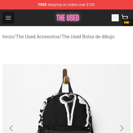
FREE
shipping on orders over $100
The Used Store - Official The Used Merchandise Shop
Open menu
Inicio
/
The Used Accesorios
/
The Used Bolsa de dibujo