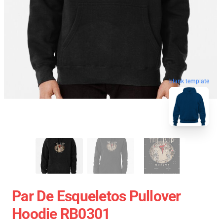
blank template
Par De Esqueletos Pullover
Hoodie RB0301