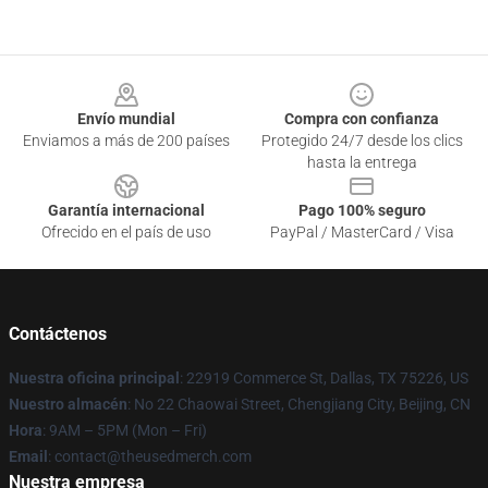
Footer
Envío mundial
Compra con confianza
Enviamos a más de 200 países
Protegido 24/7 desde los clics
hasta la entrega
Garantía internacional
Pago 100% seguro
Ofrecido en el país de uso
PayPal / MasterCard / Visa
Contáctenos
Nuestra oficina principal
: 22919 Commerce St, Dallas, TX 75226, US
Nuestro almacén
: No 22 Chaowai Street, Chengjiang City, Beijing, CN
Hora
: 9AM – 5PM (Mon – Fri)
Email
: contact@theusedmerch.com
Nuestra empresa