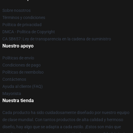
Sobre nosotros
Términos y condiciones
Política de privacidad
DMCA - Política de Copyright
CA SB657: Ley de transparencia en la cadena de suministro
Nuestro apoyo
Políticas de envío
Condiciones de pago
Políticas de reembolso
Contáctenos
Ayuda al cliente (FAQ)
Mayorista
Nuestra tienda
Cada producto ha sido cuidadosamente diseñado por nuestro equipo
de clase mundial. Con tantos productos de alta calidad y hermoso
diseño, hay algo que se adapta a cada estilo. ¡Estos son más que