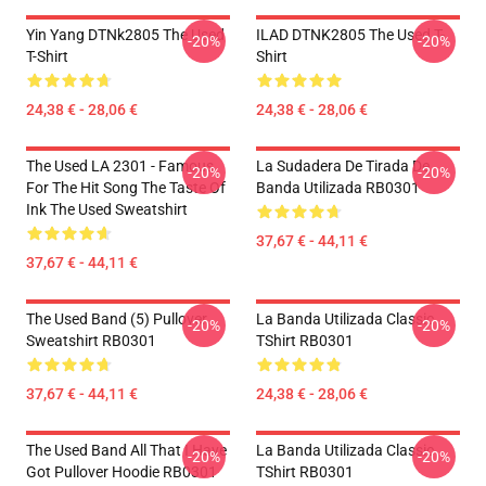
Yin Yang DTNk2805 The Used
ILAD DTNK2805 The Used T-
-20%
-20%
T-Shirt
Shirt
24,38 € - 28,06 €
24,38 € - 28,06 €
The Used LA 2301 - Famous
La Sudadera De Tirada De
-20%
-20%
For The Hit Song The Taste Of
Banda Utilizada RB0301
Ink The Used Sweatshirt
37,67 € - 44,11 €
37,67 € - 44,11 €
The Used Band (5) Pullover
La Banda Utilizada Classic
-20%
-20%
Sweatshirt RB0301
TShirt RB0301
37,67 € - 44,11 €
24,38 € - 28,06 €
The Used Band All That I Have
La Banda Utilizada Classic
-20%
-20%
Got Pullover Hoodie RB0301
TShirt RB0301