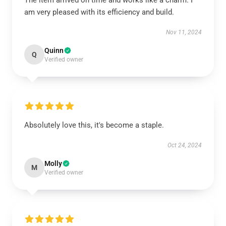
The item arrived on time and works like a charm. I
am very pleased with its efficiency and build.
Nov 11, 2024
Quinn
Q
Verified owner
Absolutely love this, it's become a staple.
Oct 24, 2024
Molly
M
Verified owner