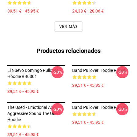
39,51 € - 45,95 €
24,38 € - 28,06 €
VER MÁS
Productos relacionados
El Nuevo Domingo Pullover
Band Pullover Hoodie RB0301
-20%
-20%
Hoodie RB0301
39,51 € - 45,95 €
39,51 € - 45,95 €
The Used - Emotional And
Band Pullover Hoodie RB0301
-20%
-20%
Aggressive Sound The Used
Hoodie
39,51 € - 45,95 €
39,51 € - 45,95 €