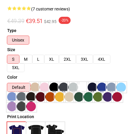
(7 customer reviews)
€49.39
€39.51
-20%
$42.95
Type
Unisex
Size
S
M
L
XL
2XL
3XL
4XL
5XL
Color
Default
Print Location