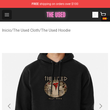
FREE
shipping on orders over $100
The Used Store - Official The Used Merchandise Shop
Open menu
Inicio
/
The Used Cloth
/
The Used Hoodie