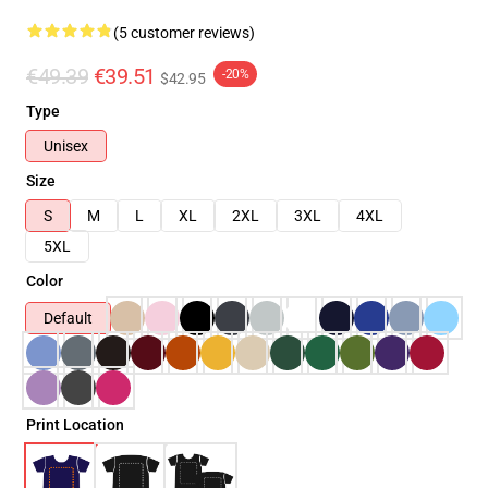
(5 customer reviews)
€49.39
€39.51
-20%
$42.95
Type
Unisex
Size
S
M
L
XL
2XL
3XL
4XL
5XL
Color
Default
Print Location