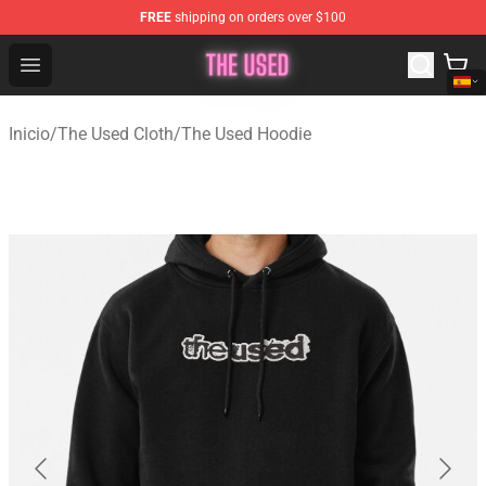
FREE
shipping on orders over $100
The Used Store - Official The Used Merchandise Shop
Open menu
Inicio
/
The Used Cloth
/
The Used Hoodie