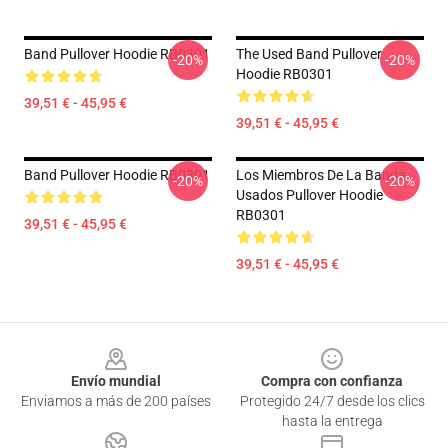
Band Pullover Hoodie RB0301
The Used Band Pullover
-20%
-20%
Hoodie RB0301
39,51 € - 45,95 €
39,51 € - 45,95 €
Band Pullover Hoodie RB0301
Los Miembros De La Banda
-20%
-20%
Usados Pullover Hoodie
RB0301
39,51 € - 45,95 €
39,51 € - 45,95 €
Footer
Envío mundial
Compra con confianza
Enviamos a más de 200 países
Protegido 24/7 desde los clics
hasta la entrega