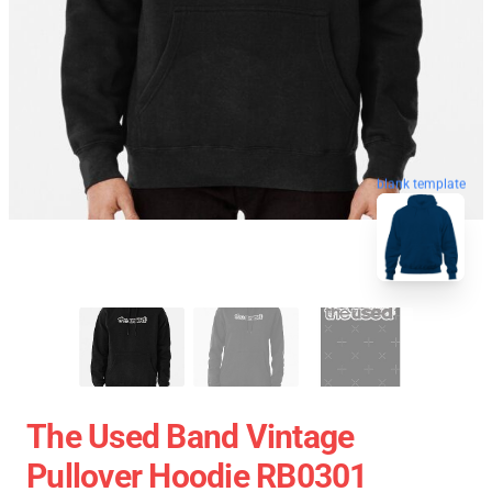
blank template
The Used Band Vintage
Pullover Hoodie RB0301