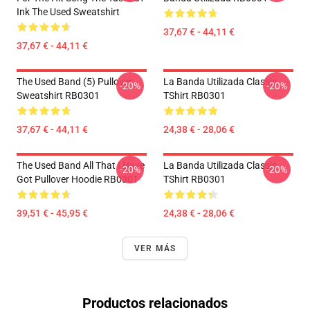
Ink The Used Sweatshirt
37,67 € - 44,11 €
37,67 € - 44,11 €
The Used Band (5) Pullover
La Banda Utilizada Classic
-20%
-20%
Sweatshirt RB0301
TShirt RB0301
37,67 € - 44,11 €
24,38 € - 28,06 €
The Used Band All That I Have
La Banda Utilizada Classic
-20%
-20%
Got Pullover Hoodie RB0301
TShirt RB0301
39,51 € - 45,95 €
24,38 € - 28,06 €
VER MÁS
Productos relacionados