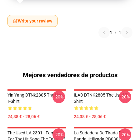
Write your review
1
/
1
Mejores vendedores de productos
Yin Yang DTNk2805 The Used
ILAD DTNK2805 The Used T-
-20%
-20%
T-Shirt
Shirt
24,38 € - 28,06 €
24,38 € - 28,06 €
The Used LA 2301 - Famous
La Sudadera De Tirada De
-20%
-20%
For The Hit Song The Taste Of
Banda Utilizada RB0301