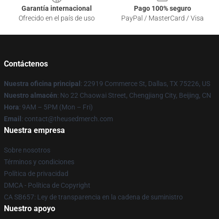
Garantía internacional
Pago 100% seguro
Ofrecido en el país de uso
PayPal / MasterCard / Visa
Contáctenos
Nuestra oficina principal
: 22919 Commerce St, Dallas, TX 75226, US
Nuestro almacén
: No 22 Chaowai Street, Chengjiang City, Beijing, CN
Hora
: 9AM – 5PM (Mon – Fri)
Email
: contact@theusedmerch.com
Nuestra empresa
Sobre nosotros
Términos y condiciones
Política de privacidad
DMCA - Política de Copyright
CA SB657: Ley de transparencia en la cadena de suministro
Nuestro apoyo