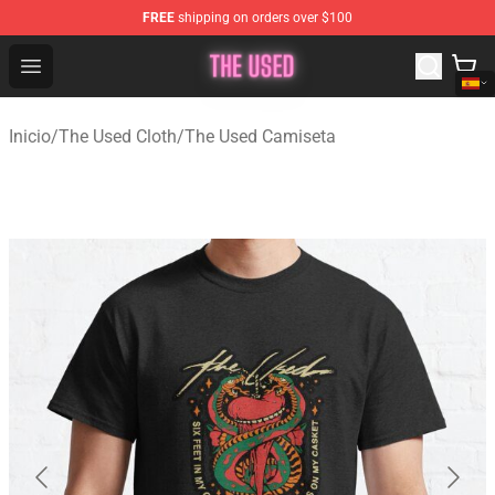
FREE
shipping on orders over $100
The Used Store - Official The Used Merchandise Shop
Open menu
Inicio
/
The Used Cloth
/
The Used Camiseta