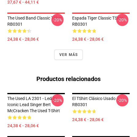
37,67 € - 44,11 €
The Used Band Classic TShirt
Espada Tiger Classic TShirt
-20%
-20%
RB0301
RB0301
24,38 € - 28,06 €
24,38 € - 28,06 €
VER MÁS
Productos relacionados
The Used LA 2301 - Led By
El TShirt Clásico Usado
-20%
-20%
Iconic Lead Singer Bert
RB0301
McCracken The Used T-Shirt
24,38 € - 28,06 €
24,38 € - 28,06 €