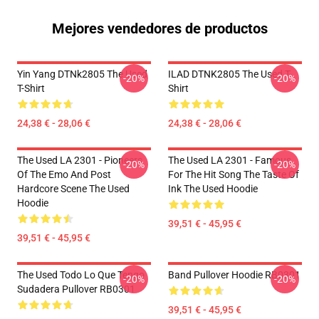
Mejores vendedores de productos
Yin Yang DTNk2805 The Used
ILAD DTNK2805 The Used T-
-20%
-20%
T-Shirt
Shirt
24,38 € - 28,06 €
24,38 € - 28,06 €
The Used LA 2301 - Pioneers
The Used LA 2301 - Famous
-20%
-20%
Of The Emo And Post
For The Hit Song The Taste Of
Hardcore Scene The Used
Ink The Used Hoodie
Hoodie
39,51 € - 45,95 €
39,51 € - 45,95 €
The Used Todo Lo Que Tengo
Band Pullover Hoodie RB0301
-20%
-20%
Sudadera Pullover RB0301
39,51 € - 45,95 €