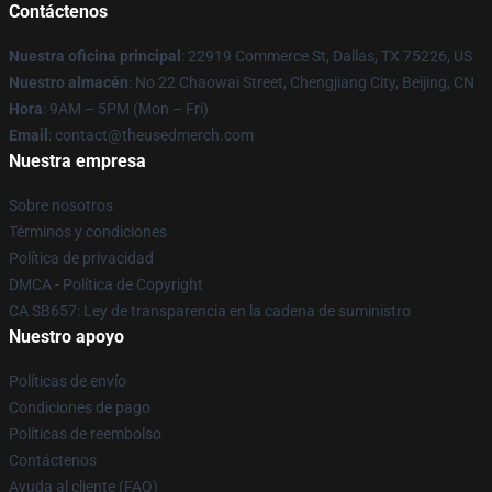
Contáctenos
Nuestra oficina principal
: 22919 Commerce St, Dallas, TX 75226, US
Nuestro almacén
: No 22 Chaowai Street, Chengjiang City, Beijing, CN
Hora
: 9AM – 5PM (Mon – Fri)
Email
: contact@theusedmerch.com
Nuestra empresa
Sobre nosotros
Términos y condiciones
Política de privacidad
DMCA - Política de Copyright
CA SB657: Ley de transparencia en la cadena de suministro
Nuestro apoyo
Políticas de envío
Condiciones de pago
Políticas de reembolso
Contáctenos
Ayuda al cliente (FAQ)