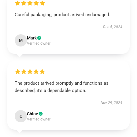
Careful packaging, product arrived undamaged.
Dec 5, 2024
Mark
M
Verified owner
The product arrived promptly and functions as
described; it’s a dependable option.
Nov 29, 2024
Chloe
C
Verified owner