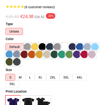
(6 customer reviews)
€30.48
€24.38
-20%
$26.50
Type
Unisex
Color
Default
Size
S
M
L
XL
2XL
3XL
4XL
5XL
Print Location