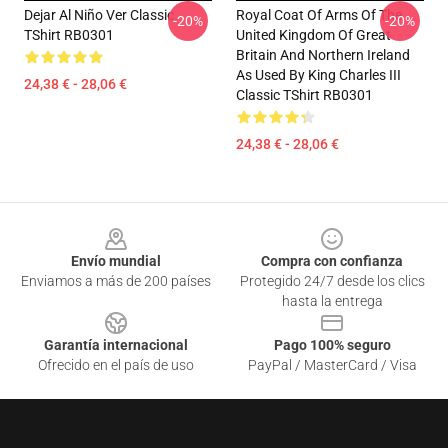
Dejar Al Niño Ver Classic
Royal Coat Of Arms Of The
-20%
-20%
TShirt RB0301
United Kingdom Of Great
Britain And Northern Ireland
As Used By King Charles III
24,38 € - 28,06 €
Classic TShirt RB0301
24,38 € - 28,06 €
Footer
Envío mundial
Compra con confianza
Enviamos a más de 200 países
Protegido 24/7 desde los clics
hasta la entrega
Garantía internacional
Pago 100% seguro
Ofrecido en el país de uso
PayPal / MasterCard / Visa