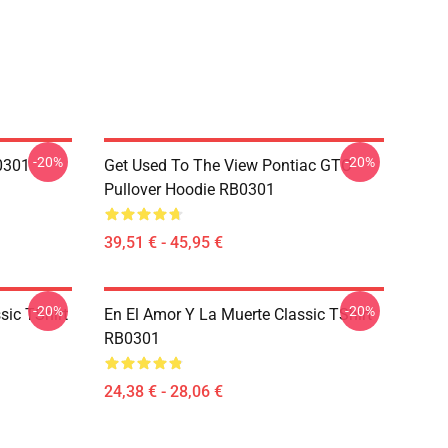
-20%
-20%
0301
Get Used To The View Pontiac GTO
Pullover Hoodie RB0301
39,51 € - 45,95 €
-20%
-20%
sic TShirt
En El Amor Y La Muerte Classic TShirt
RB0301
24,38 € - 28,06 €