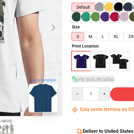
Default
Size
S
M
L
XL
2X
Print Location
Ver guía de tallas
blank template
Quantity
Esta venta termina en
02
Deliver to United States