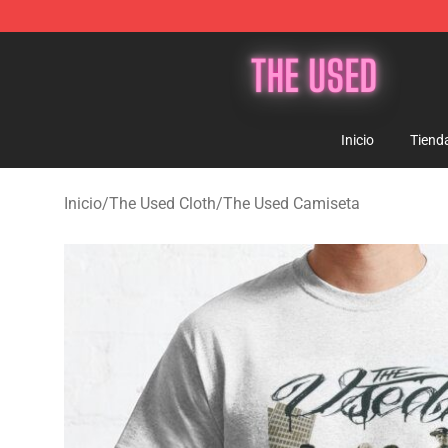
The Used Store - Official The Used Merchandise Shop
Inicio
Tiend
Inicio
/
The Used Cloth
/
The Used Camiseta