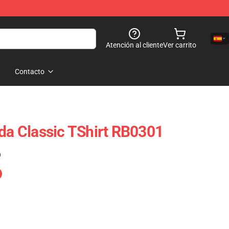
Atención al cliente
Ver carrito
Contacto
ada Classic TShirt RB0301
)