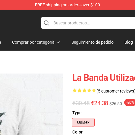
FREE
shipping on orders over $100
a
Comprar por categoría
Seguimiento de pedido
Blog
La Banda Utiliz
(5 customer reviews
€30.48
€24.38
-20%
$26.50
Type
Unisex
Color