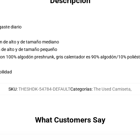
Descripción
gaste diario
m de alto y de tamaño mediano
 de alto y de tamaño pequeño
 son 100% algodón preshrunk, gris calentador es 90% algodón/10% poliés
ilidad
SKU
:
THESHDK-54784-DEFAULT
Categorías
:
The Used Camiseta
,
What Customers Say