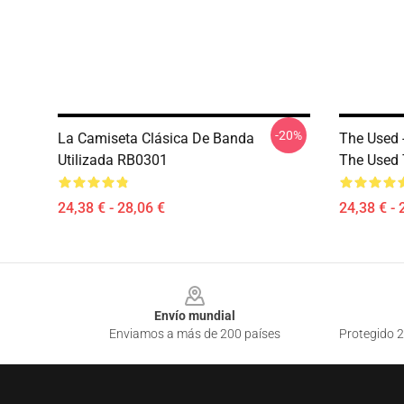
-20%
La Camiseta Clásica De Banda
The Used 
Utilizada RB0301
The Used T
24,38 € - 28,06 €
24,38 € - 
Footer
Envío mundial
Enviamos a más de 200 países
Protegido 2