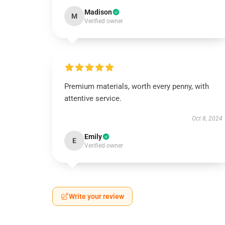
Madison
M
Verified owner
Premium materials, worth every penny, with
attentive service.
Oct 8, 2024
Emily
E
Verified owner
Write your review