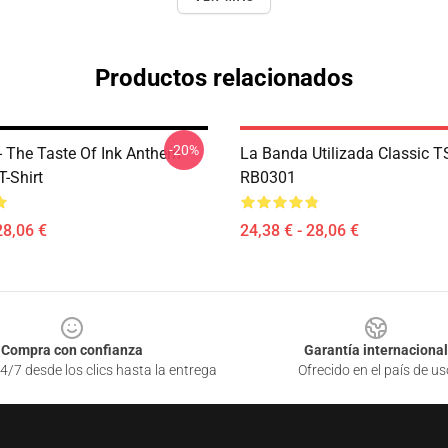
Productos relacionados
-20%
- The Taste Of Ink Anthem
La Banda Utilizada Classic TS
-Shirt
RB0301
28,06 €
24,38 € - 28,06 €
Compra con confianza
Garantía internacional
4/7 desde los clics hasta la entrega
Ofrecido en el país de us