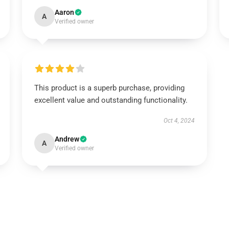
Aaron
A
Verified owner
This product is a superb purchase, providing
excellent value and outstanding functionality.
Oct 4, 2024
Andrew
A
Verified owner