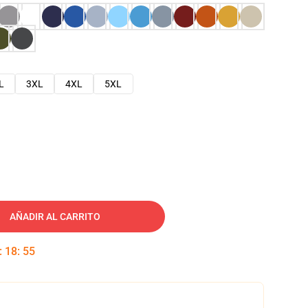
L
3XL
4XL
5XL
AÑADIR AL CARRITO
:
18
:
54