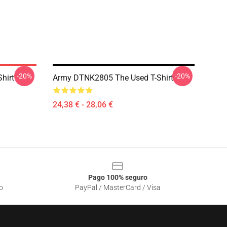
-20%
-20%
hirt
Army DTNK2805 The Used T-Shirt
24,38 € - 28,06 €
Pago 100% seguro
o
PayPal / MasterCard / Visa