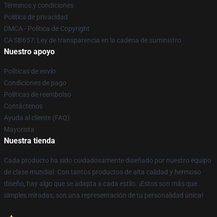
Términos y condiciones
Política de privacidad
DMCA - Política de Copyright
CA SB657: Ley de transparencia en la cadena de suministro
Nuestro apoyo
Políticas de envío
Condiciones de pago
Políticas de reembolso
Contáctenos
Ayuda al cliente (FAQ)
Mayorista
Nuestra tienda
Cada producto ha sido cuidadosamente diseñado por nuestro equipo
de clase mundial. Con tantos productos de alta calidad y hermoso
diseño, hay algo que se adapta a cada estilo. ¡Estos son más que
simples miradas, son una representación de tu personalidad única!