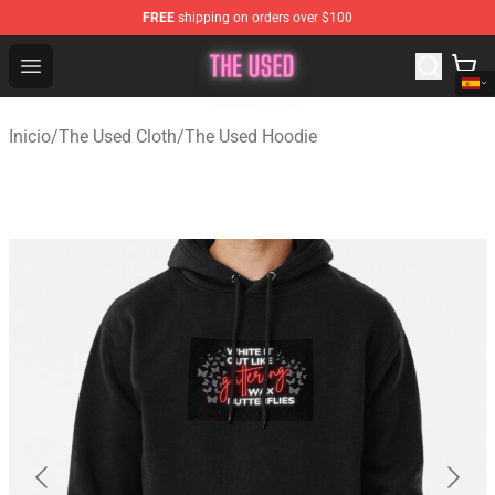
FREE
shipping on orders over $100
The Used Store - Official The Used Merchandise Shop
Open menu
Inicio
/
The Used Cloth
/
The Used Hoodie