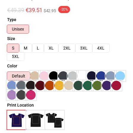
€49.39
€39.51
-20%
$42.95
Type
Unisex
Size
S
M
L
XL
2XL
3XL
4XL
5XL
Color
Default
Print Location