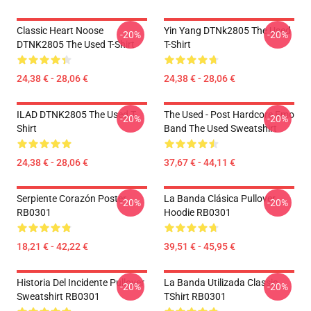
Classic Heart Noose
Yin Yang DTNk2805 The Used
-20%
-20%
DTNK2805 The Used T-Shirt
T-Shirt
24,38 € - 28,06 €
24,38 € - 28,06 €
ILAD DTNK2805 The Used T-
The Used - Post Hardcore Emo
-20%
-20%
Shirt
Band The Used Sweatshirt
24,38 € - 28,06 €
37,67 € - 44,11 €
Serpiente Corazón Poster
La Banda Clásica Pullover
-20%
-20%
RB0301
Hoodie RB0301
18,21 € - 42,22 €
39,51 € - 45,95 €
Historia Del Incidente Pullover
La Banda Utilizada Classic
-20%
-20%
Sweatshirt RB0301
TShirt RB0301