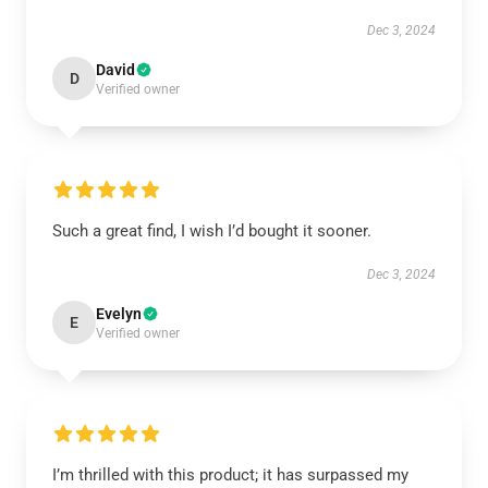
Dec 3, 2024
David
D
Verified owner
Such a great find, I wish I’d bought it sooner.
Dec 3, 2024
Evelyn
E
Verified owner
I’m thrilled with this product; it has surpassed my