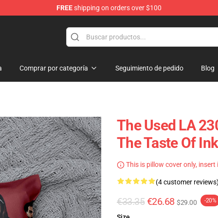
FREE
shipping on orders over $100
a
Comprar por categoría
Seguimiento de pedido
Blog
The Used LA 230
The Taste Of In
This is pillow cover only, insert
(4 customer reviews
€33.35
€26.68
-20%
$29.00
Size