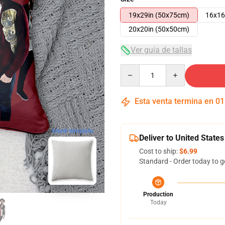
19x29in (50x75cm)
16x16
20x20in (50x50cm)
Ver guía de tallas
Quantity
Esta venta termina en
01
blank template
Deliver to United States
Cost to ship:
$6.99
Standard - Order today to g
Production
Today