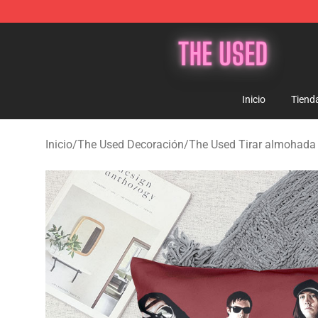
The Used Store - Official The Used Merchandise Shop
Inicio
Tiend
Inicio
/
The Used Decoración
/
The Used Tirar almohada