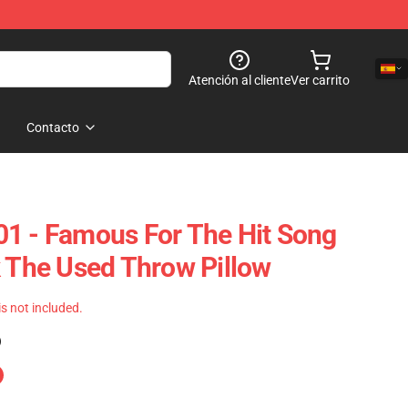
Atención al cliente
Ver carrito
Contacto
1 - Famous For The Hit Song
k The Used Throw Pillow
 is not included.
)