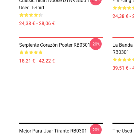
Classic Heart Noose DTNK2805 The
Yin Yang 
Used T-Shirt
24,38 € - 
24,38 € - 28,06 €
-20%
Serpiente Corazón Poster RB0301
La Banda 
RB0301
18,21 € - 42,22 €
39,51 € - 
-20%
Mejor Para Usar Tirante RB0301
The Used 