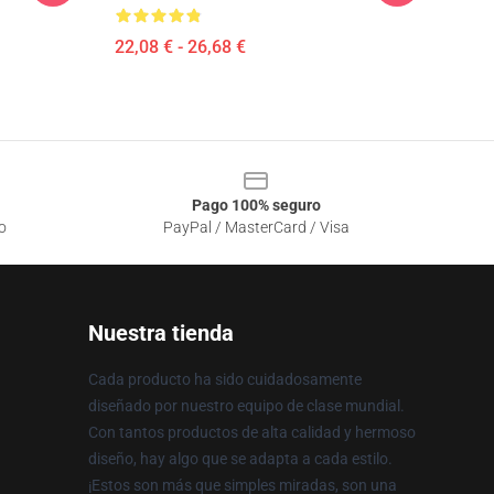
22,08 € - 26,68 €
Pago 100% seguro
o
PayPal / MasterCard / Visa
Nuestra tienda
Cada producto ha sido cuidadosamente
diseñado por nuestro equipo de clase mundial.
Con tantos productos de alta calidad y hermoso
diseño, hay algo que se adapta a cada estilo.
¡Estos son más que simples miradas, son una