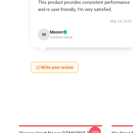
This product provides consistent performance
and is user-friendly; I’m very satisfied.
May 24, 2026
Mason
M
Verified owner
Write your review
-20%