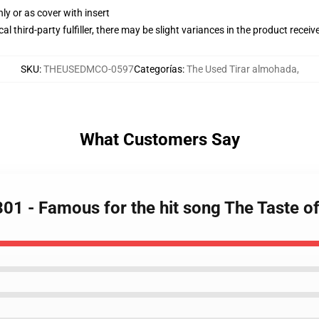
nly or as cover with insert
al third-party fulfiller, there may be slight variances in the product receiv
SKU
:
THEUSEDMCO-0597
Categorías
:
The Used Tirar almohada
,
What Customers Say
01 - Famous for the hit song The Taste o