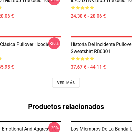
DTNk2805 The Used T-Shirt
ILAD DTNK2805 The Used T-S
28,06 €
24,38 € - 28,06 €
-20%
Clásica Pullover Hoodie
Historia Del Incidente Pullove
Sweatshirt RB0301
45,95 €
37,67 € - 44,11 €
VER MÁS
Productos relacionados
-20%
- Emotional And Aggressive
Los Miembros De La Banda 