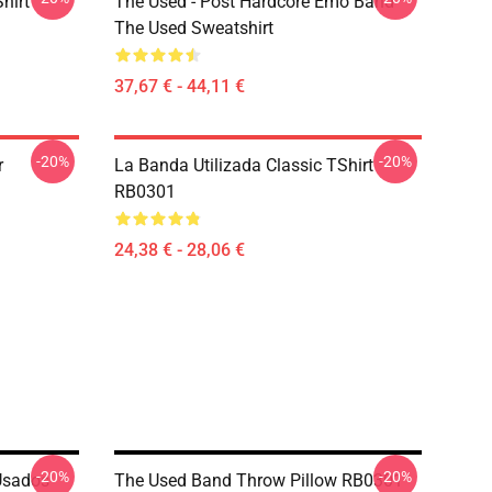
hirt
The Used - Post Hardcore Emo Band
The Used Sweatshirt
37,67 € - 44,11 €
-20%
-20%
r
La Banda Utilizada Classic TShirt
RB0301
24,38 € - 28,06 €
-20%
-20%
Usados
The Used Band Throw Pillow RB0301