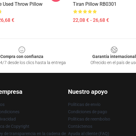
 Used Throw Pillow
Tiran Pillow RB0301
26,68 €
22,08 € - 26,68 €
Compra con confianza
Garantía internacional
4/7 desde los clics hasta la entrega
Ofrecido en el país de us
 empresa
Nuestro apoyo
ros
Políticas de envío
ondiciones
Condiciones de pago
rivacidad
Políticas de reembolso
ica de Copyright
Contáctenos
y de transparencia en la cadena de
Ayuda al cliente (FAQ)