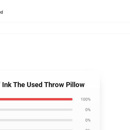
ed
f Ink The Used Throw Pillow
100%
0%
0%