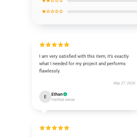
★★☆☆☆
★☆☆☆☆
I am very satisfied with this item; it’s exactly
what I needed for my project and performs
flawlessly.
May 27, 2026
Ethan
E
Verified owner