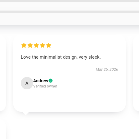
Love the minimalist design, very sleek.
May 25, 2026
Andrew
A
Verified owner