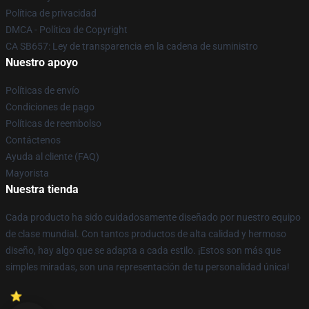
Política de privacidad
DMCA - Política de Copyright
CA SB657: Ley de transparencia en la cadena de suministro
Nuestro apoyo
Políticas de envío
Condiciones de pago
Políticas de reembolso
Contáctenos
Ayuda al cliente (FAQ)
Mayorista
Nuestra tienda
Cada producto ha sido cuidadosamente diseñado por nuestro equipo
de clase mundial. Con tantos productos de alta calidad y hermoso
diseño, hay algo que se adapta a cada estilo. ¡Estos son más que
simples miradas, son una representación de tu personalidad única!