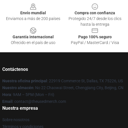
Envío mundial
Compra con confianza
Enviamos a más de 200 países
Protegido 24/7 desde los clics
hasta la entrega
Garantía internacional
Pago 100% seguro
Ofrecido en el país de uso
PayPal / MasterCard / Visa
Contáctenos
Nuestra oficina principal
: 22919 Commerce St, Dallas, TX 75226, US
Nuestro almacén
: No 22 Chaowai Street, Chengjiang City, Beijing, CN
Hora
: 9AM – 5PM (Mon – Fri)
Email
: contact@theusedmerch.com
Nuestra empresa
Sobre nosotros
Términos y condiciones