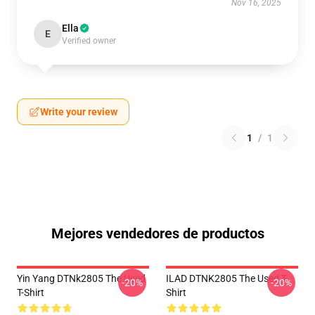
Nov 16, 2025
Ella
E
Verified owner
Write your review
1
/
1
Mejores vendedores de productos
Yin Yang DTNk2805 The Used
ILAD DTNK2805 The Used T-
-20%
-20%
T-Shirt
Shirt