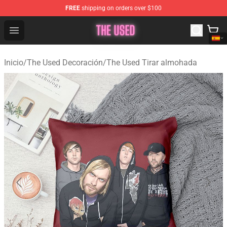
FREE
shipping on orders over $100
The Used Store - Official The Used Merchandise Shop
Open menu
Inicio
/
The Used Decoración
/
The Used Tirar almohada