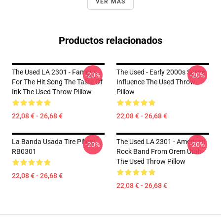
VER MÁS
Productos relacionados
The Used LA 2301 - Famous
The Used - Early 2000s Scene
-20%
-20%
For The Hit Song The Taste Of
Influence The Used Throw
Ink The Used Throw Pillow
Pillow
22,08 € - 26,68 €
22,08 € - 26,68 €
La Banda Usada Tire Pillow
The Used LA 2301 - American
-20%
-20%
RB0301
Rock Band From Orem Utah
The Used Throw Pillow
22,08 € - 26,68 €
22,08 € - 26,68 €
Footer