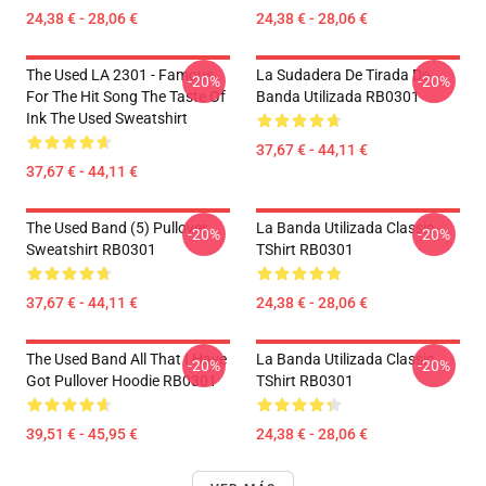
24,38 € - 28,06 €
24,38 € - 28,06 €
The Used LA 2301 - Famous
La Sudadera De Tirada De
-20%
-20%
For The Hit Song The Taste Of
Banda Utilizada RB0301
Ink The Used Sweatshirt
37,67 € - 44,11 €
37,67 € - 44,11 €
The Used Band (5) Pullover
La Banda Utilizada Classic
-20%
-20%
Sweatshirt RB0301
TShirt RB0301
37,67 € - 44,11 €
24,38 € - 28,06 €
The Used Band All That I Have
La Banda Utilizada Classic
-20%
-20%
Got Pullover Hoodie RB0301
TShirt RB0301
39,51 € - 45,95 €
24,38 € - 28,06 €