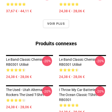
37,67 € - 44,11 €
24,38 € - 28,06 €
VOIR PLUS
Produits connexes
Le Band Classic Chemise
Le Band Classic Chemise
-20%
-20%
RB0301 Utilisé
RB0301 Utilisé
24,38 € - 28,06 €
24,38 € - 28,06 €
The Used - Utah Alternative
I Throw My Car Batteries Into
-20%
-20%
Rockers The Used T-Shirt
The Ocean Classic TShirt
RB0301
24,38 € - 28,06 €