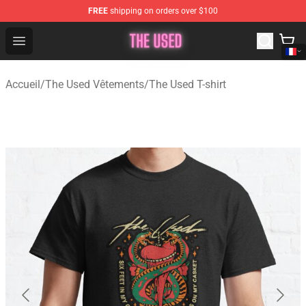
FREE
shipping on orders over $100
The Used Store - Official The Used Merchandise Shop
Open menu
Accueil
/
The Used Vêtements
/
The Used T-shirt