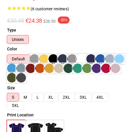
(6 customer reviews)
€30.48
€24.38
-20%
$26.50
Type
Unisex
Color
Default
Size
S
M
L
XL
2XL
3XL
4XL
5XL
Print Location