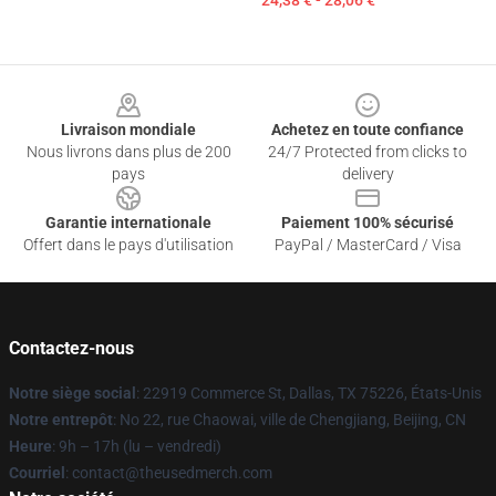
24,38 € - 28,06 €
Footer
Livraison mondiale
Achetez en toute confiance
Nous livrons dans plus de 200
24/7 Protected from clicks to
pays
delivery
Garantie internationale
Paiement 100% sécurisé
Offert dans le pays d'utilisation
PayPal / MasterCard / Visa
Contactez-nous
Notre siège social
: 22919 Commerce St, Dallas, TX 75226, États-Unis
Notre entrepôt
: No 22, rue Chaowai, ville de Chengjiang, Beijing, CN
Heure
: 9h – 17h (lu – vendredi)
Courriel
: contact@theusedmerch.com