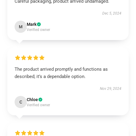
Careful packaging, product arrived undamaged.
Dec 5, 2024
Mark
M
Verified owner
The product arrived promptly and functions as
described; it’s a dependable option.
Nov 29, 2024
Chloe
C
Verified owner