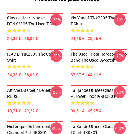
Classic Heart Noose
Yin Yang DTNk2805 The Used
-20%
-20%
DTNK2805 The Used T-Shirt
T-Shirt
24,38 € - 28,06 €
24,38 € - 28,06 €
ILAD DTNK2805 The Used T-
The Used - Post Hardcore Emo
-20%
-20%
Shirt
Band The Used Sweatshirt
24,38 € - 28,06 €
37,67 € - 44,11 €
Affiche Du Coeur De Serpent
La Bande Utilisée Classic
-20%
-20%
RB0301
Pullover Hoodie RB0301
18,21 € - 42,22 €
39,51 € - 45,95 €
Historique De L'incident
La Bande Utilisée Classic
-20%
-20%
Chandail Pull RB0301
TShirt RB0301