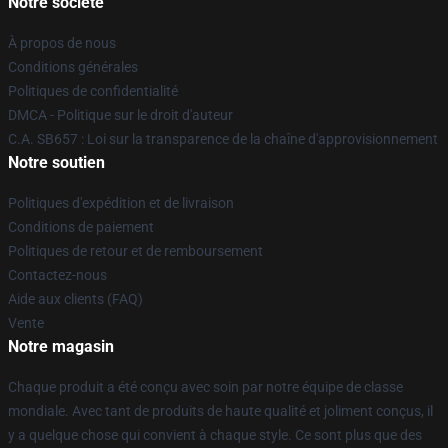
Notre société
À propos de nous
Conditions générales
Politiques de confidentialité
DMCA - Politique sur le droit d'auteur
C.A. SB657 : Loi sur la transparence de la chaîne d'approvisionnement
Notre soutien
Politiques d'expédition et de livraison
Conditions de paiement
Politiques de retour et de remboursement
Contactez-nous
Aide aux clients (FAQ)
Vente
Notre magasin
Chaque produit a été conçu avec soin par notre équipe de classe
mondiale. Avec tant de produits de haute qualité et joliment conçus, il
y a quelque chose qui convient à chaque style. Ce sont plus que des