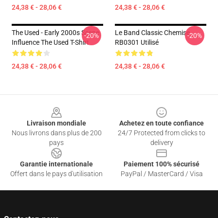
24,38 € - 28,06 €
24,38 € - 28,06 €
The Used - Early 2000s Scene
Le Band Classic Chemise
-20%
-20%
Influence The Used T-Shirt
RB0301 Utilisé
24,38 € - 28,06 €
24,38 € - 28,06 €
Footer
Livraison mondiale
Achetez en toute confiance
Nous livrons dans plus de 200
24/7 Protected from clicks to
pays
delivery
Garantie internationale
Paiement 100% sécurisé
Offert dans le pays d'utilisation
PayPal / MasterCard / Visa