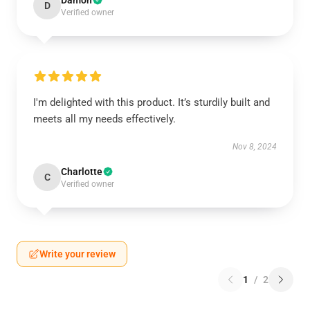
Damon
D
Verified owner
I'm delighted with this product. It’s sturdily built and
meets all my needs effectively.
Nov 8, 2024
Charlotte
C
Verified owner
Write your review
1
/
2