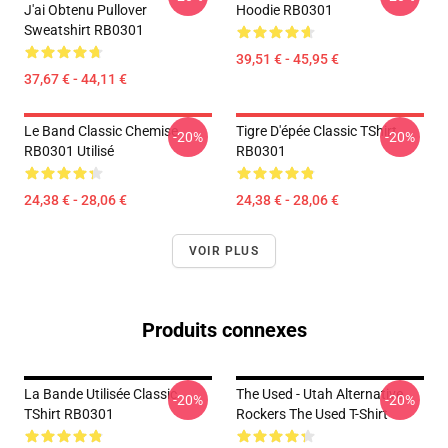
J'ai Obtenu Pullover
Hoodie RB0301
Sweatshirt RB0301
39,51 € - 45,95 €
37,67 € - 44,11 €
Le Band Classic Chemise
Tigre D'épée Classic TShirt
-20%
-20%
RB0301 Utilisé
RB0301
24,38 € - 28,06 €
24,38 € - 28,06 €
VOIR PLUS
Produits connexes
La Bande Utilisée Classic
The Used - Utah Alternative
-20%
-20%
TShirt RB0301
Rockers The Used T-Shirt