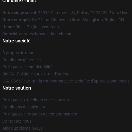
Contactez-nous
Notre siège social
: 22919 Commerce St, Dallas, TX 75226, États-Unis
Notre entrepôt
: No 22, rue Chaowai, ville de Chengjiang, Beijing, CN
Heure
: 9h – 17h (lu – vendredi)
Courriel
: contact@theusedmerch.com
Notre société
À propos de nous
Conditions générales
Politiques de confidentialité
DMCA - Politique sur le droit d'auteur
C.A. SB657 : Loi sur la transparence de la chaîne d'approvisionnement
Notre soutien
Politiques d'expédition et de livraison
Conditions de paiement
Politiques de retour et de remboursement
Contactez-nous
Aide aux clients (FAQ)