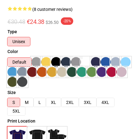
(8 customer reviews)
€30.48
€24.38
-20%
$26.50
Type
Unisex
Color
Default
Size
S
M
L
XL
2XL
3XL
4XL
5XL
Print Location