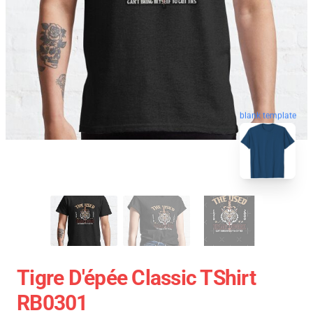
blank template
Tigre D'épée Classic TShirt
RB0301