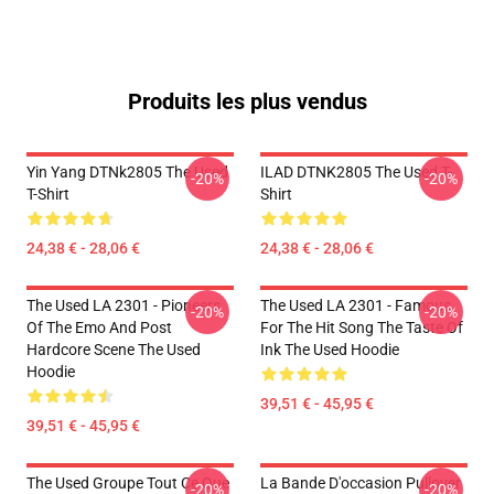
Produits les plus vendus
Yin Yang DTNk2805 The Used
ILAD DTNK2805 The Used T-
-20%
-20%
T-Shirt
Shirt
24,38 € - 28,06 €
24,38 € - 28,06 €
The Used LA 2301 - Pioneers
The Used LA 2301 - Famous
-20%
-20%
Of The Emo And Post
For The Hit Song The Taste Of
Hardcore Scene The Used
Ink The Used Hoodie
Hoodie
39,51 € - 45,95 €
39,51 € - 45,95 €
The Used Groupe Tout Ce Que
La Bande D'occasion Pullover
-20%
-20%