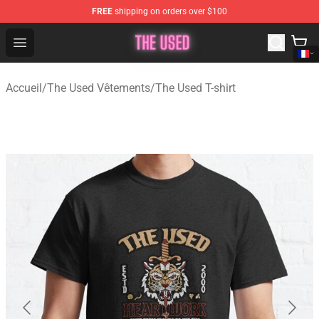
FREE
shipping on orders over $100
The Used Store - Official The Used Merchandise Shop
Open menu
Accueil
/
The Used Vêtements
/
The Used T-shirt