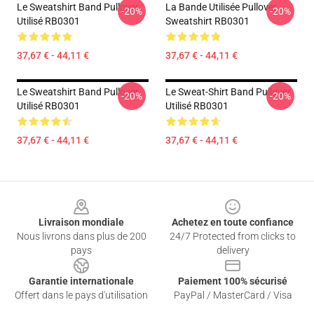
Le Sweatshirt Band Pullover
La Bande Utilisée Pullover
-20%
-20%
Utilisé RB0301
Sweatshirt RB0301
37,67 € - 44,11 €
37,67 € - 44,11 €
Le Sweatshirt Band Pullover
Le Sweat-Shirt Band Pullover
-20%
-20%
Utilisé RB0301
Utilisé RB0301
37,67 € - 44,11 €
37,67 € - 44,11 €
Footer
Livraison mondiale
Achetez en toute confiance
Nous livrons dans plus de 200
24/7 Protected from clicks to
pays
delivery
Garantie internationale
Paiement 100% sécurisé
Offert dans le pays d'utilisation
PayPal / MasterCard / Visa