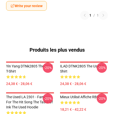
Write your review
1
/
1
Produits les plus vendus
Yin Yang DTNk2805 The Used
ILAD DTNK2805 The Used T-
-20%
-20%
T-Shirt
Shirt
24,38 € - 28,06 €
24,38 € - 28,06 €
The Used LA 2301 - Famous
Mieux Utilisé Affiche RB0301
-20%
-20%
For The Hit Song The Taste Of
Ink The Used Hoodie
18,21 € - 42,22 €