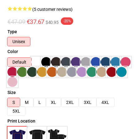
(5 customer reviews)
€47.09
€37.67
-20%
$40.95
Type
Unisex
Color
Default
Size
S
M
L
XL
2XL
3XL
4XL
5XL
Print Location