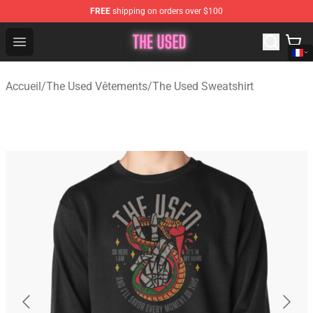
FREE
shipping on orders over $100
The Used Store - Official The Used Merchandise Shop
Open menu
Accueil
/
The Used Vêtements
/
The Used Sweatshirt