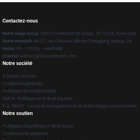
Contactez-nous
Notre siège social
: 22919 Commerce St, Dallas, TX 75226, États-Unis
Notre entrepôt
: No 22, rue Chaowai, ville de Chengjiang, Beijing, CN
Heure
: 9h – 17h (lu – vendredi)
Courriel
: contact@theusedmerch.com
Notre société
À propos de nous
Conditions générales
Politiques de confidentialité
DMCA - Politique sur le droit d'auteur
C.A. SB657 : Loi sur la transparence de la chaîne d'approvisionnement
Notre soutien
Politiques d'expédition et de livraison
Conditions de paiement