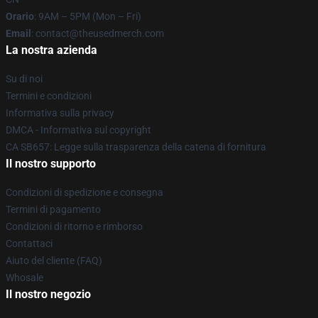
Orario
: 9AM – 5PM (Mon – Fri)
Email
: contact@theusedmerch.com
La nostra azienda
Su di noi
Termini e condizioni
Informativa sulla privacy
DMCA - Informativa sul copyright
CA SB657: Legge sulla trasparenza della catena di fornitura
Il nostro supporto
Condizioni di spedizione e consegna
Termini di pagamento
Condizioni di ritorno e rimborso
Contattaci
Aiuto del cliente (FAQ)
Whosale
Il nostro negozio