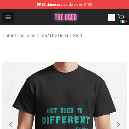
FREE
shipping on orders over $100
The Used Store - Official The Used Merchandise Shop
Open menu
Home
/
The Used Cloth
/
The Used T-Shirt