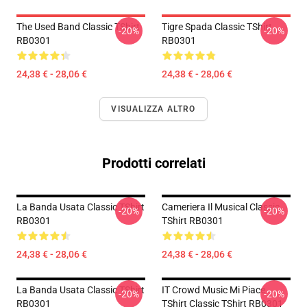
The Used Band Classic TShirt
Tigre Spada Classic TShirt
-20%
-20%
RB0301
RB0301
24,38 € - 28,06 €
24,38 € - 28,06 €
VISUALIZZA ALTRO
Prodotti correlati
La Banda Usata Classic TShirt
Cameriera Il Musical Classic
-20%
-20%
RB0301
TShirt RB0301
24,38 € - 28,06 €
24,38 € - 28,06 €
La Banda Usata Classic TShirt
IT Crowd Music Mi Piace
-20%
-20%
RB0301
TShirt Classic TShirt RB0301