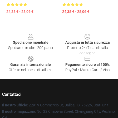
24,38 € - 28,06 €
24,38 € - 28,06 €
Footer
Spedizione mondiale
Acquista in tutta sicurezza
Spediamo in oltre 200 paesi
Protetto 24/7 dai clic alla
consegna
Garanzia internazionale
Pagamento sicuro al 100%
Offerto nel paese di utilizzo
PayPal / MasterCard / Visa
Contattaci
Il nostro ufficio
: 22919 Commercio St, Dallas, TX 75226, Stati Uniti
Il nostro magazzino
: No. 22 Chaowai Street, Chengjiang City, Pechino,
CN