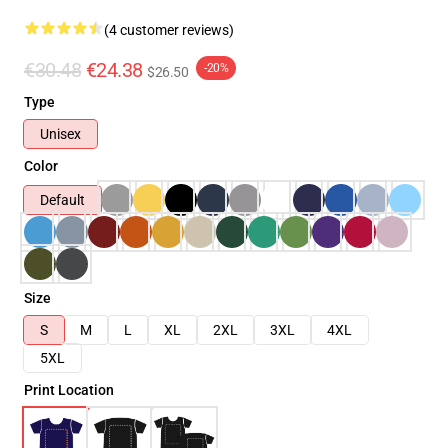
(4 customer reviews)
€30.48
€24.38
-20%
$26.50
Type
Unisex
Color
Default
Size
S
M
L
XL
2XL
3XL
4XL
5XL
Print Location