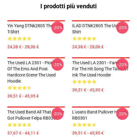
I prodotti più venduti
Yin Yang DTNk2805 The Used
ILAD DTNK2805 The Used T-
-20%
-20%
T-Shirt
Shirt
24,38 € - 28,06 €
24,38 € - 28,06 €
The Used LA 2301 - Pioneers
The Used LA 2301 - Famous
-20%
-20%
Of The Emo And Post
For The Hit Song The Taste Of
Hardcore Scene The Used
Ink The Used Hoodie
Hoodie
39,51 € - 45,95 €
39,51 € - 45,95 €
The Used Band All That I Have
L'usato Band Pullover Hoodie
-20%
-20%
Got Pullover Felpa RB0301
RB0301
37,67 € - 44,11 €
39,51 € - 45,95 €