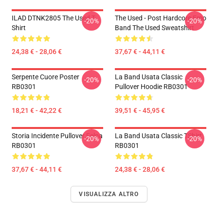
ILAD DTNK2805 The Used T-
The Used - Post Hardcore Emo
-20%
-20%
Shirt
Band The Used Sweatshirt
24,38 € - 28,06 €
37,67 € - 44,11 €
Serpente Cuore Poster
La Band Usata Classic
-20%
-20%
RB0301
Pullover Hoodie RB0301
18,21 € - 42,22 €
39,51 € - 45,95 €
Storia Incidente Pullover Felpa
La Band Usata Classic TShirt
-20%
-20%
RB0301
RB0301
37,67 € - 44,11 €
24,38 € - 28,06 €
VISUALIZZA ALTRO