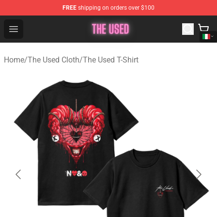
FREE
shipping on orders over $100
The Used Store - Official The Used Merchandise Shop
Open menu
Home
/
The Used Cloth
/
The Used T-Shirt