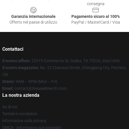
consegna
Garanzia internazionale
Pagamento sicuro al 100%
Offerto nel paese di utilizzo
PayPal / MasterCard / Visa
Contattaci
Il nostro ufficio
: 22919 Commercio St, Dallas, TX 75226, Stati Uniti
Il nostro magazzino
: No. 22 Chaowai Street, Chengjiang City, Pechino,
CN
Orario
: 9AM – 5PM (Mon – Fri)
Email
: contact@theusedmerch.com
La nostra azienda
Su di noi
Termini e condizioni
Informativa sulla privacy
DMCA - Informativa sul copyright