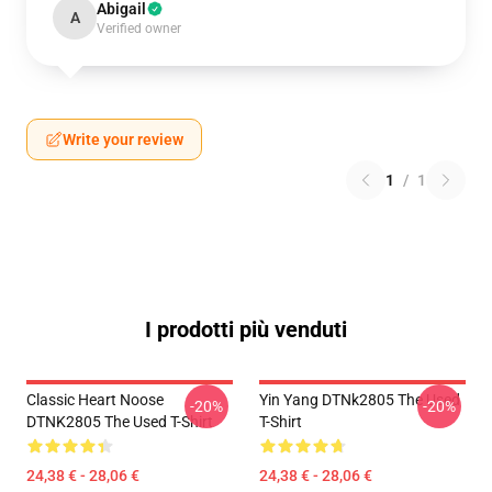
Abigail
A
Verified owner
Write your review
1
/
1
I prodotti più venduti
Classic Heart Noose
Yin Yang DTNk2805 The Used
-20%
-20%
DTNK2805 The Used T-Shirt
T-Shirt
24,38 € - 28,06 €
24,38 € - 28,06 €