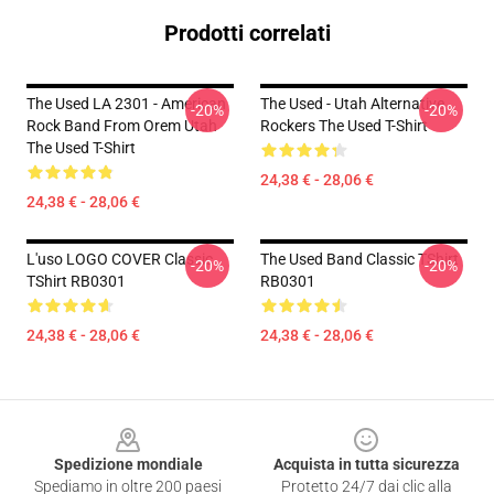
Prodotti correlati
The Used LA 2301 - American
The Used - Utah Alternative
-20%
-20%
Rock Band From Orem Utah
Rockers The Used T-Shirt
The Used T-Shirt
24,38 € - 28,06 €
24,38 € - 28,06 €
L'uso LOGO COVER Classic
The Used Band Classic TShirt
-20%
-20%
TShirt RB0301
RB0301
24,38 € - 28,06 €
24,38 € - 28,06 €
Footer
Spedizione mondiale
Acquista in tutta sicurezza
Spediamo in oltre 200 paesi
Protetto 24/7 dai clic alla