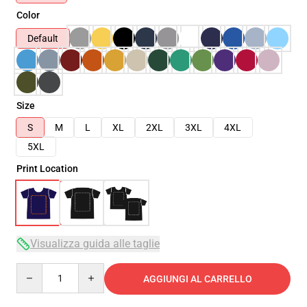
Color
Default
Size
S
M
L
XL
2XL
3XL
4XL
5XL
Print Location
Visualizza guida alle taglie
Quantity
AGGIUNGI AL CARRELLO