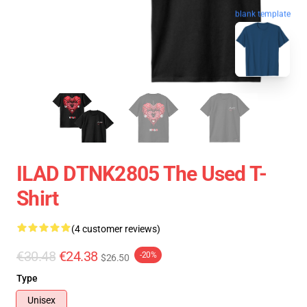
blank template
ILAD DTNK2805 The Used T-
Shirt
(4 customer reviews)
€30.48
€24.38
-20%
$26.50
Type
Unisex