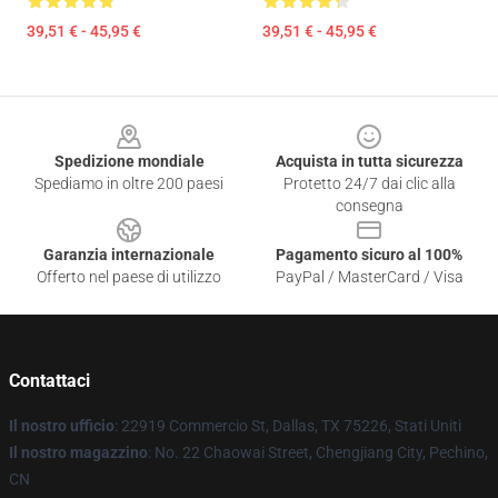
39,51 € - 45,95 €
39,51 € - 45,95 €
Footer
Spedizione mondiale
Acquista in tutta sicurezza
Spediamo in oltre 200 paesi
Protetto 24/7 dai clic alla
consegna
Garanzia internazionale
Pagamento sicuro al 100%
Offerto nel paese di utilizzo
PayPal / MasterCard / Visa
Contattaci
Il nostro ufficio
: 22919 Commercio St, Dallas, TX 75226, Stati Uniti
Il nostro magazzino
: No. 22 Chaowai Street, Chengjiang City, Pechino,
CN