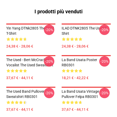
I prodotti più venduti
Yin Yang DTNk2805 The Used
ILAD DTNK2805 The Used T-
-20%
-20%
T-Shirt
Shirt
24,38 € - 28,06 €
24,38 € - 28,06 €
The Used - Bert McCracken
La Band Usata Poster
-20%
-20%
Vocalist The Used Sweatshirt
RB0301
37,67 € - 44,11 €
18,21 € - 42,22 €
The Used Band Pullover
La Band Usata Vintage
-20%
-20%
Sweatshirt RB0301
Pullover Felpa RB0301
37,67 € - 44,11 €
37,67 € - 44,11 €