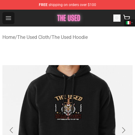
FREE
shipping on orders over $100
The Used Store - Official The Used Merchandise Shop
Open menu
Home
/
The Used Cloth
/
The Used Hoodie