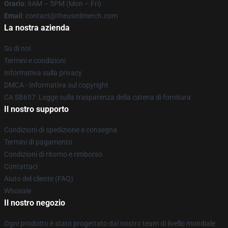
Orario
: 9AM – 5PM (Mon – Fri)
Email
: contact@theusedmerch.com
La nostra azienda
Su di noi
Termini e condizioni
Informativa sulla privacy
DMCA - Informativa sul copyright
CA SB657: Legge sulla trasparenza della catena di fornitura
Il nostro supporto
Condizioni di spedizione e consegna
Termini di pagamento
Condizioni di ritorno e rimborso
Contattaci
Aiuto del cliente (FAQ)
Whosale
Il nostro negozio
Ogni prodotto è stato progettato dal nostro team di livello mondiale.