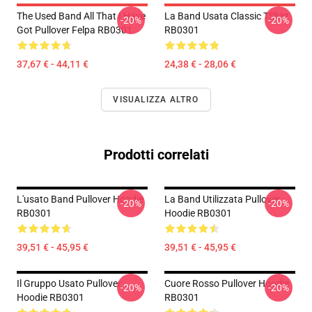
The Used Band All That I Have
La Band Usata Classic TShirt
-20%
-20%
Got Pullover Felpa RB0301
RB0301
37,67 € - 44,11 €
24,38 € - 28,06 €
VISUALIZZA ALTRO
Prodotti correlati
L'usato Band Pullover Hoodie
La Band Utilizzata Pullover
-20%
-20%
RB0301
Hoodie RB0301
39,51 € - 45,95 €
39,51 € - 45,95 €
Il Gruppo Usato Pullover
Cuore Rosso Pullover Hoodie
-20%
-20%
Hoodie RB0301
RB0301