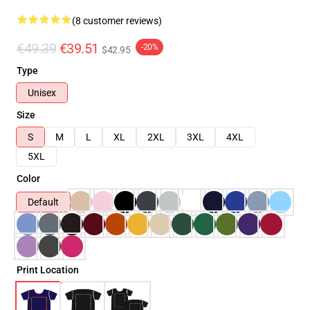
(8 customer reviews)
€49.39
€39.51
-20%
$42.95
Type
Unisex
Size
S
M
L
XL
2XL
3XL
4XL
5XL
Color
Default
Print Location