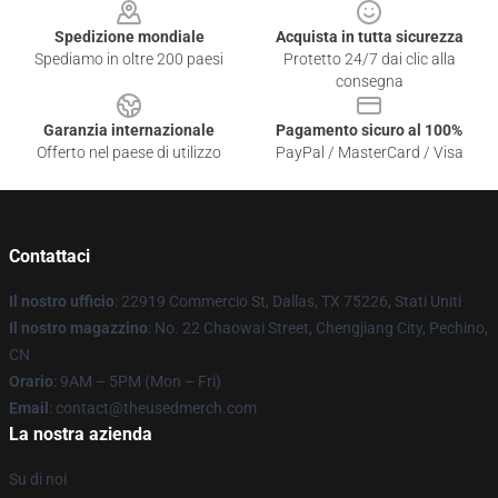
Spedizione mondiale
Acquista in tutta sicurezza
Spediamo in oltre 200 paesi
Protetto 24/7 dai clic alla
consegna
Garanzia internazionale
Pagamento sicuro al 100%
Offerto nel paese di utilizzo
PayPal / MasterCard / Visa
Contattaci
Il nostro ufficio
: 22919 Commercio St, Dallas, TX 75226, Stati Uniti
Il nostro magazzino
: No. 22 Chaowai Street, Chengjiang City, Pechino,
CN
Orario
: 9AM – 5PM (Mon – Fri)
Email
: contact@theusedmerch.com
La nostra azienda
Su di noi