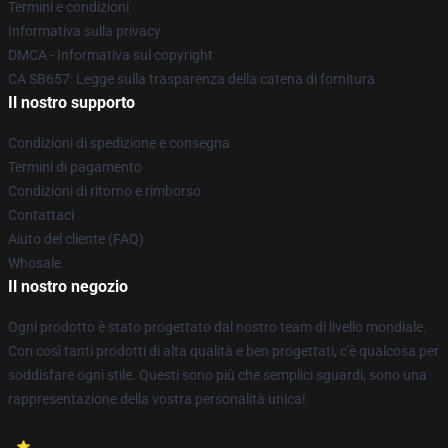
Termini e condizioni
Informativa sulla privacy
DMCA - Informativa sul copyright
CA SB657: Legge sulla trasparenza della catena di fornitura
Il nostro supporto
Condizioni di spedizione e consegna
Termini di pagamento
Condizioni di ritorno e rimborso
Contattaci
Aiuto del cliente (FAQ)
Whosale
Il nostro negozio
Ogni prodotto è stato progettato dal nostro team di livello mondiale.
Con così tanti prodotti di alta qualità e ben progettati, c'è qualcosa per
soddisfare ogni stile. Questi sono più che semplici sguardi, sono una
rappresentazione della vostra personalità unica!