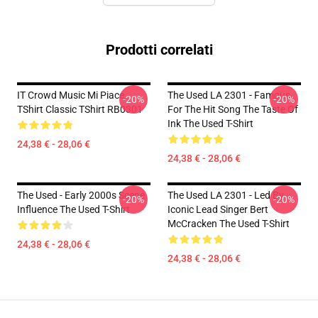
Prodotti correlati
IT Crowd Music Mi Piace
The Used LA 2301 - Famous
-20%
-20%
TShirt Classic TShirt RB0301
For The Hit Song The Taste Of
Ink The Used T-Shirt
24,38 € - 28,06 €
24,38 € - 28,06 €
The Used - Early 2000s Scene
The Used LA 2301 - Led By
-20%
-20%
Influence The Used T-Shirt
Iconic Lead Singer Bert
McCracken The Used T-Shirt
24,38 € - 28,06 €
24,38 € - 28,06 €
Footer