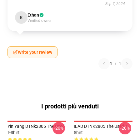
Sep 7, 2024
Ethan
E
Verified owner
Write your review
1
/
1
I prodotti più venduti
Yin Yang DTNk2805 The Used
ILAD DTNK2805 The Used T-
-20%
-20%
T-Shirt
Shirt