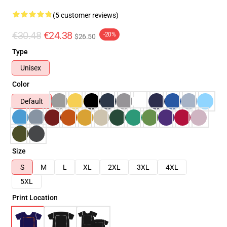
(5 customer reviews)
€30.48
€24.38
-20%
$26.50
Type
Unisex
Color
Default
Size
S
M
L
XL
2XL
3XL
4XL
5XL
Print Location