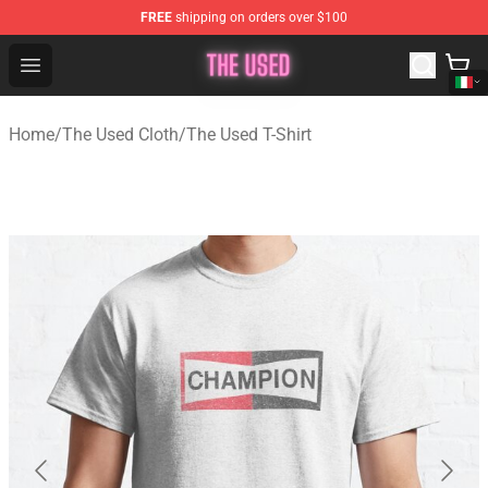
FREE
shipping on orders over $100
The Used Store - Official The Used Merchandise Shop
Open menu
Home
/
The Used Cloth
/
The Used T-Shirt