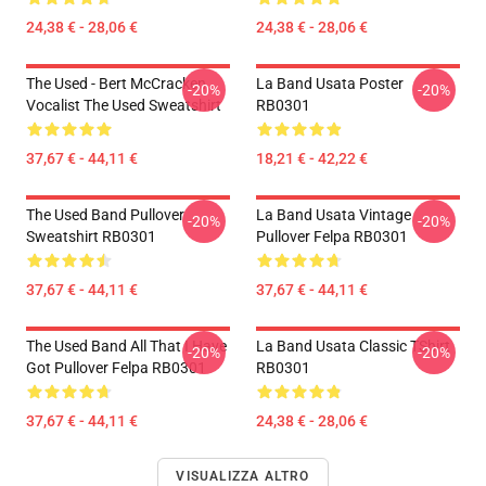
24,38 € - 28,06 €
24,38 € - 28,06 €
The Used - Bert McCracken
La Band Usata Poster
-20%
-20%
Vocalist The Used Sweatshirt
RB0301
37,67 € - 44,11 €
18,21 € - 42,22 €
The Used Band Pullover
La Band Usata Vintage
-20%
-20%
Sweatshirt RB0301
Pullover Felpa RB0301
37,67 € - 44,11 €
37,67 € - 44,11 €
The Used Band All That I Have
La Band Usata Classic TShirt
-20%
-20%
Got Pullover Felpa RB0301
RB0301
37,67 € - 44,11 €
24,38 € - 28,06 €
VISUALIZZA ALTRO