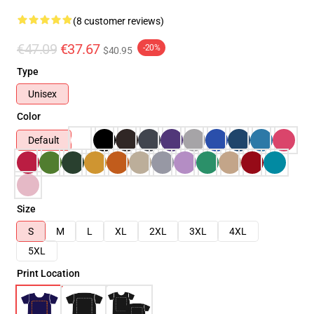
(8 customer reviews)
€47.09
€37.67
-20%
$40.95
Type
Unisex
Color
Default
Size
S
M
L
XL
2XL
3XL
4XL
5XL
Print Location