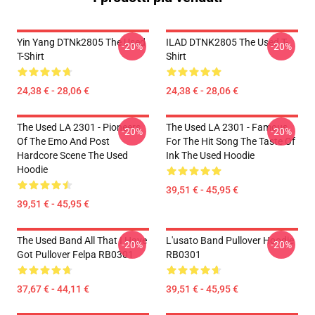
Yin Yang DTNk2805 The Used
ILAD DTNK2805 The Used T-
-20%
-20%
T-Shirt
Shirt
24,38 € - 28,06 €
24,38 € - 28,06 €
The Used LA 2301 - Pioneers
The Used LA 2301 - Famous
-20%
-20%
Of The Emo And Post
For The Hit Song The Taste Of
Hardcore Scene The Used
Ink The Used Hoodie
Hoodie
39,51 € - 45,95 €
39,51 € - 45,95 €
The Used Band All That I Have
L'usato Band Pullover Hoodie
-20%
-20%
Got Pullover Felpa RB0301
RB0301
37,67 € - 44,11 €
39,51 € - 45,95 €