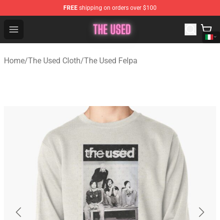
FREE
shipping on orders over $100
The Used Store - Official The Used Merchandise Shop
Open menu
Home
/
The Used Cloth
/
The Used Felpa