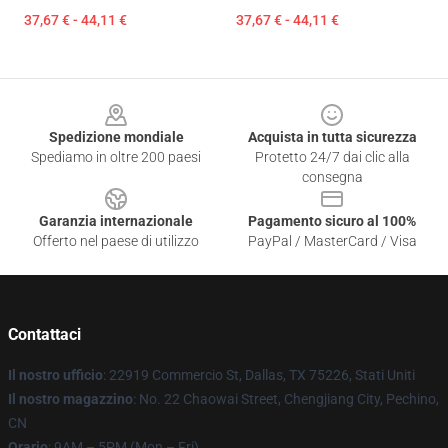
37,67 € - 44,11 €
37,67 € - 44,11 €
Footer
Spedizione mondiale
Acquista in tutta sicurezza
Spediamo in oltre 200 paesi
Protetto 24/7 dai clic alla
consegna
Garanzia internazionale
Pagamento sicuro al 100%
Offerto nel paese di utilizzo
PayPal / MasterCard / Visa
Contattaci
Il nostro ufficio
: 22919 Commercio St, Dallas, TX 75226, Stati Uniti
Il nostro magazzino
: No. 22 Chaowai Street, Chengjiang City, Pechino,
CN
Orario
: 9AM – 5PM (Mon – Fri)