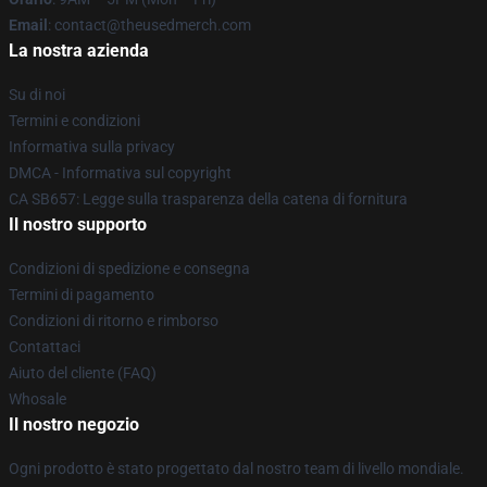
Email
: contact@theusedmerch.com
La nostra azienda
Su di noi
Termini e condizioni
Informativa sulla privacy
DMCA - Informativa sul copyright
CA SB657: Legge sulla trasparenza della catena di fornitura
Il nostro supporto
Condizioni di spedizione e consegna
Termini di pagamento
Condizioni di ritorno e rimborso
Contattaci
Aiuto del cliente (FAQ)
Whosale
Il nostro negozio
Ogni prodotto è stato progettato dal nostro team di livello mondiale.