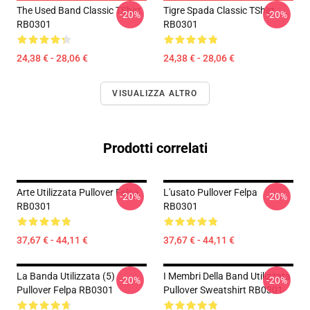
The Used Band Classic TShirt
Tigre Spada Classic TShirt
-20%
-20%
RB0301
RB0301
24,38 € - 28,06 €
24,38 € - 28,06 €
VISUALIZZA ALTRO
Prodotti correlati
Arte Utilizzata Pullover Felpa
L'usato Pullover Felpa
-20%
-20%
RB0301
RB0301
37,67 € - 44,11 €
37,67 € - 44,11 €
La Banda Utilizzata (5)
I Membri Della Band Utilizzata
-20%
-20%
Pullover Felpa RB0301
Pullover Sweatshirt RB0301