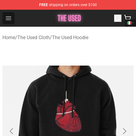
FREE
shipping on orders over $100
The Used Store - Official The Used Merchandise Shop
Open menu
Home
/
The Used Cloth
/
The Used Hoodie