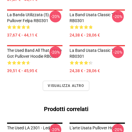
La Banda Utilizzata (5)
La Band Usata Classic TShirt
-20%
-20%
Pullover Felpa RB0301
RB0301
37,67 € - 44,11 €
24,38 € - 28,06 €
The Used Band All That I Have
La Band Usata Classic TShirt
-20%
-20%
Got Pullover Hoodie RB0301
RB0301
39,51 € - 45,95 €
24,38 € - 28,06 €
VISUALIZZA ALTRO
Prodotti correlati
The Used LA 2301 - Led By
L'arte Usata Pullover Hoodie
-20%
-20%