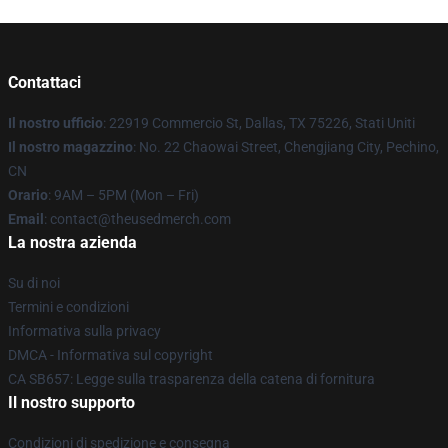
Contattaci
Il nostro ufficio
: 22919 Commercio St, Dallas, TX 75226, Stati Uniti
Il nostro magazzino
: No. 22 Chaowai Street, Chengjiang City, Pechino,
CN
Orario
: 9AM – 5PM (Mon – Fri)
Email
: contact@theusedmerch.com
La nostra azienda
Su di noi
Termini e condizioni
Informativa sulla privacy
DMCA - Informativa sul copyright
CA SB657: Legge sulla trasparenza della catena di fornitura
Il nostro supporto
Condizioni di spedizione e consegna