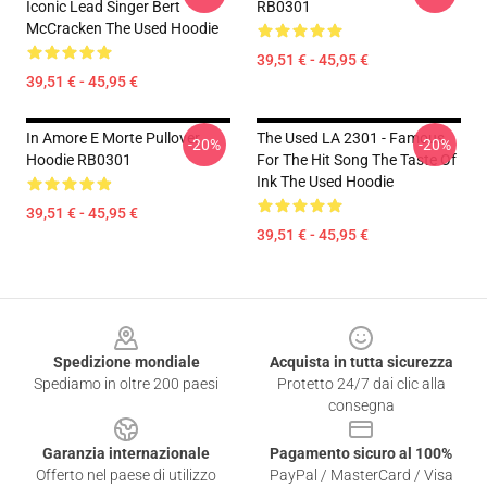
Iconic Lead Singer Bert
RB0301
McCracken The Used Hoodie
39,51 € - 45,95 €
39,51 € - 45,95 €
In Amore E Morte Pullover
The Used LA 2301 - Famous
-20%
-20%
Hoodie RB0301
For The Hit Song The Taste Of
Ink The Used Hoodie
39,51 € - 45,95 €
39,51 € - 45,95 €
Footer
Spedizione mondiale
Acquista in tutta sicurezza
Spediamo in oltre 200 paesi
Protetto 24/7 dai clic alla
consegna
Garanzia internazionale
Pagamento sicuro al 100%
Offerto nel paese di utilizzo
PayPal / MasterCard / Visa