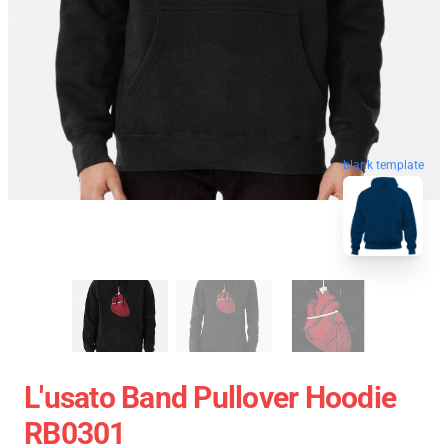
blank template
L'usato Band Pullover Hoodie
RB0301