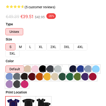
(5 customer reviews)
€49.39
€39.51
-20%
$42.95
Type
Unisex
Size
S
M
L
XL
2XL
3XL
4XL
5XL
Color
Default
Print Location