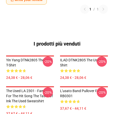
1
/
1
I prodotti più venduti
Yin Yang DTNk2805 The Used
ILAD DTNK2805 The Used T-
-20%
-20%
T-Shirt
Shirt
24,38 € - 28,06 €
24,38 € - 28,06 €
The Used LA 2301 - Famous
L'usato Band Pullover Felpa
-20%
-20%
For The Hit Song The Taste Of
RB0301
Ink The Used Sweatshirt
37,67 € - 44,11 €
37,67 € - 44,11 €