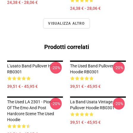
24,38 € - 28,06 €
24,38 € - 28,06 €
VISUALIZZA ALTRO
Prodotti correlati
L'usato Band Pullover Hoodie
The Used Band Pullover
-20%
-20%
RB0301
Hoodie RB0301
39,51 € - 45,95 €
39,51 € - 45,95 €
The Used LA 2301 - Pioneers
La Band Usata Vintage
-20%
-20%
Of The Emo And Post
Pullover Hoodie RB0301
Hardcore Scene The Used
Hoodie
39,51 € - 45,95 €