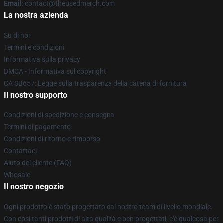
Email
: contact@theusedmerch.com
La nostra azienda
Su di noi
Termini e condizioni
Informativa sulla privacy
DMCA - Informativa sul copyright
CA SB657: Legge sulla trasparenza della catena di fornitura
Il nostro supporto
Condizioni di spedizione e consegna
Termini di pagamento
Condizioni di ritorno e rimborso
Contattaci
Aiuto del cliente (FAQ)
Whosale
Il nostro negozio
Ogni prodotto è stato progettato dal nostro team di livello mondiale.
Con così tanti prodotti di alta qualità e ben progettati, c'è qualcosa per