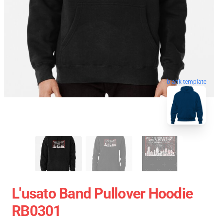
blank template
L'usato Band Pullover Hoodie
RB0301