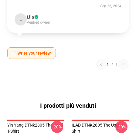
Sep 16, 2024
Lila
L
Verified owner
Write your review
1
/
1
I prodotti più venduti
Yin Yang DTNk2805 The Used
ILAD DTNK2805 The Used T-
-20%
-20%
T-Shirt
Shirt