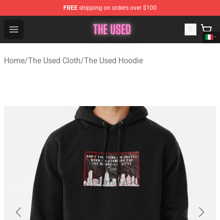
FREE
shipping on orders over $100
The Used Store - Official The Used Merchandise Shop
Open menu
Home
/
The Used Cloth
/
The Used Hoodie