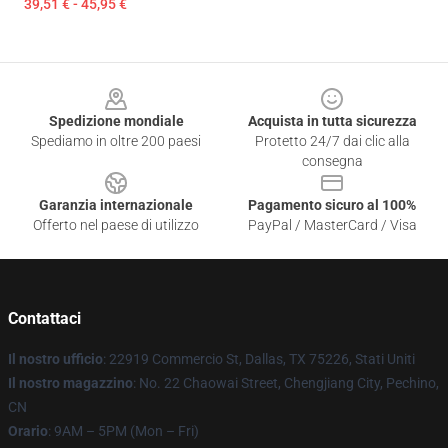
39,51 € - 45,95 €
Footer
Spedizione mondiale
Acquista in tutta sicurezza
Spediamo in oltre 200 paesi
Protetto 24/7 dai clic alla
consegna
Garanzia internazionale
Pagamento sicuro al 100%
Offerto nel paese di utilizzo
PayPal / MasterCard / Visa
Contattaci
Il nostro ufficio
: 22919 Commercio St, Dallas, TX 75226, Stati Uniti
Il nostro magazzino
: No. 22 Chaowai Street, Chengjiang City, Pechino,
CN
Orario
: 9AM – 5PM (Mon – Fri)