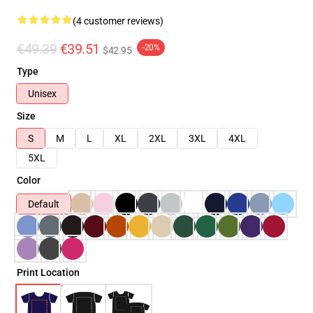
(4 customer reviews)
€49.39
€39.51
-20%
$42.95
Type
Unisex
Size
S
M
L
XL
2XL
3XL
4XL
5XL
Color
Default
Print Location