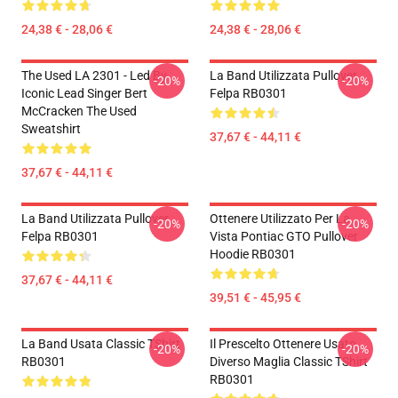
24,38 € - 28,06 €
24,38 € - 28,06 €
The Used LA 2301 - Led By
La Band Utilizzata Pullover
-20%
-20%
Iconic Lead Singer Bert
Felpa RB0301
McCracken The Used
Sweatshirt
37,67 € - 44,11 €
37,67 € - 44,11 €
La Band Utilizzata Pullover
Ottenere Utilizzato Per La
-20%
-20%
Felpa RB0301
Vista Pontiac GTO Pullover
Hoodie RB0301
37,67 € - 44,11 €
39,51 € - 45,95 €
La Band Usata Classic TShirt
Il Prescelto Ottenere Usato
-20%
-20%
RB0301
Diverso Maglia Classic TShirt
RB0301