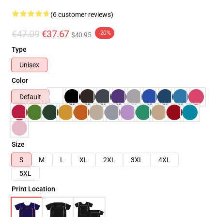
(6 customer reviews)
€47.09
€37.67
-20%
$40.95
Type
Unisex
Color
Default
Size
S
M
L
XL
2XL
3XL
4XL
5XL
Print Location