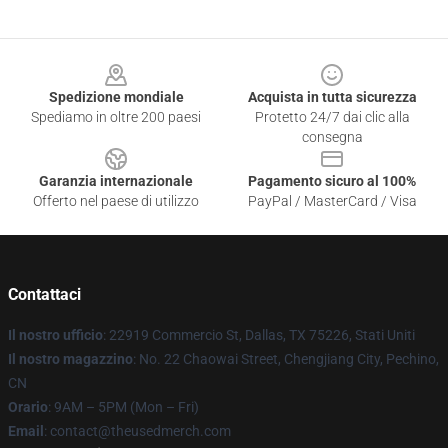
Footer
Spedizione mondiale
Acquista in tutta sicurezza
Spediamo in oltre 200 paesi
Protetto 24/7 dai clic alla
consegna
Garanzia internazionale
Pagamento sicuro al 100%
Offerto nel paese di utilizzo
PayPal / MasterCard / Visa
Contattaci
Il nostro ufficio
: 22919 Commercio St, Dallas, TX 75226, Stati Uniti
Il nostro magazzino
: No. 22 Chaowai Street, Chengjiang City, Pechino,
CN
Orario
: 9AM – 5PM (Mon – Fri)
Email
: contact@theusedmerch.com