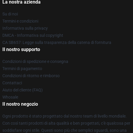
La nostra azienda
Su di noi
Termini e condizioni
Informativa sulla privacy
DMCA - Informativa sul copyright
CA SB657: Legge sulla trasparenza della catena di fornitura
Il nostro supporto
Condizioni di spedizione e consegna
Termini di pagamento
Condizioni di ritorno e rimborso
Contattaci
Aiuto del cliente (FAQ)
Whosale
Il nostro negozio
Ogni prodotto è stato progettato dal nostro team di livello mondiale.
Con così tanti prodotti di alta qualità e ben progettati, c'è qualcosa per
soddisfare ogni stile. Questi sono più che semplici sguardi, sono una