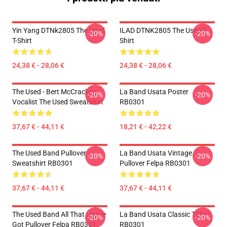
Yin Yang DTNk2805 The Used
ILAD DTNK2805 The Used T-
-20%
-20%
T-Shirt
Shirt
24,38 € - 28,06 €
24,38 € - 28,06 €
The Used - Bert McCracken
La Band Usata Poster
-20%
-20%
Vocalist The Used Sweatshirt
RB0301
37,67 € - 44,11 €
18,21 € - 42,22 €
The Used Band Pullover
La Band Usata Vintage
-20%
-20%
Sweatshirt RB0301
Pullover Felpa RB0301
37,67 € - 44,11 €
37,67 € - 44,11 €
The Used Band All That I Have
La Band Usata Classic TShirt
-20%
-20%
Got Pullover Felpa RB0301
RB0301