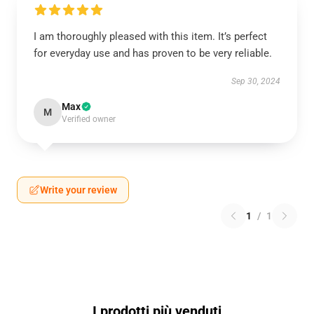
I am thoroughly pleased with this item. It’s perfect
for everyday use and has proven to be very reliable.
Sep 30, 2024
Max
M
Verified owner
Write your review
1
/
1
I prodotti più venduti