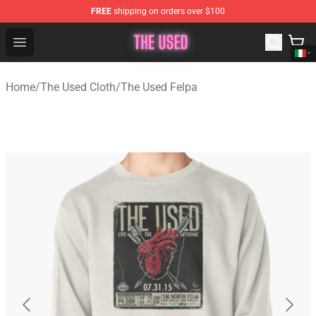
FREE
shipping on orders over $100
The Used Store - Official The Used Merchandise Shop
Open menu
Home
/
The Used Cloth
/
The Used Felpa