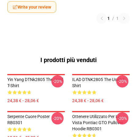
Write your review
1
/
1
I prodotti più venduti
Yin Yang DTNk2805 The Used
ILAD DTNK2805 The Used T-
-20%
-20%
T-Shirt
Shirt
24,38 € - 28,06 €
24,38 € - 28,06 €
Serpente Cuore Poster
Ottenere Utilizzato Per La
-20%
-20%
RB0301
Vista Pontiac GTO Pullover
Hoodie RB0301