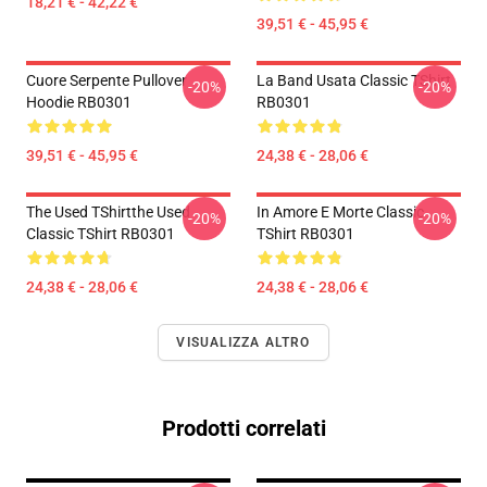
18,21 € - 42,22 €
39,51 € - 45,95 €
Cuore Serpente Pullover
La Band Usata Classic TShirt
-20%
-20%
Hoodie RB0301
RB0301
39,51 € - 45,95 €
24,38 € - 28,06 €
The Used TShirtthe Used
In Amore E Morte Classic
-20%
-20%
Classic TShirt RB0301
TShirt RB0301
24,38 € - 28,06 €
24,38 € - 28,06 €
VISUALIZZA ALTRO
Prodotti correlati