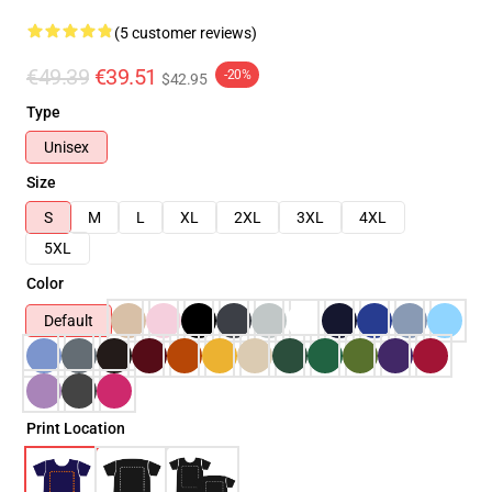
(5 customer reviews)
€49.39
€39.51
-20%
$42.95
Type
Unisex
Size
S
M
L
XL
2XL
3XL
4XL
5XL
Color
Default
Print Location