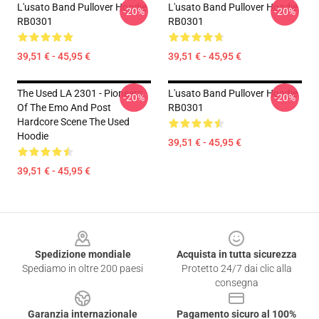
L'usato Band Pullover Hoodie
L'usato Band Pullover Hoodie
-20%
-20%
RB0301
RB0301
39,51 € - 45,95 €
39,51 € - 45,95 €
The Used LA 2301 - Pioneers
L'usato Band Pullover Hoodie
-20%
-20%
Of The Emo And Post
RB0301
Hardcore Scene The Used
Hoodie
39,51 € - 45,95 €
39,51 € - 45,95 €
Footer
Spedizione mondiale
Acquista in tutta sicurezza
Spediamo in oltre 200 paesi
Protetto 24/7 dai clic alla
consegna
Garanzia internazionale
Pagamento sicuro al 100%