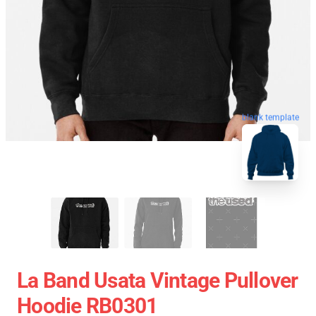
blank template
La Band Usata Vintage Pullover
Hoodie RB0301