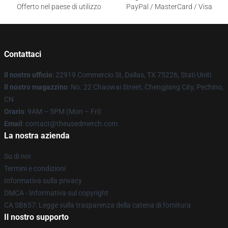
Offerto nel paese di utilizzo
PayPal / MasterCard / Visa
Contattaci
Il nostro ufficio
: 22919 Commercio St, Dallas, TX 75226, Stati Uniti
Il nostro magazzino
: No. 22 Chaowai Street, Chengjiang City, Pechino,
CN
Orario
: 9AM – 5PM (Mon – Fri)
Email
: contact@theusedmerch.com
La nostra azienda
Su di noi
Termini e condizioni
Informativa sulla privacy
DMCA - Informativa sul copyright
CA SB657: Legge sulla trasparenza della catena di fornitura
Il nostro supporto