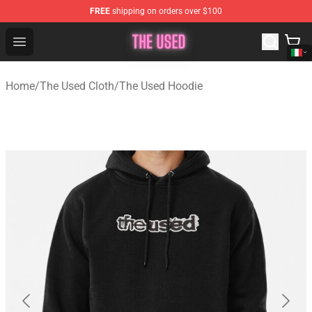
FREE
shipping on orders over $100
The Used Store - Official The Used Merchandise Shop
Open menu
Home
/
The Used Cloth
/
The Used Hoodie